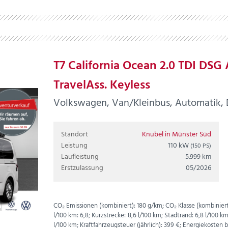
T7 California Ocean 2.0 TDI DSG
TravelAss. Keyless
Volkswagen, Van/Kleinbus, Automatik, Di
Standort
Knubel in Münster Süd
Leistung
110 kW
(150 PS)
Laufleistung
5.999 km
Erstzulassung
05/2026
CO₂ Emissionen (kombiniert):
180 g/km;
CO₂ Klasse (kombiniert
l/100 km:
6,8;
Kurzstrecke:
8,6 l/100 km;
Stadtrand:
6,8 l/100 k
l/100 km;
Kraftfahrzeugsteuer (jährlich):
399 €;
Energiekosten be