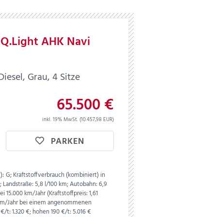
 IQ.Light AHK Navi
esel, Grau, 4 Sitze
65.500 €
inkl. 19% MwSt. (10.457,98 EUR)
PARKEN
):
G;
Kraftstoffverbrauch (kombiniert) in
m;
Landstraße:
5,8 l/100 km;
Autobahn:
6,9
i 15.000 km/Jahr (Kraftstoffpreis:
1,
61
0 km/Jahr bei einem angenommenen
€/t: 1.320 €; hohen 190 €/t: 5.016 €