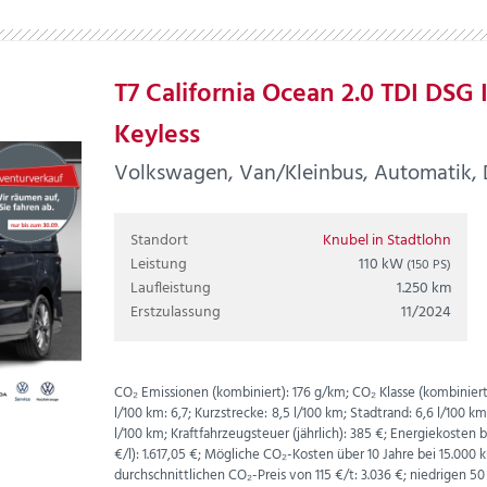
T7 California Ocean 2.0 TDI DSG
Keyless
Volkswagen, Van/Kleinbus, Automatik, Di
Standort
Knubel in Stadtlohn
Leistung
110 kW
(150 PS)
Laufleistung
1.250 km
Erstzulassung
11/2024
CO₂ Emissionen (kombiniert):
176 g/km;
CO₂ Klasse (kombiniert
l/100 km:
6,7;
Kurzstrecke:
8,5 l/100 km;
Stadtrand:
6,6 l/100 k
l/100 km;
Kraftfahrzeugsteuer (jährlich):
385 €;
Energiekosten be
€
/l):
1.617,05 €;
Mögliche CO₂-Kosten über 10 Jahre bei 15.00
durchschnittlichen CO₂-Preis von 115 €/t:
3.036 €; niedrigen 50 