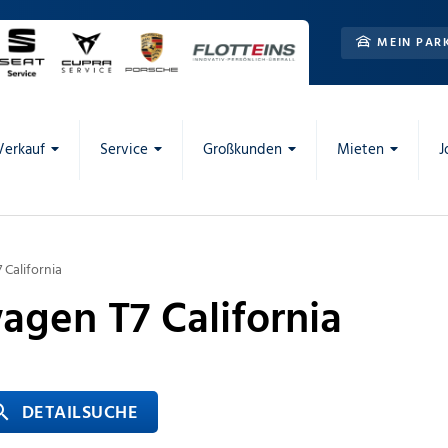
MEIN PAR
Verkauf
Service
Großkunden
Mieten
J
California
agen T7 California
 DETAILSUCHE
rch