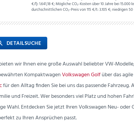
€
/l):
1.641,18 €;
Mögliche CO₂-Kosten über 10 Jahre bei 15.00
durchschnittlichen CO₂-Preis von 115 €/t:
3.105 €; niedrigen 50 
 DETAILSUCHE
rch
ieten wir Ihnen eine große Auswahl beliebter VW-Modelle, 
m bewährten Kompaktwagen
Volkswagen Golf
über das agil
c
für den Alltag finden Sie bei uns das passende Fahrzeug.
amilie und Freizeit. Wer besonders viel Platz und hohen Fahr
tige Wahl. Entdecken Sie jetzt Ihren Volkswagen Neu- ode
perfekt zu Ihren Ansprüchen passt.