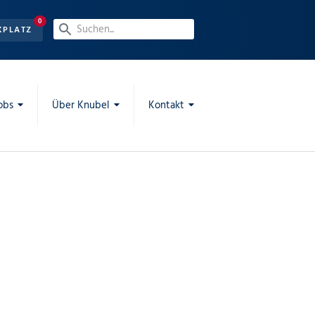
0
KPLATZ
obs
Über Knubel
Kontakt