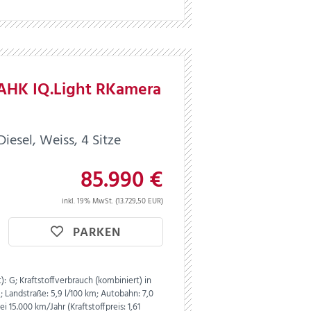
 AHK IQ.Light RKamera
esel, Weiss, 4 Sitze
85.990 €
inkl. 19% MwSt. (13.729,50 EUR)
PARKEN
):
G;
Kraftstoffverbrauch (kombiniert) in
m;
Landstraße:
5,9 l/100 km;
Autobahn:
7,0
i 15.000 km/Jahr (Kraftstoffpreis:
1,
61