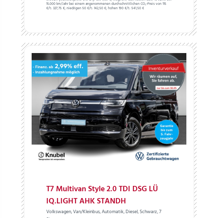
15.000 km/Jahr bei einem angenommenen durchschnittlichen CO₂-Preis von 115
€/t:
327,75 €; niedrigen 50 €/t: 142,50 €; hohen 190 €/t: 541,50 €
T7 Multivan Style 2.0 TDI DSG LÜ
IQ.LIGHT AHK STANDH
Volkswagen, Van/Kleinbus, Automatik, Diesel, Schwarz, 7