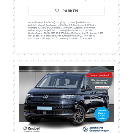
PARKEN
CO₂ Emissionen (kombiniert):
203 g/km;
CO₂ Klasse (kombiniert):
G;
Kraftstoffverbrauch (kombiniert) in l/100 km:
8,9;
Kurzstrecke:
12,3 l/100 km;
Stadtrand:
8,7 l/100 km;
Landstraße:
7,5 l/100 km;
Autobahn:
9,0 l/100 km;
Kraftfahrzeugsteuer (jährlich):
332 €;
Energiekosten bei 15.000 km/Jahr
(Kraftstoffpreis:
1,
73
€
/l):
2.305,55 €;
Mögliche CO₂-Kosten über 10 Jahre bei 15.000
km/Jahr bei einem angenommenen durchschnittlichen CO₂-Preis von 115
€/t:
3.501,75 €; niedrigen 50 €/t: 1.522,50 €; hohen 190 €/t: 5.785,50 €