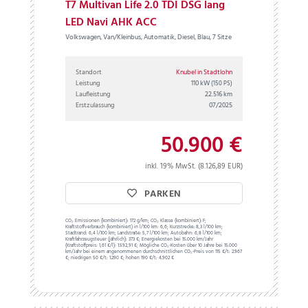
T7 Multivan Life 2.0 TDI DSG lang
LED Navi AHK ACC
Volkswagen, Van/Kleinbus, Automatik, Diesel, Blau, 7 Sitze
Standort
Knubel in Stadtlohn
Leistung
110 kW
(150 PS)
Laufleistung
22.516 km
Erstzulassung
07/2025
50.900 €
inkl. 19% MwSt. (8.126,89 EUR)
PARKEN
CO₂ Emissionen (kombiniert):
172 g/km;
CO₂ Klasse (kombiniert):
F;
Kraftstoffverbrauch (kombiniert) in l/100 km:
6,6;
Kurzstrecke:
8,3 l/100 km;
Stadtrand:
6,4 l/100 km;
Landstraße:
5,7 l/100 km;
Autobahn:
6,8 l/100 km;
Kraftfahrzeugsteuer (jährlich):
373 €;
Energiekosten bei 15.000 km/Jahr
(Kraftstoffpreis:
1,
61
€
/l):
1.592,91 €;
Mögliche CO₂-Kosten über 10 Jahre bei 15.000
km/Jahr bei einem angenommenen durchschnittlichen CO₂-Preis von 115 €/t:
2.967
€; niedrigen 50 €/t: 1.290 €; hohen 190 €/t: 4.902 €