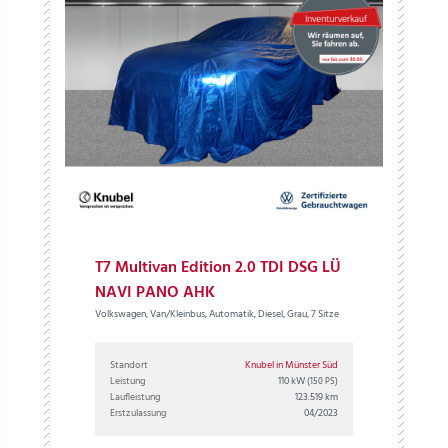
T7 Multivan Edition 2.0 TDI DSG LÜ
NAVI PANO AHK
Volkswagen, Van/Kleinbus, Automatik, Diesel, Grau, 7 Sitze
Standort
Knubel in Münster Süd
Leistung
110 kW
(150 PS)
Laufleistung
123.519 km
Erstzulassung
04/2023