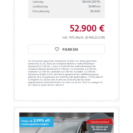
Leistung
160 kW
(218 PS)
Laufleistung
59.891 km
Erstzulassung
05/2023
52.900 €
inkl. 19% MwSt. (8.446,22 EUR)
PARKEN
CO₂ Emissionen (gewichtet, kombiniert):
43 g/km;
CO₂ Klasse (gewichtet,
kombiniert):
B;
CO₂ Klasse bei entladener Batterie:
F;
Kraftstoffverbrauch
(kombiniert) in l/100 km:
7,2 plus 17,4 kWh/100 km;
Kraftstoffverbrauch bei
entladener Batterie (kombiniert) in l/100 km:
7,2;
Kurzstrecke:
6,4 l/100 km;
Stadtrand:
6,5 l/100 km;
Landstraße:
6,0 l/100 km;
Autobahn:
9,3 l/100 km;
Reichweite (Stadt):
50 km;
Reichweite (gesamt):
46 km;
Kraftfahrzeugsteuer
(jährlich):
28 €;
Energiekosten bei 15.000 km/Jahr (Kraftstoffpreis:
1,
73
€
/l):
1.865,16
€;
Mögliche CO₂-Kosten über 10 Jahre bei 15.000 km/Jahr bei einem
angenommenen durchschnittlichen CO₂-Preis von 115 €/t:
741,75 €; niedrigen 50
€/t: 322,50 €; hohen 190 €/t: 1.225,50 €