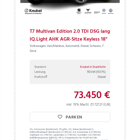
T7 Multivan Edition 2.0 TDI DSG lang
IQ.Light AHK AGR-Sitze Keyless 18"
Volkswagen, Van/Kleinbus, Automatik, Diesel, Schwarz, 7
Sitze
Standort
Knubel in Stadtlohn
Leistung
110 kW
(150 PS)
Kraftstoff
Diesel
73.450 €
inkl. 19% MwSt. (11.727,31 EUR)
PARKEN
CO₂ Emissionen (kombiniert):
173 g/km;
CO₂ Klasse (kombiniert):
F;
Kraftstoffverbrauch (kombiniert) in l/100 km:
6,6;
Kurzstrecke:
8,3 l/100 km;
Stadtrand:
6,5 l/100 km;
Landstraße:
5,7 l/100 km;
Autobahn:
6,8 l/100 km;
Kraftfahrzeugsteuer (jährlich):
376 €;
Energiekosten bei 15.000 km/Jahr