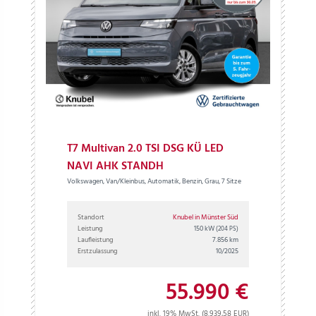
T7 Multivan 2.0 TSI DSG KÜ LED
NAVI AHK STANDH
Volkswagen, Van/Kleinbus, Automatik, Benzin, Grau, 7 Sitze
Standort
Knubel in Münster Süd
Leistung
150 kW
(204 PS)
Laufleistung
7.856 km
Erstzulassung
10/2025
55.990 €
inkl. 19% MwSt. (8.939,58 EUR)