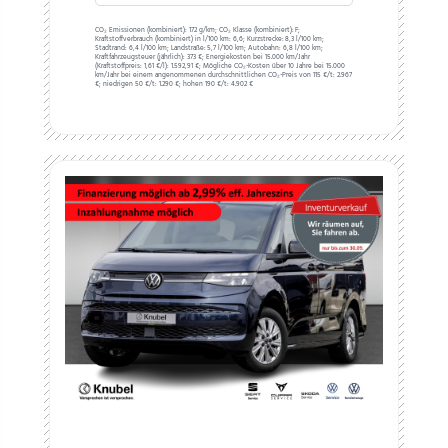
CO₂ Emissionen (kombiniert):
172 g/km;
CO₂ Klasse (kombiniert):
F;
Kraftstoffverbrauch (kombiniert) in l/100 km:
6,6;
Kurzstrecke:
8,3 l/100 km;
Stadtrand:
6,4 l/100 km;
Landstraße:
5,7 l/100 km;
Autobahn:
6,8 l/100 km;
Kraftfahrzeugsteuer (jährlich):
373 €;
Energiekosten bei 15.000 km/Jahr
(Kraftstoffpreis:
1,
61
€
/l):
1.592,91 €;
Mögliche CO₂-Kosten über 10 Jahre bei 15.000
km/Jahr bei einem angenommenen durchschnittlichen CO₂-Preis von 115 €/t:
2.967
€; niedrigen 50 €/t: 1.290 €; hohen 190 €/t: 4.902 €