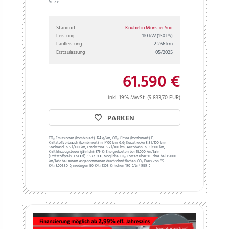
Sitze
Standort
Knubel in Münster Süd
Leistung
110 kW
(150 PS)
Laufleistung
2.266 km
Erstzulassung
05/2025
61.590 €
inkl. 19% MwSt. (9.833,70 EUR)
PARKEN
CO₂ Emissionen (kombiniert):
174 g/km;
CO₂ Klasse (kombiniert):
F;
Kraftstoffverbrauch (kombiniert) in l/100 km:
6,6;
Kurzstrecke:
8,3 l/100 km;
Stadtrand:
6,5 l/100 km;
Landstraße:
5,7 l/100 km;
Autobahn:
6,9 l/100 km;
Kraftfahrzeugsteuer (jährlich):
379 €;
Energiekosten bei 15.000 km/Jahr
(Kraftstoffpreis:
1,
61
€
/l):
1.592,91 €;
Mögliche CO₂-Kosten über 10 Jahre bei 15.000
km/Jahr bei einem angenommenen durchschnittlichen CO₂-Preis von 115
€/t:
3.001,50 €; niedrigen 50 €/t: 1.305 €; hohen 190 €/t: 4.959 €