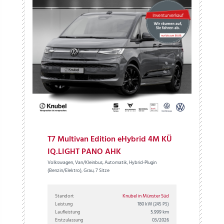
T7 Multivan Edition eHybrid 4M KÜ
IQ.LIGHT PANO AHK
Volkswagen, Van/Kleinbus, Automatik, Hybrid-Plugin
(Benzin/Elektro), Grau, 7 Sitze
Standort
Knubel in Münster Süd
Leistung
180 kW
(245 PS)
Laufleistung
5.999 km
Erstzulassung
03/2026