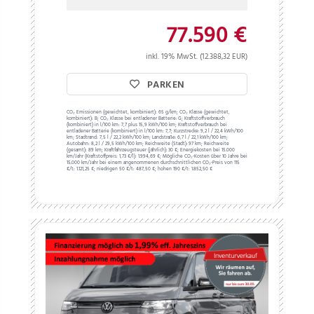
77.590 €
inkl. 19% MwSt. (12.388,32 EUR)
PARKEN
CO₂ Emissionen (gewichtet, kombiniert):
65 g/km;
CO₂ Klasse (gewichtet,
kombiniert):
B;
CO₂ Klasse bei entladener Batterie:
G;
Kraftstoffverbrauch
(kombiniert) in l/100 km:
7,7 plus 15,9 kWh/100 km;
Kraftstoffverbrauch bei
entladener Batterie (kombiniert) in l/100 km:
7,7;
Kurzstrecke:
9,2 l / 22,4 kWh/100
km;
Stadtrand:
7,5 l / 22,2 kWh/100 km;
Landstraße:
6,7 l / 22,1 kWh/100 km;
Autobahn:
8,2 l / 29,5 kWh/100 km;
Reichweite (Stadt):
97 km;
Reichweite
(gesamt):
89 km;
Kraftfahrzeugsteuer (jährlich):
30 €;
Energiekosten bei 15.000
km/Jahr (Kraftstoffpreis:
1,
73
€
/l):
1.994,69 €;
Mögliche CO₂-Kosten über 10 Jahre bei
15.000 km/Jahr bei einem angenommenen durchschnittlichen CO₂-Preis von 115
€/t:
1.121,25 €; niedrigen 50 €/t: 487,50 €; hohen 190 €/t: 1.852,50 €