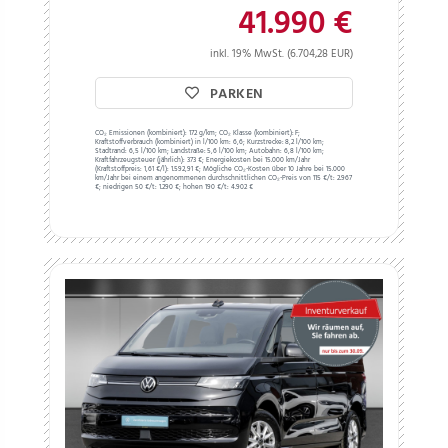
41.990 €
inkl. 19% MwSt. (6.704,28 EUR)
PARKEN
CO₂ Emissionen (kombiniert):
172 g/km;
CO₂ Klasse (kombiniert):
F;
Kraftstoffverbrauch (kombiniert) in l/100 km:
6,6;
Kurzstrecke:
8,2 l/100 km;
Stadtrand:
6,5 l/100 km;
Landstraße:
5,6 l/100 km;
Autobahn:
6,8 l/100 km;
Kraftfahrzeugsteuer (jährlich):
373 €;
Energiekosten bei 15.000 km/Jahr
(Kraftstoffpreis:
1,
61
€
/l):
1.592,91 €;
Mögliche CO₂-Kosten über 10 Jahre bei 15.000
km/Jahr bei einem angenommenen durchschnittlichen CO₂-Preis von 115 €/t:
2.967
€; niedrigen 50 €/t: 1.290 €; hohen 190 €/t: 4.902 €