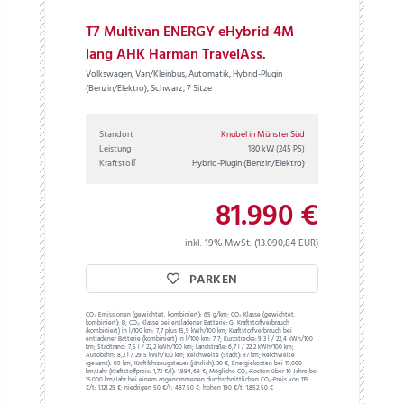
T7 Multivan ENERGY eHybrid 4M
lang AHK Harman TravelAss.
Volkswagen, Van/Kleinbus, Automatik, Hybrid-Plugin
(Benzin/Elektro), Schwarz, 7 Sitze
Standort
Knubel in Münster Süd
Leistung
180 kW
(245 PS)
Kraftstoff
Hybrid-Plugin (Benzin/Elektro)
81.990 €
inkl. 19% MwSt. (13.090,84 EUR)
PARKEN
CO₂ Emissionen (gewichtet, kombiniert):
65 g/km;
CO₂ Klasse (gewichtet,
kombiniert):
B;
CO₂ Klasse bei entladener Batterie:
G;
Kraftstoffverbrauch
(kombiniert) in l/100 km:
7,7 plus 15,9 kWh/100 km;
Kraftstoffverbrauch bei
entladener Batterie (kombiniert) in l/100 km:
7,7;
Kurzstrecke:
9,3 l / 22,4 kWh/100
km;
Stadtrand:
7,5 l / 22,2 kWh/100 km;
Landstraße:
6,7 l / 22,2 kWh/100 km;
Autobahn:
8,2 l / 29,5 kWh/100 km;
Reichweite (Stadt):
97 km;
Reichweite
(gesamt):
89 km;
Kraftfahrzeugsteuer (jährlich):
30 €;
Energiekosten bei 15.000
km/Jahr (Kraftstoffpreis:
1,
73
€
/l):
1.994,69 €;
Mögliche CO₂-Kosten über 10 Jahre bei
15.000 km/Jahr bei einem angenommenen durchschnittlichen CO₂-Preis von 115
€/t:
1.121,25 €; niedrigen 50 €/t: 487,50 €; hohen 190 €/t: 1.852,50 €