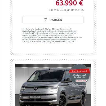
63.990 €
inkl. 19% MwSt. (10.216,89 EUR)
PARKEN
CO₂ Emissionen (kombiniert):
173 g/km;
CO₂ Klasse (kombiniert):
F;
Kraftstoffverbrauch (kombiniert) in l/100 km:
6,6;
Kurzstrecke:
8,3 l/100 km;
Stadtrand:
6,4 l/100 km;
Landstraße:
5,7 l/100 km;
Autobahn:
6,8 l/100 km;
Kraftfahrzeugsteuer (jährlich):
376 €;
Energiekosten bei 15.000 km/Jahr
(Kraftstoffpreis:
1,
61
€
/l):
1.592,91 €;
Mögliche CO₂-Kosten über 10 Jahre bei 15.000
km/Jahr bei einem angenommenen durchschnittlichen CO₂-Preis von 115
€/t:
2.984,25 €; niedrigen 50 €/t: 1.297,50 €; hohen 190 €/t: 4.930,50 €