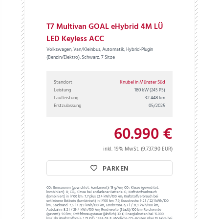
T7 Multivan GOAL eHybrid 4M LÜ
LED Keyless ACC
Volkswagen, Van/Kleinbus, Automatik, Hybrid-Plugin
(Benzin/Elektro), Schwarz, 7 Sitze
Standort
Knubel in Münster Süd
Leistung
180 kW
(245 PS)
Laufleistung
32.448 km
Erstzulassung
05/2025
60.990 €
inkl. 19% MwSt. (9.737,90 EUR)
PARKEN
CO₂ Emissionen (gewichtet, kombiniert):
19 g/km;
CO₂ Klasse (gewichtet,
kombiniert):
B;
CO₂ Klasse bei entladener Batterie:
G;
Kraftstoffverbrauch
(kombiniert) in l/100 km:
7,7 plus 22,4 kWh/100 km;
Kraftstoffverbrauch bei
entladener Batterie (kombiniert) in l/100 km:
7,7;
Kurzstrecke:
9,2 l / 22,1 kWh/100
km;
Stadtrand:
7,5 l / 21,9 kWh/100 km;
Landstraße:
6,7 l / 21,9 kWh/100 km;
Autobahn:
8,2 l / 29,4 kWh/100 km;
Reichweite (Stadt):
100 km;
Reichweite
(gesamt):
90 km;
Kraftfahrzeugsteuer (jährlich):
30 €;
Energiekosten bei 15.000
km/Jahr (Kraftstoffpreis:
1,
73
€
/l):
1.994,69 €;
Mögliche CO₂-Kosten über 10 Jahre bei