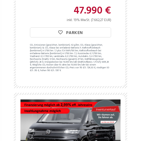
47.990 €
inkl. 19% MwSt. (7.662,27 EUR)
PARKEN
CO₂ Emissionen (gewichtet, kombiniert):
42 g/km;
CO₂ Klasse (gewichtet,
kombiniert):
B;
CO₂ Klasse bei entladener Batterie:
F;
Kraftstoffverbrauch
(kombiniert) in l/100 km:
7,1 plus 17,4 kWh/100 km;
Kraftstoffverbrauch bei
entladener Batterie (kombiniert) in l/100 km:
7,1;
Kurzstrecke:
6,1 l/100 km;
Stadtrand:
6,5 l/100 km;
Landstraße:
6,0 l/100 km;
Autobahn:
9,4 l/100 km;
Reichweite (Stadt):
51 km;
Reichweite (gesamt):
47 km;
Kraftfahrzeugsteuer
(jährlich):
28 €;
Energiekosten bei 15.000 km/Jahr (Kraftstoffpreis:
1,
73
€
/l):
1.839,26
€;
Mögliche CO₂-Kosten über 10 Jahre bei 15.000 km/Jahr bei einem
angenommenen durchschnittlichen CO₂-Preis von 115 €/t:
724,50 €; niedrigen 50
€/t: 315 €; hohen 190 €/t: 1.197 €