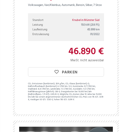
Volkswagen, Van/Kleinbus, Automatik, Benzin, Silber, 7 Sitze
Standort
Knubel in Münster Süd
Leistung
150 kW
(204 PS)
Laufleistung
45.999 km
Erstzulassung
01/2022
46.890 €
MwSt. nicht ausweisbar
PARKEN
CO₂ Emissionen (kombiniert):
204 g/km;
CO₂ Klasse (kombiniert):
G;
Kraftstoffverbrauch (kombiniert) in l/100 km:
9,0;
Kurzstrecke:
12,7 l/100 km;
Stadtrand:
8,8 l/100 km;
Landstraße:
7,5 l/100 km;
Autobahn:
9,0 l/100 km;
Kraftfahrzeugsteuer (jährlich):
336 €;
Energiekosten bei 15.000 km/Jahr
(Kraftstoffpreis:
1,
73
€
/l):
2.331,45 €;
Mögliche CO₂-Kosten über 10 Jahre bei 15.000
km/Jahr bei einem angenommenen durchschnittlichen CO₂-Preis von 115 €/t:
3.519
€; niedrigen 50 €/t: 1.530 €; hohen 190 €/t: 5.814 €