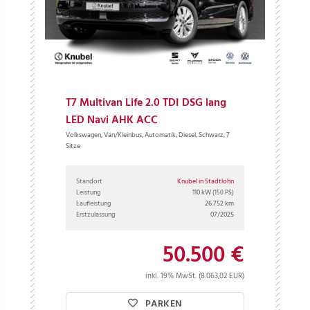
T7 Multivan Life 2.0 TDI DSG lang
LED Navi AHK ACC
Volkswagen, Van/Kleinbus, Automatik, Diesel, Schwarz, 7
Sitze
Standort
Knubel in Stadtlohn
Leistung
110 kW
(150 PS)
Laufleistung
26.752 km
Erstzulassung
07/2025
50.500 €
inkl. 19% MwSt. (8.063,02 EUR)
PARKEN