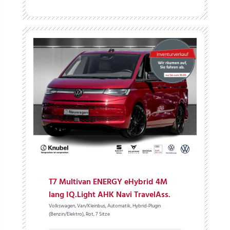
T7 Multivan ENERGY eHybrid 4M
lang IQ.Light AHK Navi TravelAss.
Volkswagen, Van/Kleinbus, Automatik, Hybrid-Plugin
(Benzin/Elektro), Rot, 7 Sitze