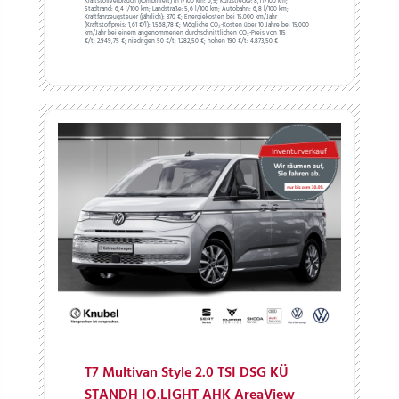
Kraftstoffverbrauch (kombiniert) in l/100 km:
6,5;
Kurzstrecke:
8,1 l/100 km;
Stadtrand:
6,4 l/100 km;
Landstraße:
5,6 l/100 km;
Autobahn:
6,8 l/100 km;
Kraftfahrzeugsteuer (jährlich):
370 €;
Energiekosten bei 15.000 km/Jahr
(Kraftstoffpreis:
1,
61
€
/l):
1.568,78 €;
Mögliche CO₂-Kosten über 10 Jahre bei 15.000
km/Jahr bei einem angenommenen durchschnittlichen CO₂-Preis von 115
€/t:
2.949,75 €; niedrigen 50 €/t: 1.282,50 €; hohen 190 €/t: 4.873,50 €
T7 Multivan Style 2.0 TSI DSG KÜ
STANDH IQ.LIGHT AHK AreaView