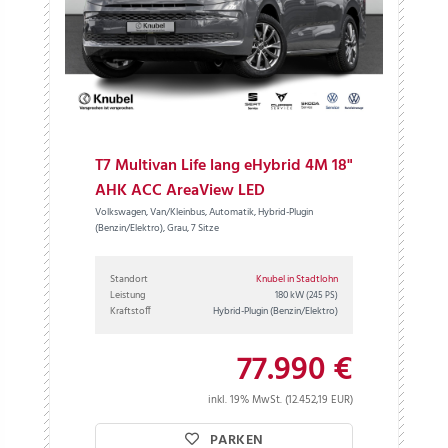
T7 Multivan Life lang eHybrid 4M 18"
AHK ACC AreaView LED
Volkswagen, Van/Kleinbus, Automatik, Hybrid-Plugin
(Benzin/Elektro), Grau, 7 Sitze
Standort
Knubel in Stadtlohn
Leistung
180 kW
(245 PS)
Kraftstoff
Hybrid-Plugin (Benzin/Elektro)
77.990 €
inkl. 19% MwSt. (12.452,19 EUR)
PARKEN