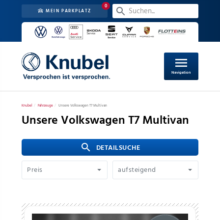
0
MEIN PARKPLATZ
menu
Navigation
Knubel
Fahrzeuge
Unsere Volkswagen T7 Multivan
Unsere Volkswagen T7 Multivan
search
 DETAILSUCHE
Preis
aufsteigend