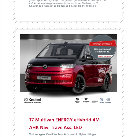
(Kraftstoffpreis:
1,
61
€
/l):
1.592,91 €;
Mögliche CO₂-Kosten über 10 Jahre bei 15.000
km/Jahr bei einem angenommenen durchschnittlichen CO₂-Preis von 115
€/t:
2.984,25 €; niedrigen 50 €/t: 1.297,50 €; hohen 190 €/t: 4.930,50 €
T7 Multivan ENERGY eHybrid 4M
AHK Navi TravelAss. LED
Volkswagen, Van/Kleinbus, Automatik, Hybrid-Plugin