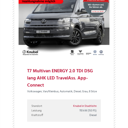
T7 Multivan ENERGY 2.0 TDI DSG
lang AHK LED TravelAss. App-
Connect
Volkswagen, Van/Kleinbus, Automatik, Diesel, Grau, 8 Sitze
Standort
Knubel in Stadtlohn
Leistung
110 kW
(150 PS)
Kraftstoff
Diesel