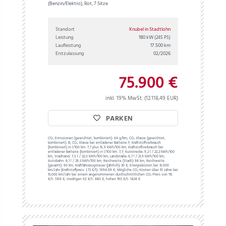
(Benzin/Elektro), Rot, 7 Sitze
Standort
Knubel in Stadtlohn
Leistung
180 kW
(245 PS)
Laufleistung
17.500 km
Erstzulassung
02/2026
75.900 €
inkl. 19% MwSt. (12.118,49 EUR)
PARKEN
CO₂ Emissionen (gewichtet, kombiniert):
64 g/km;
CO₂ Klasse (gewichtet,
kombiniert):
B;
CO₂ Klasse bei entladener Batterie:
F;
Kraftstoffverbrauch
(kombiniert) in l/100 km:
7,7 plus 15,9 kWh/100 km;
Kraftstoffverbrauch bei
entladener Batterie (kombiniert) in l/100 km:
7,7;
Kurzstrecke:
9,2 l / 22,2 kWh/100
km;
Stadtrand:
7,5 l / 22,0 kWh/100 km;
Landstraße:
6,7 l / 21,9 kWh/100 km;
Autobahn:
8,1 l / 29,3 kWh/100 km;
Reichweite (Stadt):
98 km;
Reichweite
(gesamt):
90 km;
Kraftfahrzeugsteuer (jährlich):
30 €;
Energiekosten bei 15.000
km/Jahr (Kraftstoffpreis:
1,
73
€
/l):
1.994,69 €;
Mögliche CO₂-Kosten über 10 Jahre bei
15.000 km/Jahr bei einem angenommenen durchschnittlichen CO₂-Preis von 115
€/t:
1.104 €; niedrigen 50 €/t: 480 €; hohen 190 €/t: 1.824 €