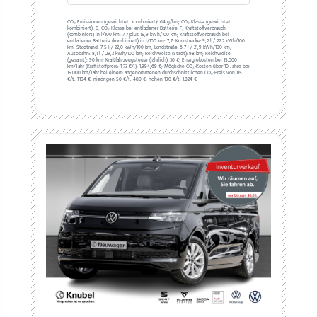
CO₂ Emissionen (gewichtet, kombiniert):
64 g/km;
CO₂ Klasse (gewichtet,
kombiniert):
B;
CO₂ Klasse bei entladener Batterie:
F;
Kraftstoffverbrauch
(kombiniert) in l/100 km:
7,7 plus 15,9 kWh/100 km;
Kraftstoffverbrauch bei
entladener Batterie (kombiniert) in l/100 km:
7,7;
Kurzstrecke:
9,2 l / 22,2 kWh/100
km;
Stadtrand:
7,5 l / 22,0 kWh/100 km;
Landstraße:
6,7 l / 21,9 kWh/100 km;
Autobahn:
8,1 l / 29,3 kWh/100 km;
Reichweite (Stadt):
98 km;
Reichweite
(gesamt):
90 km;
Kraftfahrzeugsteuer (jährlich):
30 €;
Energiekosten bei 15.000
km/Jahr (Kraftstoffpreis:
1,
73
€
/l):
1.994,69 €;
Mögliche CO₂-Kosten über 10 Jahre bei
15.000 km/Jahr bei einem angenommenen durchschnittlichen CO₂-Preis von 115
€/t:
1.104 €; niedrigen 50 €/t: 480 €; hohen 190 €/t: 1.824 €