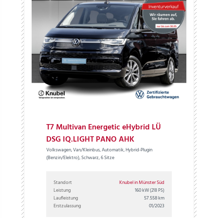
T7 Multivan Energetic eHybrid LÜ
DSG IQ.LIGHT PANO AHK
Volkswagen, Van/Kleinbus, Automatik, Hybrid-Plugin
(Benzin/Elektro), Schwarz, 6 Sitze
Standort
Knubel in Münster Süd
Leistung
160 kW
(218 PS)
Laufleistung
57.558 km
Erstzulassung
01/2023