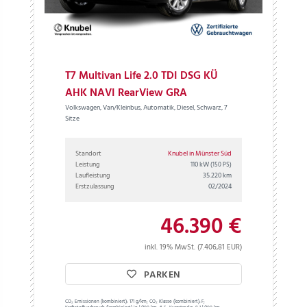
T7 Multivan Life 2.0 TDI DSG KÜ
AHK NAVI RearView GRA
Volkswagen, Van/Kleinbus, Automatik, Diesel, Schwarz, 7
Sitze
Standort
Knubel in Münster Süd
Leistung
110 kW
(150 PS)
Laufleistung
35.220 km
Erstzulassung
02/2024
46.390 €
inkl. 19% MwSt. (7.406,81 EUR)
PARKEN
CO₂ Emissionen (kombiniert):
171 g/km;
CO₂ Klasse (kombiniert):
F;