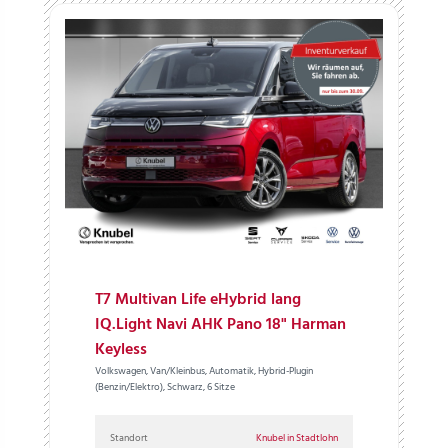
T7 Multivan Life eHybrid lang
IQ.Light Navi AHK Pano 18" Harman
Keyless
Volkswagen, Van/Kleinbus, Automatik, Hybrid-Plugin
(Benzin/Elektro), Schwarz, 6 Sitze
Standort
Knubel in Stadtlohn