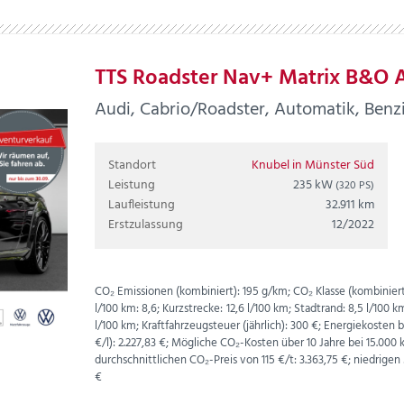
TTS Roadster Nav+ Matrix B&O Ai
Audi, Cabrio/Roadster, Automatik, Benzi
Standort
Knubel in Münster Süd
Leistung
235 kW
(320 PS)
Laufleistung
32.911 km
Erstzulassung
12/2022
CO₂ Emissionen (kombiniert):
195 g/km;
CO₂ Klasse (kombiniert
l/100 km:
8,6;
Kurzstrecke:
12,6 l/100 km;
Stadtrand:
8,5 l/100 k
l/100 km;
Kraftfahrzeugsteuer (jährlich):
300 €;
Energiekosten be
€
/l):
2.227,83 €;
Mögliche CO₂-Kosten über 10 Jahre bei 15.00
durchschnittlichen CO₂-Preis von 115 €/t:
3.363,75 €; niedrigen
€