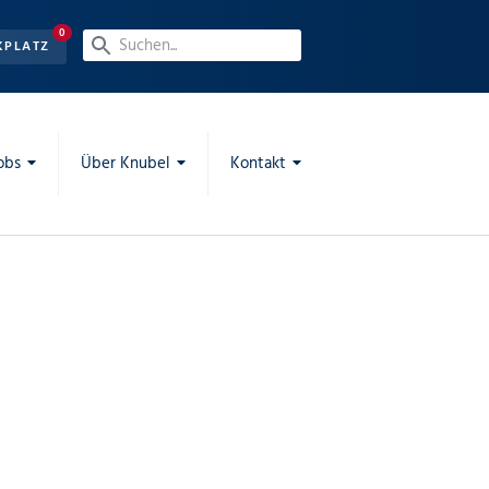
0
KPLATZ
obs
Über Knubel
Kontakt