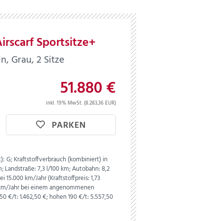
rscarf Sportsitze+
n, Grau, 2 Sitze
51.880 €
inkl. 19% MwSt. (8.283,36 EUR)
PARKEN
):
G;
Kraftstoffverbrauch (kombiniert) in
m;
Landstraße:
7,3 l/100 km;
Autobahn:
8,2
i 15.000 km/Jahr (Kraftstoffpreis:
1,
73
0 km/Jahr bei einem angenommenen
 50 €/t: 1.462,50 €; hohen 190 €/t: 5.557,50