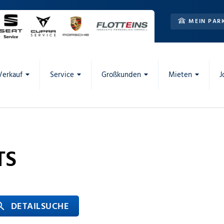
MEIN PAR
Verkauf
Service
Großkunden
Mieten
J
TS
 DETAILSUCHE
rch