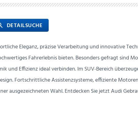
 DETAILSUCHE
rch
tliche Eleganz, präzise Verarbeitung und innovative Techn
chwertiges Fahrerlebnis bieten. Besonders gefragt sind Mo
mik und Effizienz ideal verbinden. Im SUV-Bereich überzeu
esign. Fortschrittliche Assistenzsysteme, effiziente Moto
er ausgezeichneten Wahl. Entdecken Sie jetzt Audi Gebra