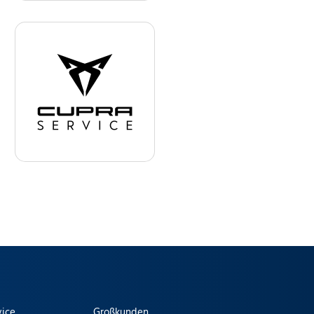
vice
Großkunden