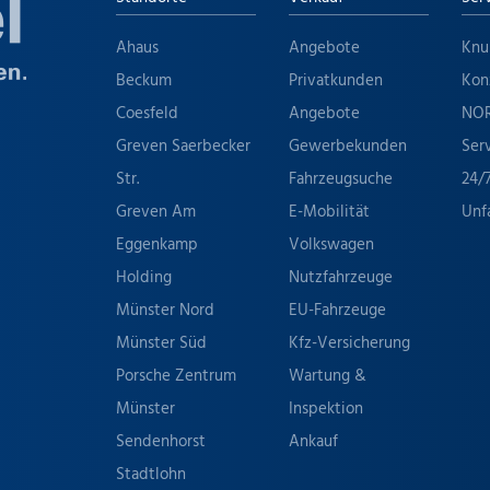
Ahaus
Angebote
Knu
Beckum
Privatkunden
Kon
Coesfeld
Angebote
NO
Greven Saerbecker
Gewerbekunden
Ser
Str.
Fahrzeugsuche
24/
Greven Am
E-Mobilität
Unf
Eggenkamp
Volkswagen
Holding
Nutzfahrzeuge
Münster Nord
EU-Fahrzeuge
Münster Süd
Kfz-Versicherung
Porsche Zentrum
Wartung &
Münster
Inspektion
Sendenhorst
Ankauf
Stadtlohn