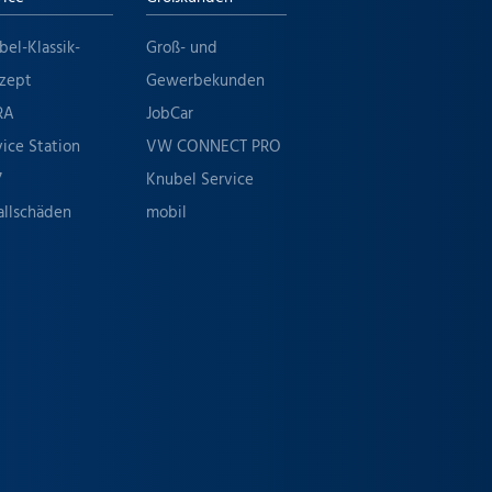
bel-Klassik-
Groß- und
zept
Gewerbekunden
RA
JobCar
vice Station
VW CONNECT PRO
7
Knubel Service
allschäden
mobil