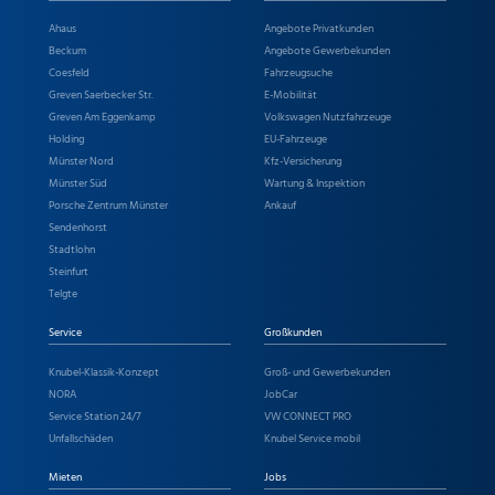
Ahaus
Angebote Privatkunden
Beckum
Angebote Gewerbekunden
Coesfeld
Fahrzeugsuche
Greven Saerbecker Str.
E-Mobilität
Greven Am Eggenkamp
Volkswagen Nutzfahrzeuge
Holding
EU-Fahrzeuge
Münster Nord
Kfz-Versicherung
Münster Süd
Wartung & Inspektion
Porsche Zentrum Münster
Ankauf
Sendenhorst
Stadtlohn
Steinfurt
Telgte
Service
Großkunden
Knubel-Klassik-Konzept
Groß- und Gewerbekunden
NORA
JobCar
Service Station 24/7
VW CONNECT PRO
Unfallschäden
Knubel Service mobil
Mieten
Jobs