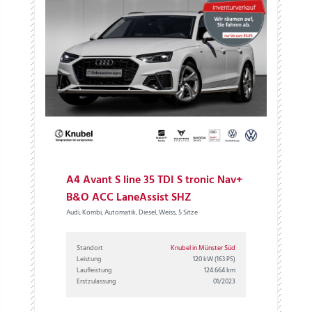
A4 Avant S line 35 TDI S tronic Nav+
B&O ACC LaneAssist SHZ
Audi, Kombi, Automatik, Diesel, Weiss, 5 Sitze
Standort
Knubel in Münster Süd
Leistung
120 kW
(163 PS)
Laufleistung
124.664 km
Erstzulassung
01/2023