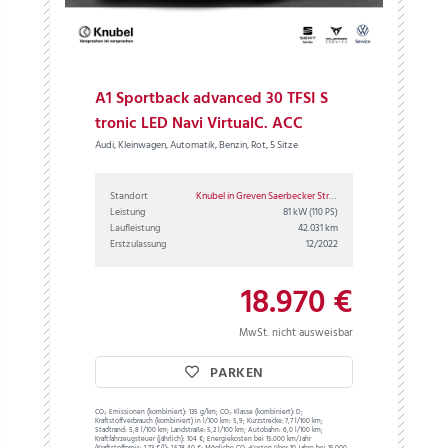
A1 Sportback advanced 30 TFSI S
tronic LED Navi VirtualC. ACC
Audi, Kleinwagen, Automatik, Benzin, Rot, 5 Sitze
Standort
Knubel in Greven Saerbecker Straße
Leistung
81 kW
(110 PS)
Laufleistung
42.031 km
Erstzulassung
12/2022
18.970 €
MwSt. nicht ausweisbar
PARKEN
CO₂ Emissionen (kombiniert):
135 g/km;
CO₂ Klasse (kombiniert):
D;
Kraftstoffverbrauch (kombiniert) in l/100 km:
5,9;
Kurzstrecke:
7,7 l/100 km;
Stadtrand:
5,8 l/100 km;
Landstraße:
5,2 l/100 km;
Autobahn:
6,0 l/100 km;
Kraftfahrzeugsteuer (jährlich):
104 €;
Energiekosten bei 15.000 km/Jahr