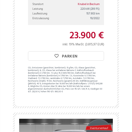
Standort
Knubel in Beckum
Leistung
220 kW
(299 PS)
Laufleistung
157.903 km
Erstzulassung
10/2022
23.900 €
inkl. 19% MwSt. (3.815,97 EUR)
PARKEN
CO₂ Emissionen (gewichtet, kombiniert):
31 g/km;
CO₂ Klasse (gewichtet,
kombiniert):
B;
CO₂ Klasse bei entladener Batterie:
F;
Kraftstoffverbrauch
(kombiniert) in l/100 km:
7,5 plus 19,0 kWh/100 km;
Kraftstoffverbrauch bei
entladener Batterie (kombiniert) in l/100 km:
7,5;
Kurzstrecke:
9,1 l/100 km;
Stadtrand:
7,5 l/100 km;
Landstraße:
6,7 l/100 km;
Autobahn:
7,6 l/100 km;
Reichweite (Stadt):
70 km;
Reichweite (gesamt):
65 km;
Kraftfahrzeugsteuer
(jährlich):
40 €;
Energiekosten bei 15.000 km/Jahr (Kraftstoffpreis:
1,
73
€
/l):
1.942,88
€;
Mögliche CO₂-Kosten über 10 Jahre bei 15.000 km/Jahr bei einem
angenommenen durchschnittlichen CO₂-Preis von 115 €/t:
534,75 €; niedrigen 50
€/t: 232,50 €; hohen 190 €/t: 883,50 €