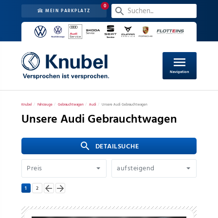
0
MEIN PARKPLATZ
menu
Navigation
Knubel
Fahrzeuge
Gebrauchtwagen
Audi
Unsere Audi Gebrauchtwagen
Unsere Audi Gebrauchtwagen
search
 DETAILSUCHE
Preis
aufsteigend
1
2