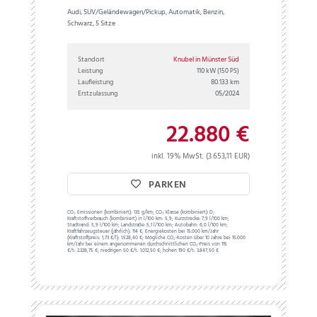
Audi, SUV/Geländewagen/Pickup, Automatik, Benzin,
Schwarz, 5 Sitze
Standort
Knubel in Münster Süd
Leistung
110 kW
(150 PS)
Laufleistung
80.133 km
Erstzulassung
05/2024
22.880 €
inkl. 19% MwSt. (3.653,11 EUR)
PARKEN
CO₂ Emissionen (kombiniert):
135 g/km;
CO₂ Klasse (kombiniert):
D;
Kraftstoffverbrauch (kombiniert) in l/100 km:
5,9;
Kurzstrecke:
7,9 l/100 km;
Stadtrand:
5,9 l/100 km;
Landstraße:
5,1 l/100 km;
Autobahn:
6,0 l/100 km;
Kraftfahrzeugsteuer (jährlich):
114 €;
Energiekosten bei 15.000 km/Jahr
(Kraftstoffpreis:
1,
73
€
/l):
1.528,40 €;
Mögliche CO₂-Kosten über 10 Jahre bei 15.000
km/Jahr bei einem angenommenen durchschnittlichen CO₂-Preis von 115
€/t:
2.328,75 €; niedrigen 50 €/t: 1.012,50 €; hohen 190 €/t: 3.847,50 €