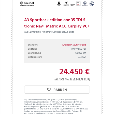
A3 Sportback edition one 35 TDI S
tronic Nav+ Matrix ACC Carplay VC+
Audi, Limousine, Automatik, Diesel, Blau, 5 Sitze
Standort
Knubel in Münster Süd
Leistung
110 kW
(150 PS)
Laufleistung
68.808 km
Erstzulassung
03/2021
24.450 €
inkl. 19% MwSt. (3.903,78 EUR)
PARKEN
CO₂ Emissionen (kombiniert):
126 g/km;
CO₂ Klasse (kombiniert):
D;
Kraftstoffverbrauch (kombiniert) in l/100 km:
4,8;
Kurzstrecke:
6,6 l/100 km;
Stadtrand:
4,8 l/100 km;
Landstraße:
4,1 l/100 km;
Autobahn:
4,8 l/100 km;
Kraftfahrzeugsteuer (jährlich):
254 €;
Energiekosten bei 15.000 km/Jahr
(Kraftstoffpreis:
1,
61
€
/l):
1.158,48 €;
Mögliche CO₂-Kosten über 10 Jahre bei 15.000
km/Jahr bei einem angenommenen durchschnittlichen CO₂-Preis von 115
€/t:
2.173,50 €; niedrigen 50 €/t: 945 €; hohen 190 €/t: 3.591 €