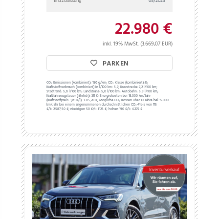
Erstzulassung
05/2023
22.980 €
inkl. 19% MwSt. (3.669,07 EUR)
PARKEN
CO₂ Emissionen (kombiniert):
150 g/km;
CO₂ Klasse (kombiniert):
E;
Kraftstoffverbrauch (kombiniert) in l/100 km:
5,7;
Kurzstrecke:
7,2 l/100 km;
Stadtrand:
5,6 l/100 km;
Landstraße:
5,0 l/100 km;
Autobahn:
5,9 l/100 km;
Kraftfahrzeugsteuer (jährlich):
311 €;
Energiekosten bei 15.000 km/Jahr
(Kraftstoffpreis:
1,
61
€
/l):
1.375,70 €;
Mögliche CO₂-Kosten über 10 Jahre bei 15.000
km/Jahr bei einem angenommenen durchschnittlichen CO₂-Preis von 115
€/t:
2.587,50 €; niedrigen 50 €/t: 1.125 €; hohen 190 €/t: 4.275 €