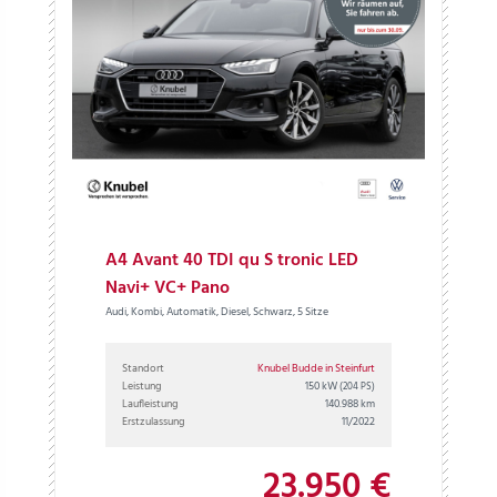
A4 Avant 40 TDI qu S tronic LED
Navi+ VC+ Pano
Audi, Kombi, Automatik, Diesel, Schwarz, 5 Sitze
Standort
Knubel Budde in Steinfurt
Leistung
150 kW
(204 PS)
Laufleistung
140.988 km
Erstzulassung
11/2022
23.950 €