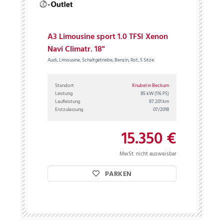
A3 Limousine sport 1.0 TFSI Xenon
Navi Climatr. 18"
Audi, Limousine, Schaltgetriebe, Benzin, Rot, 5 Sitze
Standort
Knubel in Beckum
Leistung
85 kW
(116 PS)
Laufleistung
97.201 km
Erstzulassung
07/2018
15.350 €
MwSt. nicht ausweisbar
PARKEN