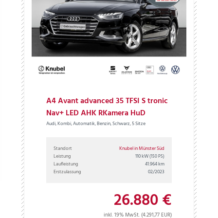
A4 Avant advanced 35 TFSI S tronic
Nav+ LED AHK RKamera HuD
Audi, Kombi, Automatik, Benzin, Schwarz, 5 Sitze
Standort
Knubel in Münster Süd
Leistung
110 kW
(150 PS)
Laufleistung
41.964 km
Erstzulassung
02/2023
26.880 €
inkl. 19% MwSt. (4.291,77 EUR)