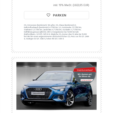
inkl. 19% MwSt. (3.823,95 EUR)
PARKEN
CO₂ Emissionen (kombiniert):
144 g/km;
CO₂ Klasse (kombiniert):
E;
Kraftstoffverbrauch (kombiniert) in l/100 km:
5,5;
Kurzstrecke:
7,0 l/100 km;
Stadtrand:
5,5 l/100 km;
Landstraße:
4,7 l/100 km;
Autobahn:
5,7 l/100 km;
Kraftfahrzeugsteuer (jährlich):
296 €;
Energiekosten bei 15.000 km/Jahr
(Kraftstoffpreis:
1,
61
€
/l):
1.327,43 €;
Mögliche CO₂-Kosten über 10 Jahre bei 15.000
km/Jahr bei einem angenommenen durchschnittlichen CO₂-Preis von 115 €/t:
2.484
€; niedrigen 50 €/t: 1.080 €; hohen 190 €/t: 4.104 €