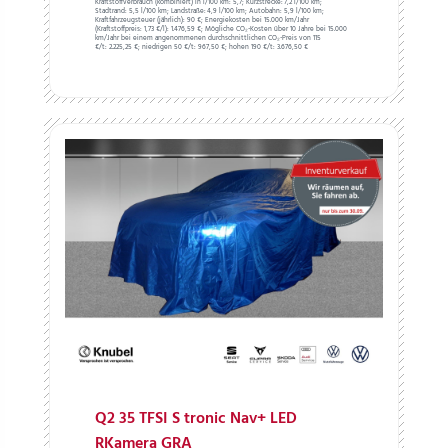
Kraftstoffverbrauch (kombiniert) in l/100 km:
5,7;
Kurzstrecke:
7,2 l/100 km;
Stadtrand:
5,5 l/100 km;
Landstraße:
4,9 l/100 km;
Autobahn:
5,9 l/100 km;
Kraftfahrzeugsteuer (jährlich):
90 €;
Energiekosten bei 15.000 km/Jahr
(Kraftstoffpreis:
1,
73
€
/l):
1.476,59 €;
Mögliche CO₂-Kosten über 10 Jahre bei 15.000
km/Jahr bei einem angenommenen durchschnittlichen CO₂-Preis von 115
€/t:
2.225,25 €; niedrigen 50 €/t: 967,50 €; hohen 190 €/t: 3.676,50 €
Q2 35 TFSI S tronic Nav+ LED
RKamera GRA