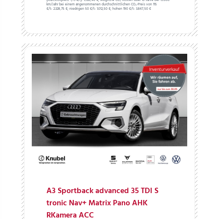
(Kraftstoffpreis:
1,
73
€
/l):
1.528,40 €;
Mögliche CO₂-Kosten über 10 Jahre bei 15.000
km/Jahr bei einem angenommenen durchschnittlichen CO₂-Preis von 115
€/t:
2.328,75 €; niedrigen 50 €/t: 1.012,50 €; hohen 190 €/t: 3.847,50 €
A3 Sportback advanced 35 TDI S
tronic Nav+ Matrix Pano AHK
RKamera ACC