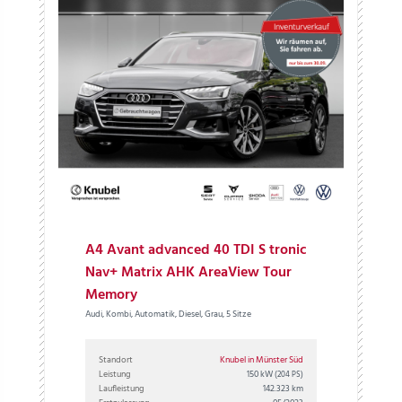
A4 Avant advanced 40 TDI S tronic
Nav+ Matrix AHK AreaView Tour
Memory
Audi, Kombi, Automatik, Diesel, Grau, 5 Sitze
Standort
Knubel in Münster Süd
Leistung
150 kW
(204 PS)
Laufleistung
142.323 km