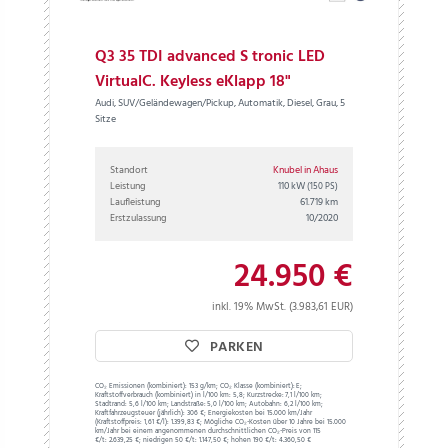
Q3 35 TDI advanced S tronic LED
VirtualC. Keyless eKlapp 18"
Audi, SUV/Geländewagen/Pickup, Automatik, Diesel, Grau, 5
Sitze
Standort
Knubel in Ahaus
Leistung
110 kW
(150 PS)
Laufleistung
61.719 km
Erstzulassung
10/2020
24.950 €
inkl. 19% MwSt. (3.983,61 EUR)
PARKEN
CO₂ Emissionen (kombiniert):
153 g/km;
CO₂ Klasse (kombiniert):
E;
Kraftstoffverbrauch (kombiniert) in l/100 km:
5,8;
Kurzstrecke:
7,1 l/100 km;
Stadtrand:
5,6 l/100 km;
Landstraße:
5,0 l/100 km;
Autobahn:
6,2 l/100 km;
Kraftfahrzeugsteuer (jährlich):
306 €;
Energiekosten bei 15.000 km/Jahr
(Kraftstoffpreis:
1,
61
€
/l):
1.399,83 €;
Mögliche CO₂-Kosten über 10 Jahre bei 15.000
km/Jahr bei einem angenommenen durchschnittlichen CO₂-Preis von 115
€/t:
2.639,25 €; niedrigen 50 €/t: 1.147,50 €; hohen 190 €/t: 4.360,50 €