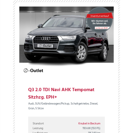
Q3 2.0 TDI Navi AHK Tempomat
Sitzhzg. EPH+
Audi, SUV/Geländewagen/Pickup, Schaltgetriebe, Diesel,
Grün, 5 Sitze
Standort
Knubel in Beckum
Leistung
110 kW
(150 PS)
Laufleistung
116.341 km