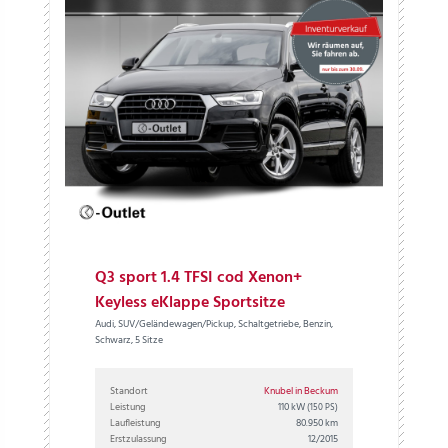
Q3 sport 1.4 TFSI cod Xenon+
Keyless eKlappe Sportsitze
Audi, SUV/Geländewagen/Pickup, Schaltgetriebe, Benzin,
Schwarz, 5 Sitze
Standort
Knubel in Beckum
Leistung
110 kW
(150 PS)
Laufleistung
80.950 km
Erstzulassung
12/2015