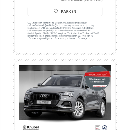
PARKEN
CO₂ Emissionen (kombiniert):
121 g/km;
CO₂ Klasse (kombiniert):
D;
Kraftstoffverbrauch (kombiniert) in l/100 km:
4,6;
Kurzstrecke:
6,3 l/100 km;
Stadtrand:
4,4 l/100 km;
Landstraße:
3,9 l/100 km;
Autobahn:
4,8 l/100 km;
Kraftfahrzeugsteuer (jährlich):
243 €;
Energiekosten bei 15.000 km/Jahr
(Kraftstoffpreis:
1,
61
€
/l):
1.110,21 €;
Mögliche CO₂-Kosten über 10 Jahre bei 15.000
km/Jahr bei einem angenommenen durchschnittlichen CO₂-Preis von 115
€/t:
2.087,25 €; niedrigen 50 €/t: 907,50 €; hohen 190 €/t: 3.448,50 €