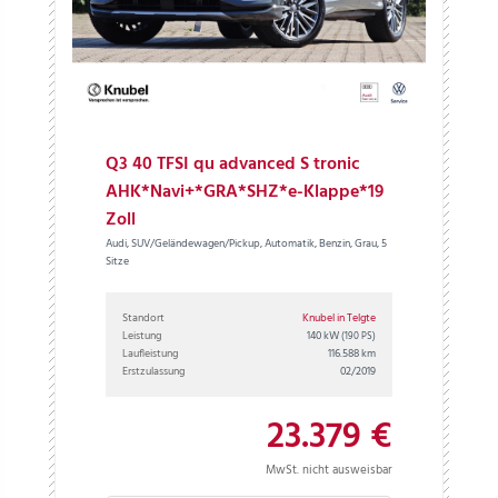
Q3 40 TFSI qu advanced S tronic
AHK*Navi+*GRA*SHZ*e-Klappe*19
Zoll
Audi, SUV/Geländewagen/Pickup, Automatik, Benzin, Grau, 5
Sitze
Standort
Knubel in Telgte
Leistung
140 kW
(190 PS)
Laufleistung
116.588 km
Erstzulassung
02/2019
23.379 €
MwSt. nicht ausweisbar