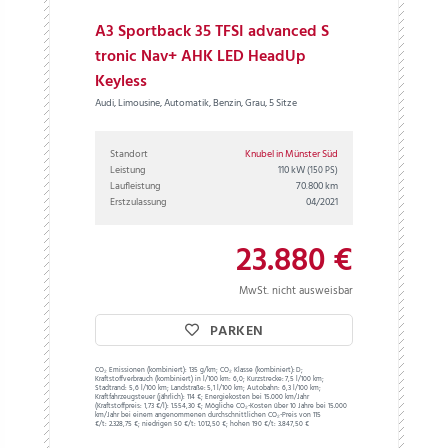
A3 Sportback 35 TFSI advanced S
tronic Nav+ AHK LED HeadUp
Keyless
Audi, Limousine, Automatik, Benzin, Grau, 5 Sitze
Standort
Knubel in Münster Süd
Leistung
110 kW
(150 PS)
Laufleistung
70.800 km
Erstzulassung
04/2021
23.880 €
MwSt. nicht ausweisbar
PARKEN
CO₂ Emissionen (kombiniert):
135 g/km;
CO₂ Klasse (kombiniert):
D;
Kraftstoffverbrauch (kombiniert) in l/100 km:
6,0;
Kurzstrecke:
7,5 l/100 km;
Stadtrand:
5,6 l/100 km;
Landstraße:
5,1 l/100 km;
Autobahn:
6,3 l/100 km;
Kraftfahrzeugsteuer (jährlich):
114 €;
Energiekosten bei 15.000 km/Jahr
(Kraftstoffpreis:
1,
73
€
/l):
1.554,30 €;
Mögliche CO₂-Kosten über 10 Jahre bei 15.000
km/Jahr bei einem angenommenen durchschnittlichen CO₂-Preis von 115
€/t:
2.328,75 €; niedrigen 50 €/t: 1.012,50 €; hohen 190 €/t: 3.847,50 €