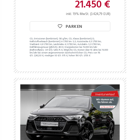
21.450 €
inkl. 19% MwSt. (3.424,79 EUR)
PARKEN
CO₂ Emissionen (kombiniert):
130 g/km;
CO₂ Klasse (kombiniert):
D;
Kraftstoffverbrauch (kombiniert) in l/100 km:
5,0;
Kurzstrecke:
6,5 l/100 km;
Stadtrand:
4,8 l/100 km;
Landstraße:
4,3 l/100 km;
Autobahn:
5,0 l/100 km;
Kraftfahrzeugsteuer (jährlich):
263 €;
Energiekosten bei 15.000 km/Jahr
(Kraftstoffpreis:
1,
61
€
/l):
1.206,75 €;
Mögliche CO₂-Kosten über 10 Jahre bei 15.000
km/Jahr bei einem angenommenen durchschnittlichen CO₂-Preis von 115
€/t:
2.242,50 €; niedrigen 50 €/t: 975 €; hohen 190 €/t: 3.705 €