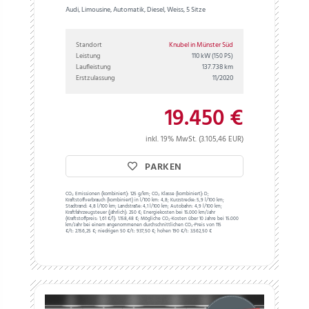
Audi, Limousine, Automatik, Diesel, Weiss, 5 Sitze
Standort
Knubel in Münster Süd
Leistung
110 kW
(150 PS)
Laufleistung
137.738 km
Erstzulassung
11/2020
19.450 €
inkl. 19% MwSt. (3.105,46 EUR)
PARKEN
CO₂ Emissionen (kombiniert):
125 g/km;
CO₂ Klasse (kombiniert):
D;
Kraftstoffverbrauch (kombiniert) in l/100 km:
4,8;
Kurzstrecke:
5,9 l/100 km;
Stadtrand:
4,8 l/100 km;
Landstraße:
4,1 l/100 km;
Autobahn:
4,9 l/100 km;
Kraftfahrzeugsteuer (jährlich):
250 €;
Energiekosten bei 15.000 km/Jahr
(Kraftstoffpreis:
1,
61
€
/l):
1.158,48 €;
Mögliche CO₂-Kosten über 10 Jahre bei 15.000
km/Jahr bei einem angenommenen durchschnittlichen CO₂-Preis von 115
€/t:
2.156,25 €; niedrigen 50 €/t: 937,50 €; hohen 190 €/t: 3.562,50 €