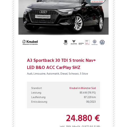
A3 Sportback 30 TDI S tronic Nav+
LED B&O ACC CarPlay SHZ
Audi, Limousine, Automatik, Diesel, Schwarz, 5 Sitze
Standort
Knubel in Münster Süd
Leistung
85 kW
(116 PS)
Laufleistung
87.229 km
Erstzulassung
06/2023
24.880 €
inkl. 19% MwSt. (3.972,44 EUR)