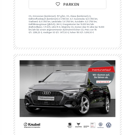
PARKEN
CO₂ Emissionen (kombiniert):
197 g/km;
CO₂ Klasse (kombiniert):
G;
Kraftstoffverbrauch (kombiniert) in l/100 km:
8,7;
Kurzstrecke:
12,0 l/100 km;
Stadtrand:
8,6 l/100 km;
Landstraße:
7,6 l/100 km;
Autobahn:
8,5 l/100 km;
Kraftfahrzeugsteuer (jährlich):
244 €;
Energiekosten bei 15.000 km/Jahr
(Kraftstoffpreis:
1,
73
€
/l):
2.253,74 €;
Mögliche CO₂-Kosten über 10 Jahre bei 15.000
km/Jahr bei einem angenommenen durchschnittlichen CO₂-Preis von 115
€/t:
3.398,25 €; niedrigen 50 €/t: 1.477,50 €; hohen 190 €/t: 5.614,50 €