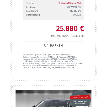
Standort
Knubel in Münster Süd
Leistung
150 kW
(204 PS)
Laufleistung
133.049 km
Erstzulassung
04/2022
25.880 €
inkl. 19% MwSt. (4.132,10 EUR)
PARKEN
CO₂ Emissionen (kombiniert):
147 g/km;
CO₂ Klasse (kombiniert):
E;
Kraftstoffverbrauch (kombiniert) in l/100 km:
5,6;
Kurzstrecke:
7,1 l/100 km;
Stadtrand:
5,6 l/100 km;
Landstraße:
4,9 l/100 km;
Autobahn:
5,7 l/100 km;
Kraftfahrzeugsteuer (jährlich):
304 €;
Energiekosten bei 15.000 km/Jahr
(Kraftstoffpreis:
1,
61
€
/l):
1.351,56 €;
Mögliche CO₂-Kosten über 10 Jahre bei 15.000
km/Jahr bei einem angenommenen durchschnittlichen CO₂-Preis von 115
€/t:
2.535,75 €; niedrigen 50 €/t: 1.102,50 €; hohen 190 €/t: 4.189,50 €