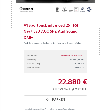
A1 Sportback advanced 25 TFSI
Nav+ LED ACC SHZ AudiSound
DAB+
Audi, Limousine, Schaltgetriebe, Benzin, Schwarz, 5 Sitze
Standort
Knubel in Münster Süd
Leistung
70 kW
(95 PS)
Laufleistung
22.248 km
Erstzulassung
05/2024
22.880 €
inkl. 19% MwSt. (3.653,11 EUR)
PARKEN
CO₂ Emissionen (kombiniert):
129 g/km;
CO₂ Klasse (kombiniert):
D;