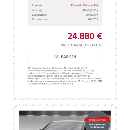
Standort
Knubel in Münster Süd
Leistung
70 kW
(95 PS)
Laufleistung
29.925 km
Erstzulassung
05/2024
24.880 €
inkl. 19% MwSt. (3.972,44 EUR)
PARKEN
CO₂ Emissionen (kombiniert):
136 g/km;
CO₂ Klasse (kombiniert):
E;
Kraftstoffverbrauch (kombiniert) in l/100 km:
6,0;
Kurzstrecke:
7,6 l/100 km;
Stadtrand:
5,8 l/100 km;
Landstraße:
5,2 l/100 km;
Autobahn:
6,1 l/100 km;
Kraftfahrzeugsteuer (jährlich):
106 €;
Energiekosten bei 15.000 km/Jahr
(Kraftstoffpreis:
1,
73
€
/l):
1.554,30 €;
Mögliche CO₂-Kosten über 10 Jahre bei 15.000
km/Jahr bei einem angenommenen durchschnittlichen CO₂-Preis von 115 €/t:
2.346
€; niedrigen 50 €/t: 1.020 €; hohen 190 €/t: 3.876 €