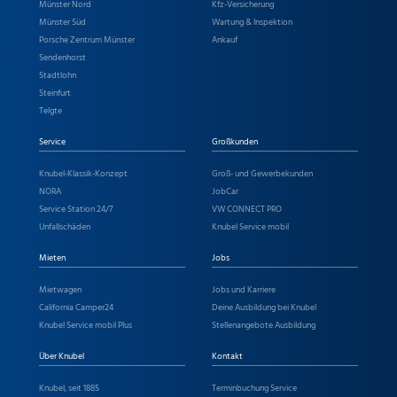
Münster Nord
Kfz-Versicherung
Münster Süd
Wartung & Inspektion
Porsche Zentrum Münster
Ankauf
Sendenhorst
Stadtlohn
Steinfurt
Telgte
Service
Großkunden
Knubel-Klassik-Konzept
Groß- und Gewerbekunden
NORA
JobCar
Service Station 24/7
VW CONNECT PRO
Unfallschäden
Knubel Service mobil
Mieten
Jobs
Mietwagen
Jobs und Karriere
California Camper24
Deine Ausbildung bei Knubel
Knubel Service mobil Plus
Stellenangebote Ausbildung
Über Knubel
Kontakt
Knubel, seit 1885
Terminbuchung Service