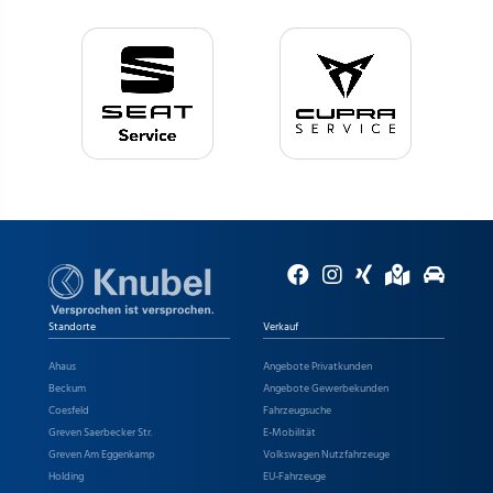
Standorte
Verkauf
Ahaus
Angebote Privatkunden
Beckum
Angebote Gewerbekunden
Coesfeld
Fahrzeugsuche
Greven Saerbecker Str.
E-Mobilität
Greven Am Eggenkamp
Volkswagen Nutzfahrzeuge
Holding
EU-Fahrzeuge