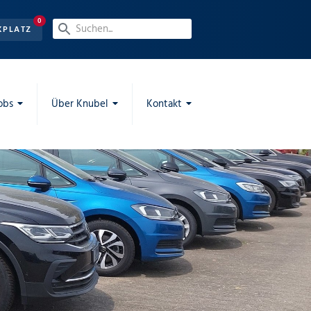
0
KPLATZ
obs
Über Knubel
Kontakt