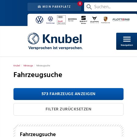
0
MEIN PARKPLATZ
menu
Navigation
Knubel
Fahrzeuge
Fahrzeugsuche
Fahrzeugsuche
573
 FAHRZEUGE ANZEIGEN
FILTER ZURÜCKSETZEN
Fahrzeugsuche