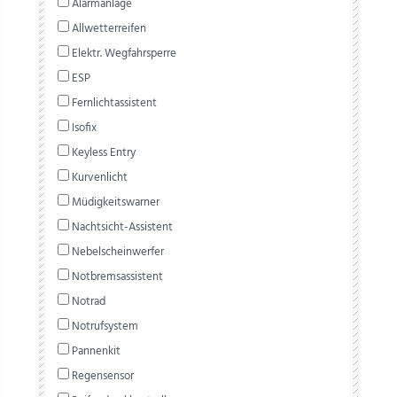
Alarmanlage
Allwetterreifen
Elektr. Wegfahrsperre
ESP
Fernlichtassistent
Isofix
Keyless Entry
Kurvenlicht
Müdigkeitswarner
Nachtsicht-Assistent
Nebelscheinwerfer
Notbremsassistent
Notrad
Notrufsystem
Pannenkit
Regensensor