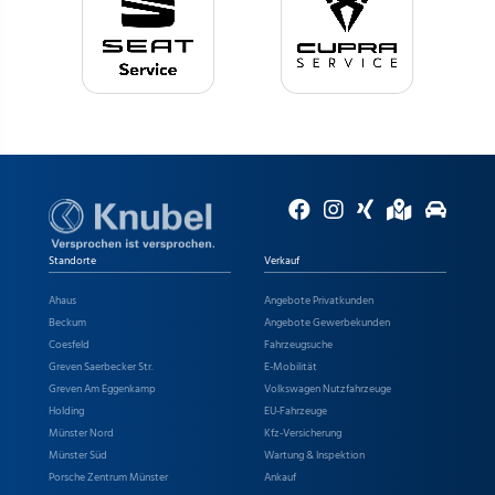
Standorte
Verkauf
Ahaus
Angebote Privatkunden
Beckum
Angebote Gewerbekunden
Coesfeld
Fahrzeugsuche
Greven Saerbecker Str.
E-Mobilität
Greven Am Eggenkamp
Volkswagen Nutzfahrzeuge
Holding
EU-Fahrzeuge
Münster Nord
Kfz-Versicherung
Münster Süd
Wartung & Inspektion
Porsche Zentrum Münster
Ankauf