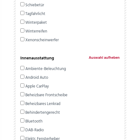
Schiebetür
Tagfahrlicht
Winterpaket
Winterreifen
Xenonscheinwerfer
Innenausstattung
Auswahl aufheben
Ambiente-Beleuchtung
Android Auto
Apple CarPlay
Beheizbare Frontscheibe
Beheizbares Lenkrad
Behindertengerecht
Bluetooth
DAB-Radio
Elektr. Fensterheber