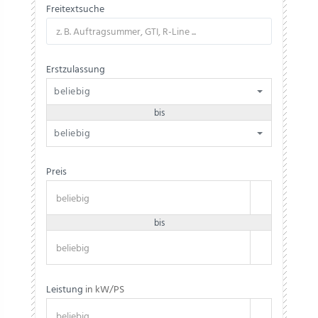
Freitextsuche
Erstzulassung
beliebig
bis
beliebig
Preis
bis
Leistung
in kW/PS