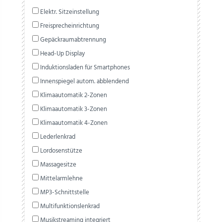
Elektr. Sitzeinstellung
Freisprecheinrichtung
Gepäckraumabtrennung
Head-Up Display
Induktionsladen für Smartphones
Innenspiegel autom. abblendend
Klimaautomatik 2-Zonen
Klimaautomatik 3-Zonen
Klimaautomatik 4-Zonen
Lederlenkrad
Lordosenstütze
Massagesitze
Mittelarmlehne
MP3-Schnittstelle
Multifunktionslenkrad
Musikstreaming integriert