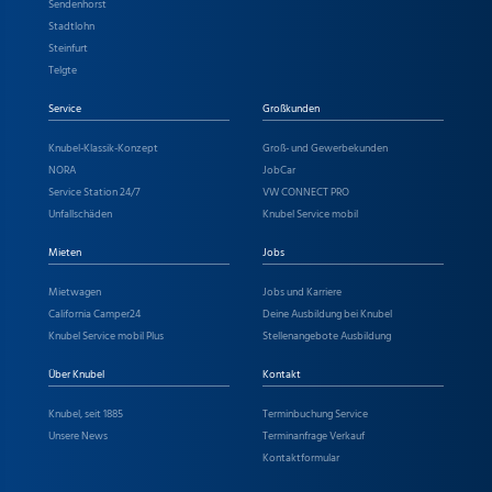
Sendenhorst
Stadtlohn
Steinfurt
Telgte
Service
Großkunden
Knubel-Klassik-Konzept
Groß- und Gewerbekunden
NORA
JobCar
Service Station 24/7
VW CONNECT PRO
Unfallschäden
Knubel Service mobil
Mieten
Jobs
Mietwagen
Jobs und Karriere
California Camper24
Deine Ausbildung bei Knubel
Knubel Service mobil Plus
Stellenangebote Ausbildung
Über Knubel
Kontakt
Knubel, seit 1885
Terminbuchung Service
Unsere News
Terminanfrage Verkauf
Kontaktformular