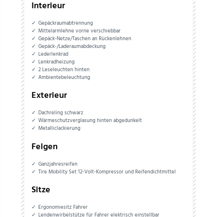
Interieur
Gepäckraumabtrennung
Mittelarmlehne vorne verschiebbar
Gepäck-Netze/Taschen an Rückenlehnen
Gepäck-/Laderaumabdeckung
Lederlenkrad
Lenkradheizung
2 Leseleuchten hinten
Ambientebeleuchtung
Exterieur
Dachreling schwarz
Wärmeschutzverglasung hinten abgedunkelt
Metalliclackierung
Felgen
Ganzjahresreifen
Tire Mobility Set 12-Volt-Kompressor und Reifendichtmittel
Sitze
Ergonomiesitz Fahrer
Lendenwirbelstütze für Fahrer elektrisch einstellbar