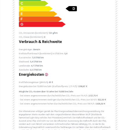
CO₂ Emissionen (kombiniert):
123 g/km
CO₂ Klasse (kombiniert):
D
Verbrauch & Reichweite
Energieträger:
Benzin
Kraftstoffverbrauch (kombiniert) in l/100 km:
5,4
Kurzstrecke:
7,0 l/100 km
Stadtrand:
5,4 l/100 km
Landstraße:
4,7 l/100 km
Autobahn:
5,5 l/100 km
Energiekosten
Kraftfahrzeugsteuer (jährlich):
81 €
Energiekosten bei 15.000 km/Jahr (Kraftstoffpreis:
1,
73
€
/l):
1.398,87 €
Mögliche CO₂-Kosten über 10 Jahre bei 15.000 km/Jahr:
- bei einem angenommenen durchschnittlichen CO₂-Preis von 115 €/t:
2.121,75 €
- bei einem angenommenen niedrigen durchschnittlichen CO₂-Preis von 50 €/t:
922,50 €
- bei einem angenommenen hohen durchschnittlichen CO₂-Preis von 190 €/t:
3.505,50 €
Die Informationen erfolgen gemäß der Pkw-Energieverbrauchskennzeichnungsverordnung. Die
angegebenen Werte wurden nach dem vorgeschriebenen Messverfahren WLTP (Worldwide
harmonised Light-duty vehicles Test Procedures) ermittelt. Der Kraftstoffverbrauch und der CO₂-
Ausstoß eines Pkw sind nicht nur von der effizienten Ausnutzung des Kraftstoffs durch den Pkw,
sondern auch vom Fahrstil und anderen nichttechnischen Faktoren abhängig. CO₂ ist das für die
Erderwärmung hauptsächlich verantwortliche Treibhausgas. Ein Leitfaden über den Kraftstoffverbrauch