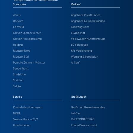
Standorte
Verkauf
Ahaus
Angebote Privatkunden
Beckum
Angebote Gewerbekunden
Coesfeld
Fahrzeugsuche
Greven Saerbecker Str.
E-Mobilität
Greven Am Eggenkamp
Volkswagen Nutzfahrzeuge
Holding
EU-Fahrzeuge
Münster Nord
Kfz-Versicherung
Münster Süd
Wartung & Inspektion
Porsche Zentrum Münster
Ankauf
Sendenhorst
Stadtlohn
Steinfurt
Telgte
Service
Großkunden
Knubel-Klassik-Konzept
Groß- und Gewerbekunden
NORA
JobCar
Service Station 24/7
VW CONNECT PRO
Unfallschäden
Knubel Service mobil