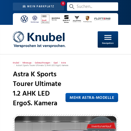
0
MEIN PARKPLATZ
menu
Navigation
Knubel
Fahrzeuge
Gebrauchtwagen
Opel
Astra
Astra K Sports Tourer Ultimate 1.2 AHK LED ErgoS. Kamera
Astra K Sports
Tourer Ultimate
1.2 AHK LED
MEHR ASTRA-MODELLE
ErgoS. Kamera