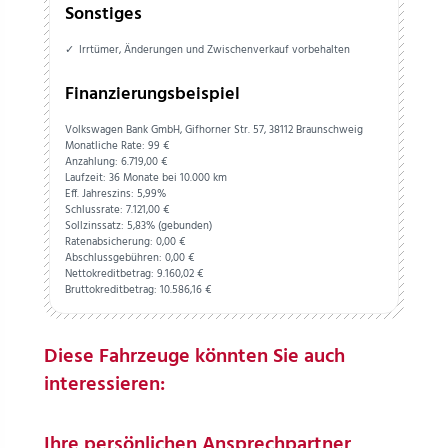
Sonstiges
Irrtümer, Änderungen und Zwischenverkauf vorbehalten
Finanzierungsbeispiel
Volkswagen Bank GmbH, Gifhorner Str. 57, 38112 Braunschweig
Monatliche Rate: 99 €
Anzahlung:
6.719,
00
€
Laufzeit: 36 Monate bei 10.000 km
Eff. Jahreszins: 5,99%
Schlussrate:
7.121,
00
€
Sollzinssatz: 5,83% (gebunden)
Ratenabsicherung:
0,
00
€
Abschlussgebühren:
0,
00
€
Nettokreditbetrag:
9.160,
02
€
Bruttokreditbetrag:
10.586,
16
€
Diese Fahrzeuge könnten Sie auch
interessieren:
Ihre persönlichen Ansprechpartner