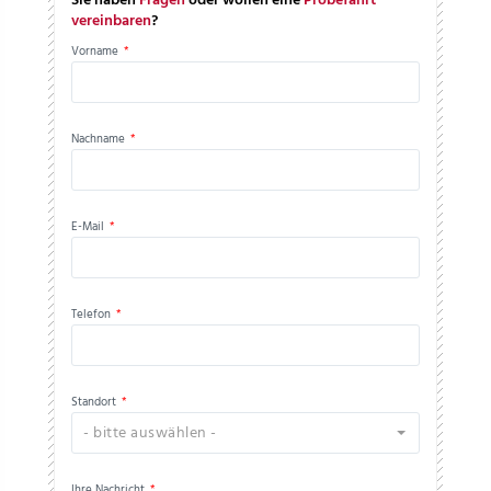
Sie haben
Fragen
oder wollen eine
Probefahrt
vereinbaren
?
Vorname
*
Nachname
*
E-Mail
*
Telefon
*
Standort
*
- bitte auswählen -
Ihre Nachricht
*