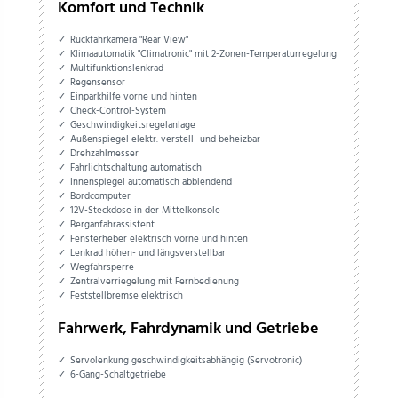
Komfort und Technik
Rückfahrkamera "Rear View"
Klimaautomatik "Climatronic" mit 2-Zonen-Temperaturregelung
Multifunktionslenkrad
Regensensor
Einparkhilfe vorne und hinten
Check-Control-System
Geschwindigkeitsregelanlage
Außenspiegel elektr. verstell- und beheizbar
Drehzahlmesser
Fahrlichtschaltung automatisch
Innenspiegel automatisch abblendend
Bordcomputer
12V-Steckdose in der Mittelkonsole
Berganfahrassistent
Fensterheber elektrisch vorne und hinten
Lenkrad höhen- und längsverstellbar
Wegfahrsperre
Zentralverriegelung mit Fernbedienung
Feststellbremse elektrisch
Fahrwerk, Fahrdynamik und Getriebe
Servolenkung geschwindigkeitsabhängig (Servotronic)
6-Gang-Schaltgetriebe