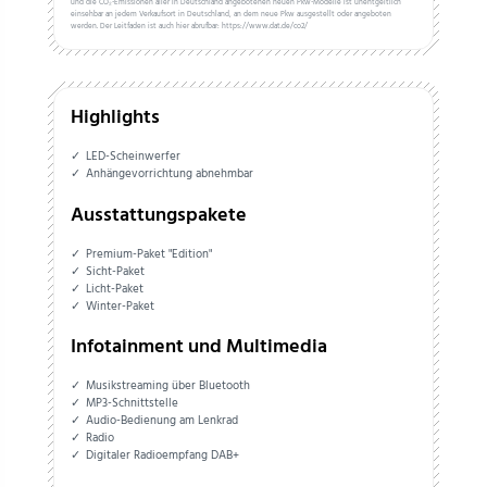
und die CO₂-Emissionen aller in Deutschland angebotenen neuen Pkw-Modelle ist unentgeltlich
einsehbar an jedem Verkaufsort in Deutschland, an dem neue Pkw ausgestellt oder angeboten
werden. Der Leitfaden ist auch hier abrufbar: https://www.dat.de/co2/
Highlights
LED-Scheinwerfer
Anhängevorrichtung abnehmbar
Ausstattungspakete
Premium-Paket "Edition"
Sicht-Paket
Licht-Paket
Winter-Paket
Infotainment und Multimedia
Musikstreaming über Bluetooth
MP3-Schnittstelle
Audio-Bedienung am Lenkrad
Radio
Digitaler Radioempfang DAB+