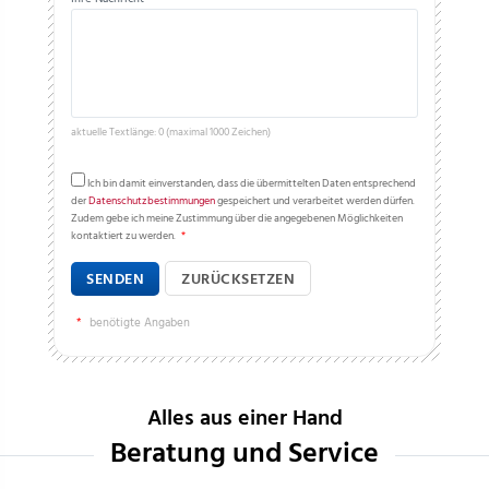
aktuelle Textlänge: 0 (maximal 1000 Zeichen)
Ich bin damit einverstanden, dass die übermittelten Daten entsprechend
der
Datenschutzbestimmungen
gespeichert und verarbeitet werden dürfen.
Zudem gebe ich meine Zustimmung über die angegebenen Möglichkeiten
kontaktiert zu werden.
*
SENDEN
ZURÜCKSETZEN
*
benötigte Angaben
Alles aus einer Hand
Beratung und Service