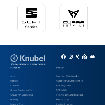
Standorte
Verkauf
Ahaus
Angebote Privatkunden
Beckum
Angebote Gewerbekunden
Coesfeld
Fahrzeugsuche
Greven Saerbecker Str.
E-Mobilität
Greven Am Eggenkamp
Volkswagen Nutzfahrzeuge
Holding
EU-Fahrzeuge
Münster Nord
Kfz-Versicherung