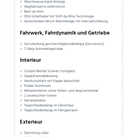
Waschwasserstand-Anzeige
Wegfahrsperre elektronisch
Back-up-Horn
DSG-Schalthebel mit Shift-by-Wire Technologie
Heckscheiben-Wisch-Waschanlage mit Intervallschaltung
Fahrwerk, Fahrdynamik und Getriebe
Servolenkung geschwindigkeitsabhängig (Servotronic)
7-Gang-Automatikgetriebe
Interieur
Cockpit-Blende Schwarz hochglanz
Gepäckraumabdeckung
Handschuhfach mit Klappe beleuchtet
Pedale Aluminium
Mittelarmlehne vorne höhen- und längsverstellbar
2 Leseleuchten hinten
Getränkehalter
Teppichbodenbelag im Fahrerhaus
Teppichbodenbelag im Fahrgastraum
Exterieur
Dachreling silber