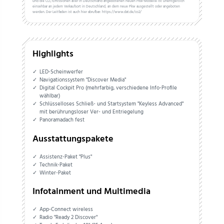
und die CO₂-Emissionen aller in Deutschland angebotenen neuen Pkw-Modelle ist unentgeltlich
einsehbar an jedem Verkaufsort in Deutschland, an dem neue Pkw ausgestellt oder angeboten
werden. Der Leitfaden ist auch hier abrufbar: https://www.dat.de/co2/
Highlights
LED-Scheinwerfer
Navigationssystem "Discover Media"
Digital Cockpit Pro (mehrfarbig, verschiedene Info-Profile
wählbar)
Schlüsselloses Schließ- und Startsystem "Keyless Advanced"
mit berührungsloser Ver- und Entriegelung
Panoramadach fest
Ausstattungspakete
Assistenz-Paket "Plus"
Technik-Paket
Winter-Paket
Infotainment und Multimedia
App-Connect wireless
Radio "Ready 2 Discover"