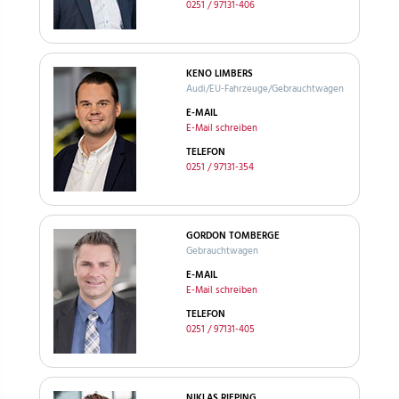
0251 / 97131-406
KENO LIMBERS
Audi/EU-Fahrzeuge/Gebrauchtwagen
E-MAIL
E-Mail schreiben
TELEFON
0251 / 97131-354
GORDON TOMBERGE
Gebrauchtwagen
E-MAIL
E-Mail schreiben
TELEFON
0251 / 97131-405
NIKLAS RIEPING