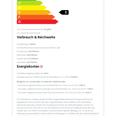
CO₂ Emissionen (kombiniert):
152 g/km
CO₂ Klasse (kombiniert):
E
Verbrauch & Reichweite
Energieträger:
Benzin
Kraftstoffverbrauch (kombiniert) in l/100 km:
6,7
Kurzstrecke:
8,4 l/100 km
Stadtrand:
6,6 l/100 km
Landstraße:
5,7 l/100 km
Autobahn:
6,9 l/100 km
Energiekosten
Kraftfahrzeugsteuer (jährlich):
156 €
Energiekosten bei 15.000 km/Jahr (Kraftstoffpreis:
1,
73
€
/l):
1.735,64 €
Mögliche CO₂-Kosten über 10 Jahre bei 15.000 km/Jahr:
- bei einem angenommenen durchschnittlichen CO₂-Preis von 115 €/t:
2.622 €
- bei einem angenommenen niedrigen durchschnittlichen CO₂-Preis von 50 €/t:
1.140 €
- bei einem angenommenen hohen durchschnittlichen CO₂-Preis von 190 €/t:
4.332 €
Die Informationen erfolgen gemäß der Pkw-Energieverbrauchskennzeichnungsverordnung. Die
angegebenen Werte wurden nach dem vorgeschriebenen Messverfahren WLTP (Worldwide
harmonised Light-duty vehicles Test Procedures) ermittelt. Der Kraftstoffverbrauch und der CO₂-
Ausstoß eines Pkw sind nicht nur von der effizienten Ausnutzung des Kraftstoffs durch den Pkw,
sondern auch vom Fahrstil und anderen nichttechnischen Faktoren abhängig. CO₂ ist das für die
Erderwärmung hauptsächlich verantwortliche Treibhausgas. Ein Leitfaden über den Kraftstoffverbrauch