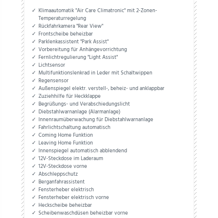
Klimaautomatik "Air Care Climatronic" mit 2-Zonen-
Temperaturregelung
Rückfahrkamera "Rear View"
Frontscheibe beheizbar
Parklenkassistent "Park Assist"
Vorbereitung für Anhängevorrichtung
Fernlichtregulierung "Light Assist"
Lichtsensor
Multifunktionslenkrad in Leder mit Schaltwippen
Regensensor
Außenspiegel elektr. verstell-, beheiz- und anklappbar
Zuziehhilfe für Heckklappe
Begrüßungs- und Verabschiedungslicht
Diebstahlwarnanlage (Alarmanlage)
Innenraumüberwachung für Diebstahlwarnanlage
Fahrlichtschaltung automatisch
Coming Home Funktion
Leaving Home Funktion
Innenspiegel automatisch abblendend
12V-Steckdose im Laderaum
12V-Steckdose vorne
Abschleppschutz
Berganfahrassistent
Fensterheber elektrisch
Fensterheber elektrisch vorne
Heckscheibe beheizbar
Scheibenwaschdüsen beheizbar vorne