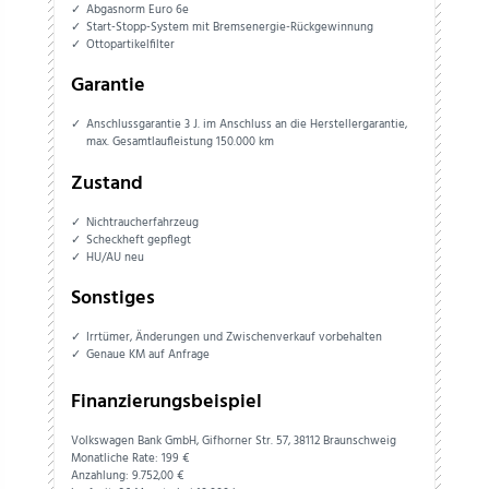
Abgasnorm Euro 6e
Start-Stopp-System mit Bremsenergie-Rückgewinnung
Ottopartikelfilter
Garantie
Anschlussgarantie 3 J. im Anschluss an die Herstellergarantie,
max. Gesamtlaufleistung 150.000 km
Zustand
Nichtraucherfahrzeug
Scheckheft gepflegt
HU/AU neu
Sonstiges
Irrtümer, Änderungen und Zwischenverkauf vorbehalten
Genaue KM auf Anfrage
Finanzierungsbeispiel
Volkswagen Bank GmbH, Gifhorner Str. 57, 38112 Braunschweig
Monatliche Rate: 199 €
Anzahlung:
9.752,
00
€