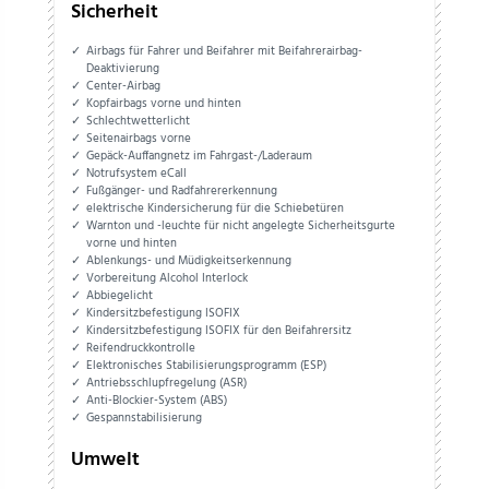
Sicherheit
Airbags für Fahrer und Beifahrer mit Beifahrerairbag-
Deaktivierung
Center-Airbag
Kopfairbags vorne und hinten
Schlechtwetterlicht
Seitenairbags vorne
Gepäck-Auffangnetz im Fahrgast-/Laderaum
Notrufsystem eCall
Fußgänger- und Radfahrererkennung
elektrische Kindersicherung für die Schiebetüren
Warnton und -leuchte für nicht angelegte Sicherheitsgurte
vorne und hinten
Ablenkungs- und Müdigkeitserkennung
Vorbereitung Alcohol Interlock
Abbiegelicht
Kindersitzbefestigung ISOFIX
Kindersitzbefestigung ISOFIX für den Beifahrersitz
Reifendruckkontrolle
Elektronisches Stabilisierungsprogramm (ESP)
Antriebsschlupfregelung (ASR)
Anti-Blockier-System (ABS)
Gespannstabilisierung
Umwelt