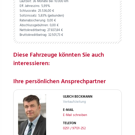
Laufzeit: 36 Monate bei 10.000 km
Eff. Jahreszins: 5,99%
Schlussrate:
25.536,
00
€
Sollzinssatz: 5,83% (gebunden)
Ratenabsicherung:
0,
00
€
Abschlussgebühren:
0,
00
€
Nettokreditbetrag:
27.837,
84
€
Bruttokreditbetrag:
32.501,
73
€
Diese Fahrzeuge könnten Sie auch
interessieren:
Ihre persönlichen Ansprechpartner
ULRICH BECKMANN
Verkaufsleitung
E-MAIL
E-Mail schreiben
TELEFON
0251 / 97131-252