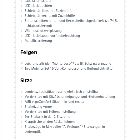
Ladekantenschutz
LED-Heckleuchten
Schiebetür links mit Zuziehhilfe
Schiebetür rechts mit Zuziehhilfe
Seitenscheiben hinten und Heckscheibe abgedunkelt (zu 74 %
lichtabsorbierend)
Wärmeschutzverglasung
LED-Heckklappenvorfeldbeleuchtung
Metalliclackierung
Felgen
Leichtmetallräder "Monterosso" 7 J x 18, Schwarz glänzend
Tire Mobility Set 12-Volt-Kompressor und Reifendichtmittel
Sitze
Lendenwirbelstützen vorne elektrisch einstellbar
Vordersitze mit Sitzflächenneigungs- und -tiefeneinstellung
AGR ergoComfort Sitze links und rechts
Sitzheizung vorne
Vordersitze mit Höheneinstellung
3er-Sitzbank in der 2. Sitzreihe
Klapptische an den Rückenlehnen
Sitzbezüge in Mikrovlies "ArtVelours" / Sitzwangen in
Lederoptik