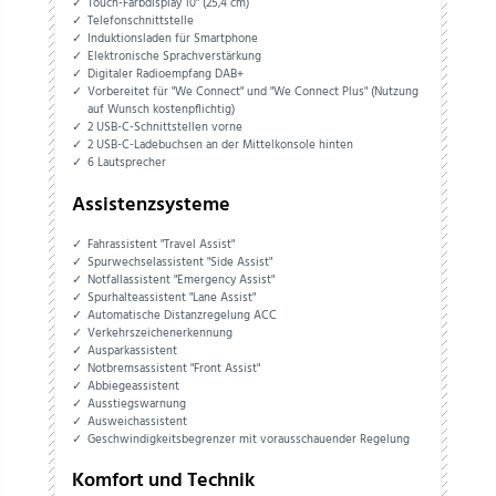
Touch-Farbdisplay 10" (25,4 cm)
Telefonschnittstelle
Induktionsladen für Smartphone
Elektronische Sprachverstärkung
Digitaler Radioempfang DAB+
Vorbereitet für "We Connect" und "We Connect Plus" (Nutzung
auf Wunsch kostenpflichtig)
2 USB-C-Schnittstellen vorne
2 USB-C-Ladebuchsen an der Mittelkonsole hinten
6 Lautsprecher
Assistenzsysteme
Fahrassistent "Travel Assist"
Spurwechselassistent "Side Assist"
Notfallassistent "Emergency Assist"
Spurhalteassistent "Lane Assist"
Automatische Distanzregelung ACC
Verkehrszeichenerkennung
Ausparkassistent
Notbremsassistent "Front Assist"
Abbiegeassistent
Ausstiegswarnung
Ausweichassistent
Geschwindigkeitsbegrenzer mit vorausschauender Regelung
Komfort und Technik