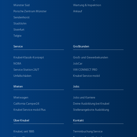
Münster Süd
Wartung & Inspektion
Porsche Zentrum Münster
Ankauf
Sendenhorst
Stadtlohn
Steinfurt
Telgte
Service
Großkunden
Knubel-Klassik-Konzept
Groß- und Gewerbekunden
NORA
JobCar
Service Station 24/7
VW CONNECT PRO
Unfallschäden
Knubel Service mobil
Mieten
Jobs
Mietwagen
Jobs und Karriere
California Camper24
Deine Ausbildung bei Knubel
Knubel Service mobil Plus
Stellenangebote Ausbildung
Über Knubel
Kontakt
Knubel, seit 1885
Terminbuchung Service