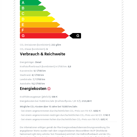
CO₂ Emissionen (kombiniert):
232 g/km
CO₂ Klasse (kombiniert):
G
Verbrauch & Reichweite
Energieträger:
Diesel
Kraftstoffverbrauch (kombiniert) in l/100 km:
8,8
Kurzstrecke:
9,1 l/100 km
Stadtrand:
8,1 l/100 km
Landstraße:
7,7 l/100 km
Autobahn:
10,2 l/100 km
Energiekosten
Kraftfahrzeugsteuer (jährlich):
598 €
Energiekosten bei 15.000 km/Jahr (Kraftstoffpreis:
1,
61
€
/l):
2.123,88 €
Mögliche CO₂-Kosten über 10 Jahre bei 15.000 km/Jahr:
- bei einem angenommenen durchschnittlichen CO₂-Preis von 115 €/t:
4.002 €
- bei einem angenommenen niedrigen durchschnittlichen CO₂-Preis von 50 €/t:
1.740 €
- bei einem angenommenen hohen durchschnittlichen CO₂-Preis von 190 €/t:
6.612 €
Die Informationen erfolgen gemäß der Pkw-Energieverbrauchskennzeichnungsverordnung. Die
angegebenen Werte wurden nach dem vorgeschriebenen Messverfahren WLTP (Worldwide
harmonised Light-duty vehicles Test Procedures) ermittelt. Der Kraftstoffverbrauch und der CO₂-