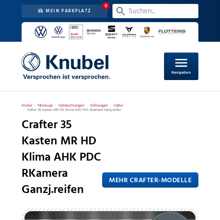
0
MEIN PARKPLATZ
menu
Navigation
Knubel
Fahrzeuge
Gebrauchtwagen
Volkswagen
Crafter
Crafter 35 Kasten MR HD Klima AHK PDC RKamera Ganzj.reifen
Crafter 35
Kasten MR HD
Klima AHK PDC
RKamera
MEHR CRAFTER-MODELLE
Ganzj.reifen