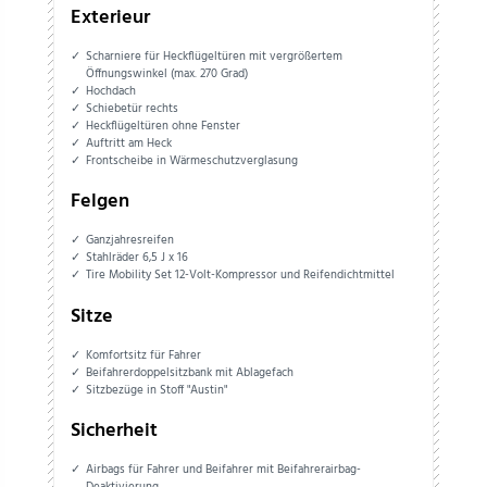
Exterieur
Scharniere für Heckflügeltüren mit vergrößertem
Öffnungswinkel (max. 270 Grad)
Hochdach
Schiebetür rechts
Heckflügeltüren ohne Fenster
Auftritt am Heck
Frontscheibe in Wärmeschutzverglasung
Felgen
Ganzjahresreifen
Stahlräder 6,5 J x 16
Tire Mobility Set 12-Volt-Kompressor und Reifendichtmittel
Sitze
Komfortsitz für Fahrer
Beifahrerdoppelsitzbank mit Ablagefach
Sitzbezüge in Stoff "Austin"
Sicherheit
Airbags für Fahrer und Beifahrer mit Beifahrerairbag-