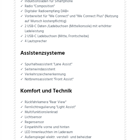
Induktionsladen für Smartphone
Radio "Composition"
Digitaler Radioempfang DAB+
Vorbereitet für "We Connect" und "We Connect Plus" (Nutzung
auf Wunsch kostenpflichtig)
2 USB-C Daten-/Ladebuchsen (Mittelkonsole) mit erhöhter
Ladeleistung
2 USB-C Ladebuchsen (Mitte, Frontscheibe)
4 Lautsprecher
Assistenzsysteme
Spurhalteassistent "Lane Assist"
Seitenwindassistent
Verkehrszeichenerkennung
Notbremsassistent "Front Assist"
Komfort und Technik
Rückfahrkamera "Rear View"
Fernlichtregulierung "Light Assist"
Multifunktionslenkrad
Lichtsensor
Regensensor
Einparkhilfe vorne und hinten
LED Innenleuchten im Laderaum
Außenspiegel elektr. verstell- und beheizbar