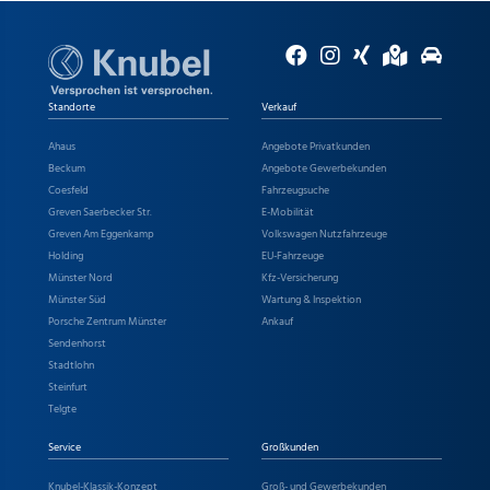
Standorte
Verkauf
Ahaus
Angebote Privatkunden
Beckum
Angebote Gewerbekunden
Coesfeld
Fahrzeugsuche
Greven Saerbecker Str.
E-Mobilität
Greven Am Eggenkamp
Volkswagen Nutzfahrzeuge
Holding
EU-Fahrzeuge
Münster Nord
Kfz-Versicherung
Münster Süd
Wartung & Inspektion
Porsche Zentrum Münster
Ankauf
Sendenhorst
Stadtlohn
Steinfurt
Telgte
Service
Großkunden
Knubel-Klassik-Konzept
Groß- und Gewerbekunden