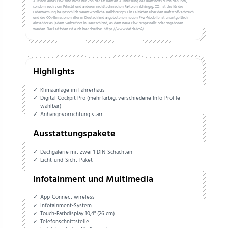
Ausstoß eines Pkw sind nicht nur von der effizienten Ausnutzung des Kraftstoffs durch den Pkw,
sondern auch vom Fahrstil und anderen nichttechnischen Faktoren abhängig. CO₂ ist das für die
Erderwärmung hauptsächlich verantwortliche Treibhausgas. Ein Leitfaden über den Kraftstoffverbrauch
und die CO₂-Emissionen aller in Deutschland angebotenen neuen Pkw-Modelle ist unentgeltlich
einsehbar an jedem Verkaufsort in Deutschland, an dem neue Pkw ausgestellt oder angeboten
werden. Der Leitfaden ist auch hier abrufbar: https://www.dat.de/co2/
Highlights
Klimaanlage im Fahrerhaus
Digital Cockpit Pro (mehrfarbig, verschiedene Info-Profile
wählbar)
Anhängevorrichtung starr
Ausstattungspakete
Dachgalerie mit zwei 1 DIN-Schächten
Licht-und-Sicht-Paket
Infotainment und Multimedia
App-Connect wireless
Infotainment-System
Touch-Farbdisplay 10,4" (26 cm)
Telefonschnittstelle