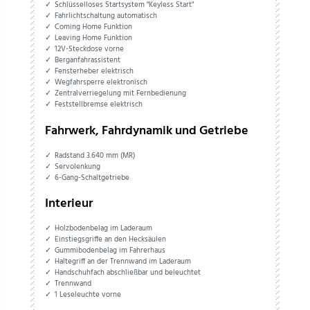
Schlüsselloses Startsystem "Keyless Start"
Fahrlichtschaltung automatisch
Coming Home Funktion
Leaving Home Funktion
12V-Steckdose vorne
Berganfahrassistent
Fensterheber elektrisch
Wegfahrsperre elektronisch
Zentralverriegelung mit Fernbedienung
Feststellbremse elektrisch
Fahrwerk, Fahrdynamik und Getriebe
Radstand 3.640 mm (MR)
Servolenkung
6-Gang-Schaltgetriebe
Interieur
Holzbodenbelag im Laderaum
Einstiegsgriffe an den Hecksäulen
Gummibodenbelag im Fahrerhaus
Haltegriff an der Trennwand im Laderaum
Handschuhfach abschließbar und beleuchtet
Trennwand
1 Leseleuchte vorne