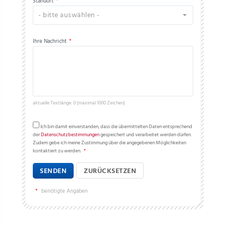
Standort
*
- bitte auswählen -
Ihre Nachricht
*
aktuelle Textlänge: 0 (maximal 1000 Zeichen)
Ich bin damit einverstanden, dass die übermittelten Daten entsprechend
der
Datenschutzbestimmungen
gespeichert und verarbeitet werden dürfen.
Zudem gebe ich meine Zustimmung über die angegebenen Möglichkeiten
kontaktiert zu werden.
*
SENDEN
ZURÜCKSETZEN
*
benötigte Angaben