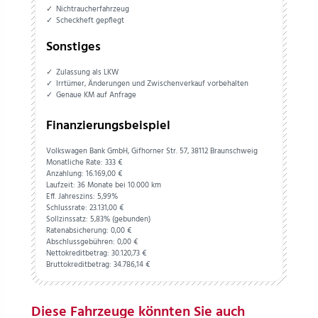
Nichtraucherfahrzeug
Scheckheft gepflegt
Sonstiges
Zulassung als LKW
Irrtümer, Änderungen und Zwischenverkauf vorbehalten
Genaue KM auf Anfrage
Finanzierungsbeispiel
Volkswagen Bank GmbH, Gifhorner Str. 57, 38112 Braunschweig
Monatliche Rate: 333 €
Anzahlung:
16.169,
00
€
Laufzeit: 36 Monate bei 10.000 km
Eff. Jahreszins: 5,99%
Schlussrate:
23.131,
00
€
Sollzinssatz: 5,83% (gebunden)
Ratenabsicherung:
0,
00
€
Abschlussgebühren:
0,
00
€
Nettokreditbetrag:
30.120,
73
€
Bruttokreditbetrag:
34.786,
14
€
Diese Fahrzeuge könnten Sie auch