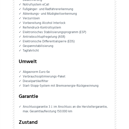
Deaktivierung
Notrufsystem eCall
Fußgänger- und Radfahrererkennung
Ablenkungs- und Müdigkeitserkennung
Verzurrösen
Vorbereitung Alcohol Interlock
Reifendruck-Kontrollsystem
Elektronisches Stabilisierungsprogramm (ESP)
Antriebsschlupfregelung (ASR)
Elektronische Differentialsperre (EDS)
Gespannstabilisierung
Tagfahrlicht
Umwelt
Abgasnorm Euro 6e
Verbrauchsoptimierungs-Paket
Dieselpartikelfilter
Start-Stopp-System mit Bremsenergie-Rückgewinnung
Garantie
Anschlussgarantie 3 J. im Anschluss an die Herstellergarantie,
max. Gesamtlaufleistung 150.000 km
Zustand