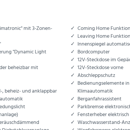
limatronic" mit 3-Zonen-
Coming Home Funktio
Leaving Home Funktio
"
Innenspiegel automati
erung "Dynamic Light
Bordcomputer
12V-Steckdose im Gep
der beheizbar mit
12V-Steckdose vorne
Abschleppschutz
Bedienungselemente in d
l-, beheiz- und anklappbar
Klimaautomatik
nautomatik
Berganfahrassistent
edungslicht
Parkbremse elektronisc
manlage)
Fensterheber elektrisch
 geräuschdämmend
Waschwasserstand-Anz