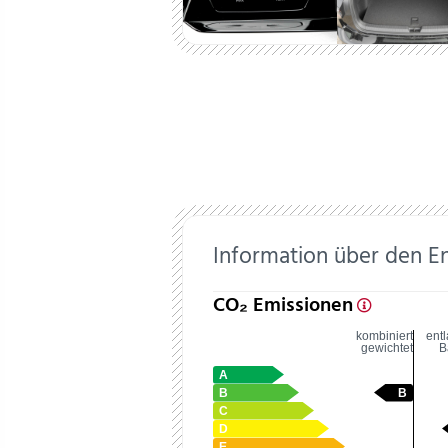
Information über den E
CO₂ Emissionen
kombiniert
ent
gewichtet
B