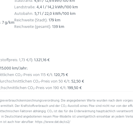
Stadtrand:
4,6 l / 12,6 kWh/100 km
Landstraße:
4,4 l / 14,2 kWh/100 km
Autobahn:
5,7 l / 22,0 kWh/100 km
Reichweite (Stadt):
179 km
:
7 g/km
Reichweite (gesamt):
139 km
stoffpreis:
1,
73
€
/l):
1.321,16 €
 15.000 km/Jahr:
lichen CO₂-Preis von 115 €/t:
120,75 €
rchschnittlichen CO₂-Preis von 50 €/t:
52,50 €
schnittlichen CO₂-Preis von 190 €/t:
199,50 €
ergieverbrauchskennzeichnungsverordnung. Die angegebenen Werte wurden nach dem vorge
ermittelt. Der Kraftstoffverbrauch und der CO₂-Ausstoß eines Pkw sind nicht nur von der eff
ttechnischen Faktoren abhängig. CO₂ ist das für die Erderwärmung hauptsächlich verantwortl
er in Deutschland angebotenen neuen Pkw-Modelle ist unentgeltlich einsehbar an jedem Verk
n ist auch hier abrufbar: https://www.dat.de/co2/