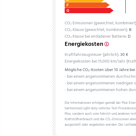
CO₂ Emissionen (gewichtet, kombiniert)
CO₂ Klasse (gewichtet, kombiniert):
B
CO₂ Klasse bei entladener Batterie:
D
Energiekosten
Kraftfahrzeugsteuer (jährlich):
30 €
Energiekosten bei 15.000 km/Jahr (Kraft
Mögliche CO₂-Kosten über 10 Jahre bei
- bei einem angenommenen durchschnitt
- bei einem angenommenen niedrigen du
- bei einem angenommenen hohen durch
Die Informationen erfolgen gemäß der Pkw-En
harmonised Light-duty vehicles Test Procedures) 
Pkw, sondern auch vom Fahrstil und anderen nich
Kraftstoffverbrauch und die CO₂-Emissionen all
ausgestellt oder angeboten werden. Der Leitfade