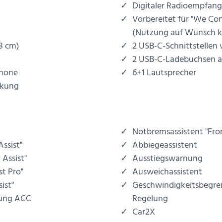
Digitaler Radioempfan
Vorbereitet für "We Co
(Nutzung auf Wunsch ko
,8 cm)
2 USB-C-Schnittstellen 
2 USB-C-Ladebuchsen an
phone
6+1 Lautsprecher
rkung
Notbremsassistent "Fron
Assist"
Abbiegeassistent
 Assist"
Ausstiegswarnung
st Pro"
Ausweichassistent
ist"
Geschwindigkeitsbegre
lung ACC
Regelung
Car2X