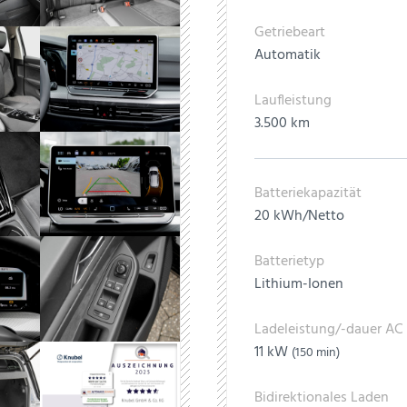
Getriebeart
Automatik
Laufleistung
3.500 km
Batteriekapazität
20 kWh/Netto
Batterietyp
Lithium-Ionen
Ladeleistung/-dauer AC
11 kW
(150 min)
Bidirektionales Laden