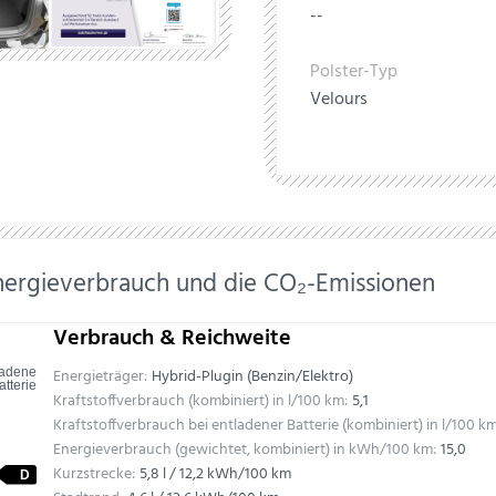
--
Polster-Typ
Velours
nergieverbrauch und die CO₂-Emissionen
Verbrauch & Reichweite
ladene
Energieträger:
Hybrid-Plugin (Benzin/Elektro)
atterie
Kraftstoffverbrauch (kombiniert) in l/100 km:
5,1
Kraftstoffverbrauch bei entladener Batterie (kombiniert) in l/100 km
Energieverbrauch (gewichtet, kombiniert) in kWh/100 km:
15,0
Kurzstrecke:
5,8 l / 12,2 kWh/100 km