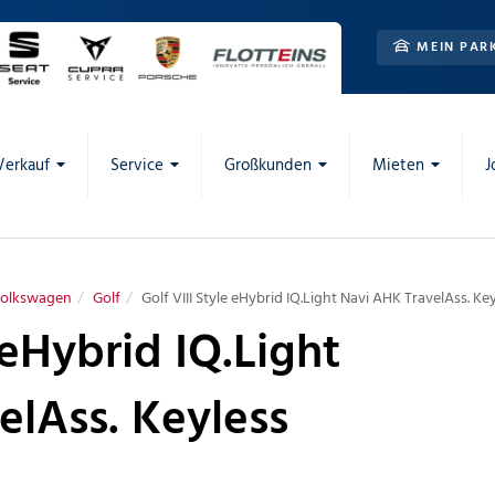
MEIN PAR
Verkauf
Service
Großkunden
Mieten
J
olkswagen
Golf
Golf VIII Style eHybrid IQ.Light Navi AHK TravelAss. Ke
 eHybrid IQ.Light
elAss. Keyless