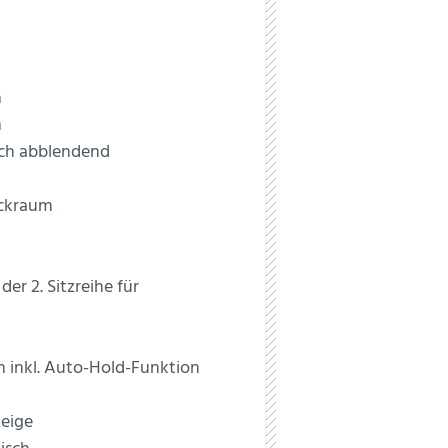
n
n
sch abblendend
äckraum
er 2. Sitzreihe für
h inkl. Auto-Hold-Funktion
eige