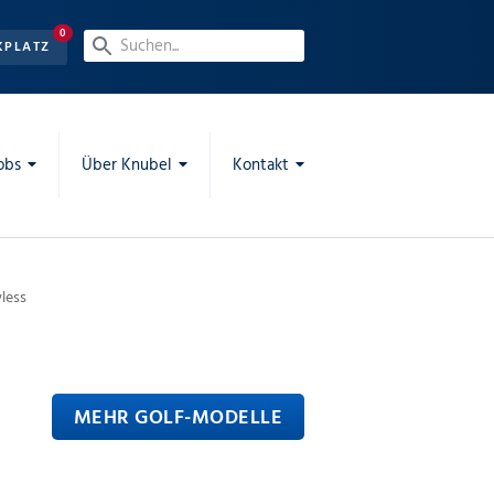
0
KPLATZ
obs
Über Knubel
Kontakt
yless
MEHR GOLF-MODELLE