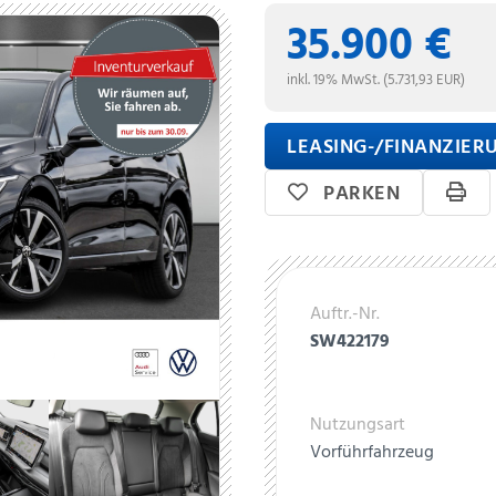
35.900 €
inkl. 19% MwSt. (5.731,93 EUR)
LEASING-/FINANZIE
PARKEN
Auftr.-Nr.
SW422179
Nutzungsart
Vorführfahrzeug