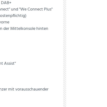
g DAB+
nnect" und "We Connect Plus"
stenpflichtig)
vorne
 der Mittelkonsole hinten
t Assist"
nzer mit vorausschauender