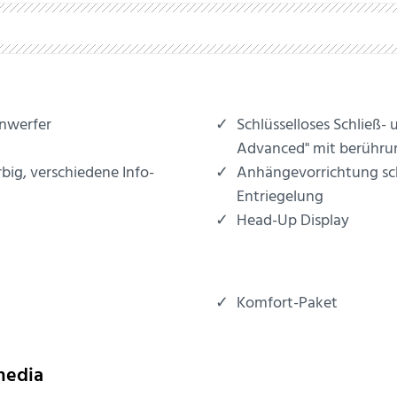
inwerfer
Schlüsselloses Schließ-
Advanced" mit berührun
rbig, verschiedene Info-
Anhängevorrichtung sch
Entriegelung
Head-Up Display
Komfort-Paket
media