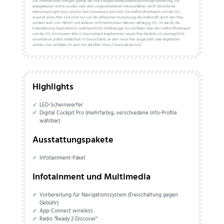
Die Informationen erfolgen gemäß der Pkw-Energieverbrauchskennzeichnungsverordnung. Die
angegebenen Werte wurden nach dem vorgeschriebenen Messverfahren WLTP (Worldwide
harmonised Light-duty vehicles Test Procedures) ermittelt. Der Kraftstoffverbrauch und der CO₂-
Ausstoß eines Pkw sind nicht nur von der effizienten Ausnutzung des Kraftstoffs durch den Pkw,
sondern auch vom Fahrstil und anderen nichttechnischen Faktoren abhängig. CO₂ ist das für die
Erderwärmung hauptsächlich verantwortliche Treibhausgas. Ein Leitfaden über den Kraftstoffverbrauch
und die CO₂-Emissionen aller in Deutschland angebotenen neuen Pkw-Modelle ist unentgeltlich
einsehbar an jedem Verkaufsort in Deutschland, an dem neue Pkw ausgestellt oder angeboten
werden. Der Leitfaden ist auch hier abrufbar: https://www.dat.de/co2/
Highlights
LED-Scheinwerfer
Digital Cockpit Pro (mehrfarbig, verschiedene Info-Profile
wählbar)
Ausstattungspakete
Infotainment-Paket
Infotainment und Multimedia
Vorbereitung für Navigationssystem (Freischaltung gegen
Gebühr)
App-Connect wireless
Radio "Ready 2 Discover"