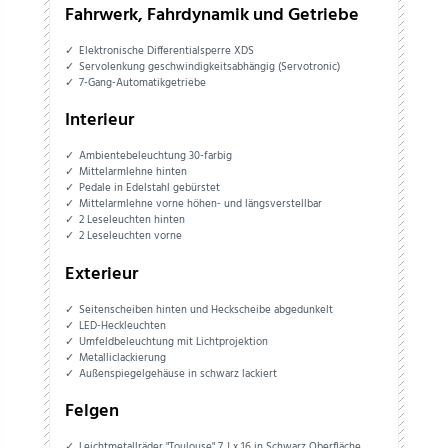
Fahrwerk, Fahrdynamik und Getriebe
Elektronische Differentialsperre XDS
Servolenkung geschwindigkeitsabhängig (Servotronic)
7-Gang-Automatikgetriebe
Interieur
Ambientebeleuchtung 30-farbig
Mittelarmlehne hinten
Pedale in Edelstahl gebürstet
Mittelarmlehne vorne höhen- und längsverstellbar
2 Leseleuchten hinten
2 Leseleuchten vorne
Exterieur
Seitenscheiben hinten und Heckscheibe abgedunkelt
LED-Heckleuchten
Umfeldbeleuchtung mit Lichtprojektion
Metalliclackierung
Außenspiegelgehäuse in schwarz lackiert
Felgen
Leichtmetallräder "Toulouse" 7 J x 16 in Schwarz Oberfläche