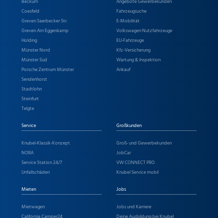
Beckum
Angebote Gewerbekunden
Coesfeld
Fahrzeugsuche
Greven Saerbecker Str.
E-Mobilität
Greven Am Eggenkamp
Volkswagen Nutzfahrzeuge
Holding
EU-Fahrzeuge
Münster Nord
Kfz-Versicherung
Münster Süd
Wartung & Inspektion
Porsche Zentrum Münster
Ankauf
Sendenhorst
Stadtlohn
Steinfurt
Telgte
Service
Großkunden
Knubel-Klassik-Konzept
Groß- und Gewerbekunden
NORA
JobCar
Service Station 24/7
VW CONNECT PRO
Unfallschäden
Knubel Service mobil
Mieten
Jobs
Mietwagen
Jobs und Karriere
California Camper24
Deine Ausbildung bei Knubel