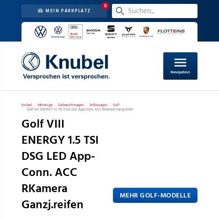
0
MEIN PARKPLATZ
menu
Navigation
Knubel
Fahrzeuge
Gebrauchtwagen
Volkswagen
Golf
Golf VIII ENERGY 1.5 TSI DSG LED App-Conn. ACC RKamera Ganzj.reifen
Golf VIII
ENERGY 1.5 TSI
DSG LED App-
Conn. ACC
RKamera
MEHR GOLF-MODELLE
Ganzj.reifen