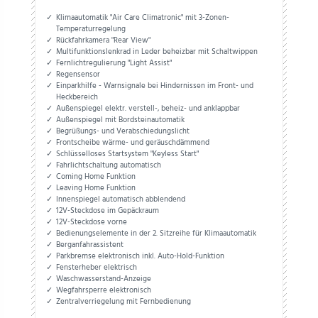
Klimaautomatik "Air Care Climatronic" mit 3-Zonen-
Temperaturregelung
Rückfahrkamera "Rear View"
Multifunktionslenkrad in Leder beheizbar mit Schaltwippen
Fernlichtregulierung "Light Assist"
Regensensor
Einparkhilfe - Warnsignale bei Hindernissen im Front- und
Heckbereich
Außenspiegel elektr. verstell-, beheiz- und anklappbar
Außenspiegel mit Bordsteinautomatik
Begrüßungs- und Verabschiedungslicht
Frontscheibe wärme- und geräuschdämmend
Schlüsselloses Startsystem "Keyless Start"
Fahrlichtschaltung automatisch
Coming Home Funktion
Leaving Home Funktion
Innenspiegel automatisch abblendend
12V-Steckdose im Gepäckraum
12V-Steckdose vorne
Bedienungselemente in der 2. Sitzreihe für Klimaautomatik
Berganfahrassistent
Parkbremse elektronisch inkl. Auto-Hold-Funktion
Fensterheber elektrisch
Waschwasserstand-Anzeige
Wegfahrsperre elektronisch
Zentralverriegelung mit Fernbedienung