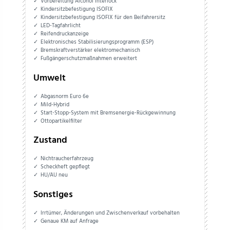
Vorbereitung Alcohol Interlock
Kindersitzbefestigung ISOFIX
Kindersitzbefestigung ISOFIX für den Beifahrersitz
LED-Tagfahrlicht
Reifendruckanzeige
Elektronisches Stabilisierungsprogramm (ESP)
Bremskraftverstärker elektromechanisch
Fußgängerschutzmaßnahmen erweitert
Umwelt
Abgasnorm Euro 6e
Mild-Hybrid
Start-Stopp-System mit Bremsenergie-Rückgewinnung
Ottopartikelfilter
Zustand
Nichtraucherfahrzeug
Scheckheft gepflegt
HU/AU neu
Sonstiges
Irrtümer, Änderungen und Zwischenverkauf vorbehalten
Genaue KM auf Anfrage