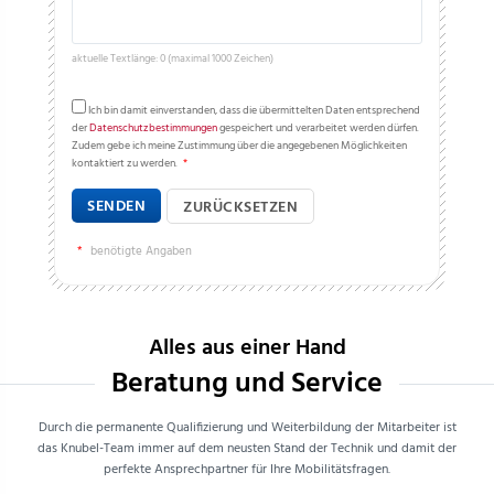
aktuelle Textlänge: 0 (maximal 1000 Zeichen)
Ich bin damit einverstanden, dass die übermittelten Daten entsprechend
der
Datenschutzbestimmungen
gespeichert und verarbeitet werden dürfen.
Zudem gebe ich meine Zustimmung über die angegebenen Möglichkeiten
kontaktiert zu werden.
*
SENDEN
ZURÜCKSETZEN
*
benötigte Angaben
Alles aus einer Hand
Beratung und Service
Durch die permanente Qualifizierung und Weiterbildung der Mitarbeiter ist
das Knubel-Team immer auf dem neusten Stand der Technik und damit der
perfekte Ansprechpartner für Ihre Mobilitätsfragen.