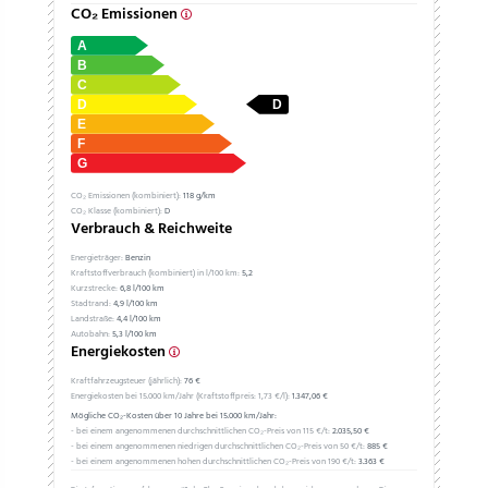
CO₂ Emissionen
CO₂ Emissionen (kombiniert):
118 g/km
CO₂ Klasse (kombiniert):
D
Verbrauch & Reichweite
Energieträger:
Benzin
Kraftstoffverbrauch (kombiniert) in l/100 km:
5,2
Kurzstrecke:
6,8 l/100 km
Stadtrand:
4,9 l/100 km
Landstraße:
4,4 l/100 km
Autobahn:
5,3 l/100 km
Energiekosten
Kraftfahrzeugsteuer (jährlich):
76 €
Energiekosten bei 15.000 km/Jahr (Kraftstoffpreis:
1,
73
€
/l):
1.347,06 €
Mögliche CO₂-Kosten über 10 Jahre bei 15.000 km/Jahr:
- bei einem angenommenen durchschnittlichen CO₂-Preis von 115 €/t:
2.035,50 €
- bei einem angenommenen niedrigen durchschnittlichen CO₂-Preis von 50 €/t:
885 €
- bei einem angenommenen hohen durchschnittlichen CO₂-Preis von 190 €/t:
3.363 €