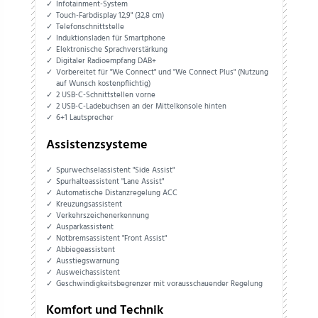
Infotainment-System
Touch-Farbdisplay 12,9" (32,8 cm)
Telefonschnittstelle
Induktionsladen für Smartphone
Elektronische Sprachverstärkung
Digitaler Radioempfang DAB+
Vorbereitet für "We Connect" und "We Connect Plus" (Nutzung
auf Wunsch kostenpflichtig)
2 USB-C-Schnittstellen vorne
2 USB-C-Ladebuchsen an der Mittelkonsole hinten
6+1 Lautsprecher
Assistenzsysteme
Spurwechselassistent "Side Assist"
Spurhalteassistent "Lane Assist"
Automatische Distanzregelung ACC
Kreuzungsassistent
Verkehrszeichenerkennung
Ausparkassistent
Notbremsassistent "Front Assist"
Abbiegeassistent
Ausstiegswarnung
Ausweichassistent
Geschwindigkeitsbegrenzer mit vorausschauender Regelung
Komfort und Technik