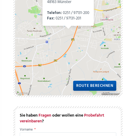
48163 Münster
Telefon:
0251 / 97131-200
Fax:
0251 / 97131-201
ROUTE BERECHNEN
Sie haben
Fragen
oder wollen eine
Probefahrt
vereinbaren
?
Vorname
*