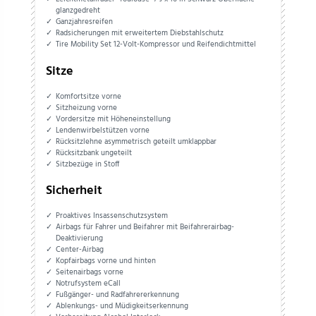
glanzgedreht
Ganzjahresreifen
Radsicherungen mit erweitertem Diebstahlschutz
Tire Mobility Set 12-Volt-Kompressor und Reifendichtmittel
Sitze
Komfortsitze vorne
Sitzheizung vorne
Vordersitze mit Höheneinstellung
Lendenwirbelstützen vorne
Rücksitzlehne asymmetrisch geteilt umklappbar
Rücksitzbank ungeteilt
Sitzbezüge in Stoff
Sicherheit
Proaktives Insassenschutzsystem
Airbags für Fahrer und Beifahrer mit Beifahrerairbag-
Deaktivierung
Center-Airbag
Kopfairbags vorne und hinten
Seitenairbags vorne
Notrufsystem eCall
Fußgänger- und Radfahrererkennung
Ablenkungs- und Müdigkeitserkennung