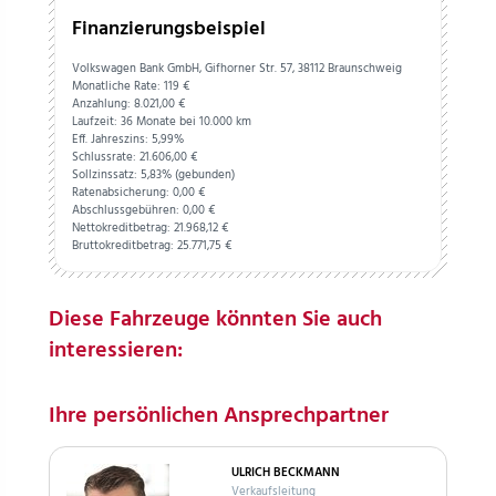
Finanzierungsbeispiel
Volkswagen Bank GmbH, Gifhorner Str. 57, 38112 Braunschweig
Monatliche Rate: 119 €
Anzahlung:
8.021,
00
€
Laufzeit: 36 Monate bei 10.000 km
Eff. Jahreszins: 5,99%
Schlussrate:
21.606,
00
€
Sollzinssatz: 5,83% (gebunden)
Ratenabsicherung:
0,
00
€
Abschlussgebühren:
0,
00
€
Nettokreditbetrag:
21.968,
12
€
Bruttokreditbetrag:
25.771,
75
€
Diese Fahrzeuge könnten Sie auch
interessieren:
Ihre persönlichen Ansprechpartner
ULRICH BECKMANN
Verkaufsleitung