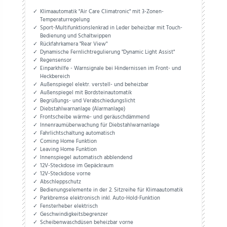
Klimaautomatik "Air Care Climatronic" mit 3-Zonen-
Temperaturregelung
Sport-Multifunktionslenkrad in Leder beheizbar mit Touch-
Bedienung und Schaltwippen
Rückfahrkamera "Rear View"
Dynamische Fernlichtregulierung "Dynamic Light Assist"
Regensensor
Einparkhilfe - Warnsignale bei Hindernissen im Front- und
Heckbereich
Außenspiegel elektr. verstell- und beheizbar
Außenspiegel mit Bordsteinautomatik
Begrüßungs- und Verabschiedungslicht
Diebstahlwarnanlage (Alarmanlage)
Frontscheibe wärme- und geräuschdämmend
Innenraumüberwachung für Diebstahlwarnanlage
Fahrlichtschaltung automatisch
Coming Home Funktion
Leaving Home Funktion
Innenspiegel automatisch abblendend
12V-Steckdose im Gepäckraum
12V-Steckdose vorne
Abschleppschutz
Bedienungselemente in der 2. Sitzreihe für Klimaautomatik
Parkbremse elektronisch inkl. Auto-Hold-Funktion
Fensterheber elektrisch
Geschwindigkeitsbegrenzer
Scheibenwaschdüsen beheizbar vorne