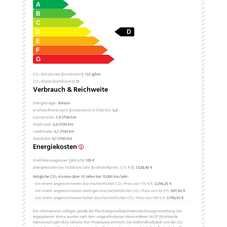
CO₂ Emissionen (kombiniert):
133 g/km
CO₂ Klasse (kombiniert):
D
Verbrauch & Reichweite
Energieträger:
Benzin
Kraftstoffverbrauch (kombiniert) in l/100 km:
5,9
Kurzstrecke:
7,6 l/100 km
Stadtrand:
5,6 l/100 km
Landstraße:
5,1 l/100 km
Autobahn:
6,1 l/100 km
Energiekosten
Kraftfahrzeugsteuer (jährlich):
109 €
Energiekosten bei 15.000 km/Jahr (Kraftstoffpreis:
1,
73
€
/l):
1.528,40 €
Mögliche CO₂-Kosten über 10 Jahre bei 15.000 km/Jahr:
- bei einem angenommenen durchschnittlichen CO₂-Preis von 115 €/t:
2.294,25 €
- bei einem angenommenen niedrigen durchschnittlichen CO₂-Preis von 50 €/t:
997,50 €
- bei einem angenommenen hohen durchschnittlichen CO₂-Preis von 190 €/t:
3.790,50 €
Die Informationen erfolgen gemäß der Pkw-Energieverbrauchskennzeichnungsverordnung. Die
angegebenen Werte wurden nach dem vorgeschriebenen Messverfahren WLTP (Worldwide
harmonised Light-duty vehicles Test Procedures) ermittelt. Der Kraftstoffverbrauch und der CO₂-