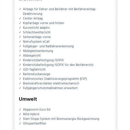
Airbags für Fahrer und Beifahrer mit Beifahrerairbag-
Deaktivierung
Center-Airbag
Kopfairbags vorne und hinten
Kurvenlicht adaptiv
Schlechtwetterlicht
Seitenairbags vorne
Notrufsystem eCall
Fußgänger- und Radfahrererkennung
Müdigkeitserkennung
Abbiegelicht
Kindersitzbefestigung ISOFIX
Kindersitzbefestigung ISOFIX für den Beifahrersitz
LED-Tagfahrlicht
Reifendruckanzeige
Elektronisches Stabilisierungsprogramm (ESP)
Bremskraftverstärker elektromechanisch
Fußgängerschutzmaßnahmen erweitert
Umwelt
Abgasnorm Euro 6d
Mild-Hybrid
Start-Stopp-System mit Bremsenergie-Rückgewinnung
Ottopartikelfilter