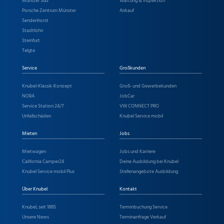
Münster Süd
Wartung & Inspektion
Porsche Zentrum Münster
Ankauf
Sendenhorst
Stadtlohn
Steinfurt
Telgte
Service
Großkunden
Knubel-Klassik-Konzept
Groß- und Gewerbekunden
NORA
JobCar
Service Station 24/7
VW CONNECT PRO
Unfallschäden
Knubel Service mobil
Mieten
Jobs
Mietwagen
Jobs und Karriere
California Camper24
Deine Ausbildung bei Knubel
Knubel Service mobil Plus
Stellenangebote Ausbildung
Über Knubel
Kontakt
Knubel, seit 1885
Terminbuchung Service
Unsere News
Terminanfrage Verkauf