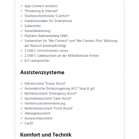
App-Connect wireless
"Streaming & Internet"
Telefonschnittstelle "Comfort"
Induktionsladen für Smartphone
Subwoofer
Sprachbedienung
Digitaler Radioempfang DAB+
Vorbereitet für "We Connect" und "We Connect Plus" (Nutzung
auf Wunsch kostenpflichtig)
2 USB-C-Schnittstellen vorne
2 USB-C-Ladebuchsen an der Mittelkonsole hinten
8+1 Lautsprecher
Assistenzsysteme
Fahrassistent "Travel Assist"
Automatische Distanzregelung ACC "stop & go"
Notfallassistent "Emergency Assist"
Spurhalteassistent "Lane Assist"
Verkehrszeichenerkennung
Notbremsassistent "Front Assist"
Abbiegeassistent
Ausweichassistent
Car2X
Komfort und Technik