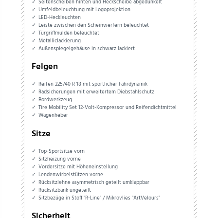
Seitenscheiben hinten und Heckscheibe abgedunkelt
Umfeldbeleuchtung mit Logoprojektion
LED-Heckleuchten
Leiste zwischen den Scheinwerfern beleuchtet
Türgriffmulden beleuchtet
Metalliclackierung
Außenspiegelgehäuse in schwarz lackiert
Felgen
Reifen 225/40 R 18 mit sportlicher Fahrdynamik
Radsicherungen mit erweitertem Diebstahlschutz
Bordwerkzeug
Tire Mobility Set 12-Volt-Kompressor und Reifendichtmittel
Wagenheber
Sitze
Top-Sportsitze vorn
Sitzheizung vorne
Vordersitze mit Höheneinstellung
Lendenwirbelstützen vorne
Rücksitzlehne asymmetrisch geteilt umklappbar
Rücksitzbank ungeteilt
Sitzbezüge in Stoff "R-Line" / Mikrovlies "ArtVelours"
Sicherheit