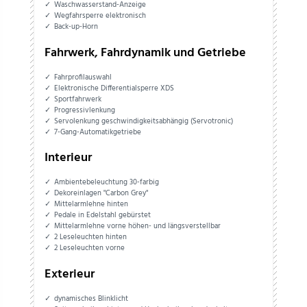
Waschwasserstand-Anzeige
Wegfahrsperre elektronisch
Back-up-Horn
Fahrwerk, Fahrdynamik und Getriebe
Fahrprofilauswahl
Elektronische Differentialsperre XDS
Sportfahrwerk
Progressivlenkung
Servolenkung geschwindigkeitsabhängig (Servotronic)
7-Gang-Automatikgetriebe
Interieur
Ambientebeleuchtung 30-farbig
Dekoreinlagen "Carbon Grey"
Mittelarmlehne hinten
Pedale in Edelstahl gebürstet
Mittelarmlehne vorne höhen- und längsverstellbar
2 Leseleuchten hinten
2 Leseleuchten vorne
Exterieur
dynamisches Blinklicht