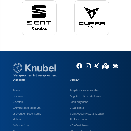
Standorte
Verkauf
Ahaus
Angebote Privatkunden
Beckum
Angebote Gewerbekunden
Coesfeld
Fahrzeugsuche
Greven Saerbecker Str.
E-Mobilität
Greven Am Eggenkamp
Volkswagen Nutzfahrzeuge
Holding
EU-Fahrzeuge
Münster Nord
Kfz-Versicherung