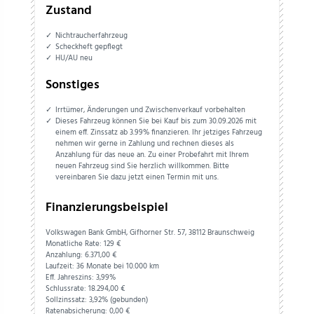
Zustand
Nichtraucherfahrzeug
Scheckheft gepflegt
HU/AU neu
Sonstiges
Irrtümer, Änderungen und Zwischenverkauf vorbehalten
Dieses Fahrzeug können Sie bei Kauf bis zum 30.09.2026 mit
einem eff. Zinssatz ab 3.99% finanzieren. Ihr jetziges Fahrzeug
nehmen wir gerne in Zahlung und rechnen dieses als
Anzahlung für das neue an. Zu einer Probefahrt mit Ihrem
neuen Fahrzeug sind Sie herzlich willkommen. Bitte
vereinbaren Sie dazu jetzt einen Termin mit uns.
Finanzierungsbeispiel
Volkswagen Bank GmbH, Gifhorner Str. 57, 38112 Braunschweig
Monatliche Rate: 129 €
Anzahlung:
6.371,
00
€
Laufzeit: 36 Monate bei 10.000 km
Eff. Jahreszins: 3,99%
Schlussrate:
18.294,
00
€
Sollzinssatz: 3,92% (gebunden)
Ratenabsicherung:
0,
00
€