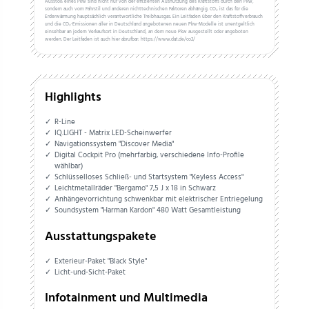
Ausstoß eines Pkw sind nicht nur von der effizienten Ausnutzung des Kraftstoffs durch den Pkw,
sondern auch vom Fahrstil und anderen nichttechnischen Faktoren abhängig. CO₂ ist das für die
Erderwärmung hauptsächlich verantwortliche Treibhausgas. Ein Leitfaden über den Kraftstoffverbrauch
und die CO₂-Emissionen aller in Deutschland angebotenen neuen Pkw-Modelle ist unentgeltlich
einsehbar an jedem Verkaufsort in Deutschland, an dem neue Pkw ausgestellt oder angeboten
werden. Der Leitfaden ist auch hier abrufbar: https://www.dat.de/co2/
Highlights
R-Line
IQ.LIGHT - Matrix LED-Scheinwerfer
Navigationssystem "Discover Media"
Digital Cockpit Pro (mehrfarbig, verschiedene Info-Profile
wählbar)
Schlüsselloses Schließ- und Startsystem "Keyless Access"
Leichtmetallräder "Bergamo" 7,5 J x 18 in Schwarz
Anhängevorrichtung schwenkbar mit elektrischer Entriegelung
Soundsystem "Harman Kardon" 480 Watt Gesamtleistung
Ausstattungspakete
Exterieur-Paket "Black Style"
Licht-und-Sicht-Paket
Infotainment und Multimedia