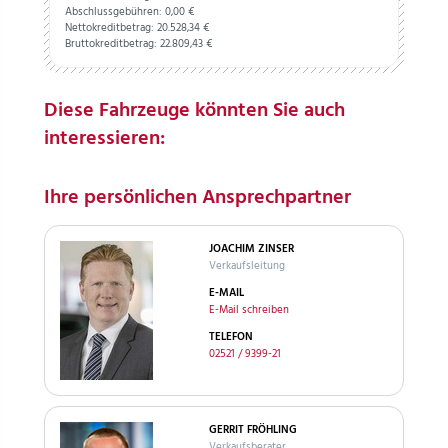
Abschlussgebühren:
0,
00
€
Nettokreditbetrag:
20.528,
34
€
Bruttokreditbetrag:
22.809,
43
€
Diese Fahrzeuge könnten Sie auch
interessieren:
Ihre persönlichen Ansprechpartner
JOACHIM ZINSER
Verkaufsleitung
E-MAIL
E-Mail schreiben
TELEFON
02521 / 9399-21
GERRIT FRÖHLING
Verkaufsberater