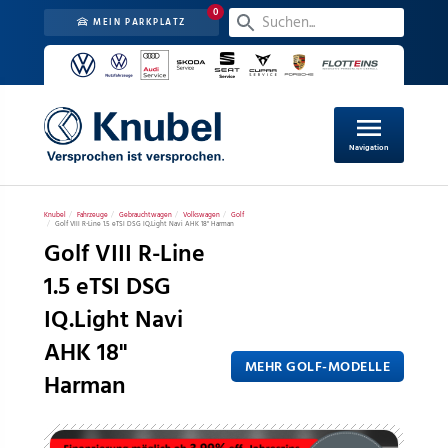
0
MEIN PARKPLATZ
menu
Navigation
Knubel
Fahrzeuge
Gebrauchtwagen
Volkswagen
Golf
Golf VIII R-Line 1.5 eTSI DSG IQ.Light Navi AHK 18" Harman
Golf VIII R-Line
1.5 eTSI DSG
IQ.Light Navi
AHK 18"
MEHR GOLF-MODELLE
Harman