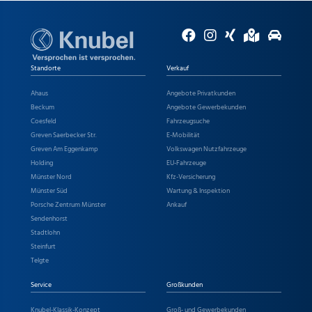
Standorte
Verkauf
Ahaus
Angebote Privatkunden
Beckum
Angebote Gewerbekunden
Coesfeld
Fahrzeugsuche
Greven Saerbecker Str.
E-Mobilität
Greven Am Eggenkamp
Volkswagen Nutzfahrzeuge
Holding
EU-Fahrzeuge
Münster Nord
Kfz-Versicherung
Münster Süd
Wartung & Inspektion
Porsche Zentrum Münster
Ankauf
Sendenhorst
Stadtlohn
Steinfurt
Telgte
Service
Großkunden
Knubel-Klassik-Konzept
Groß- und Gewerbekunden