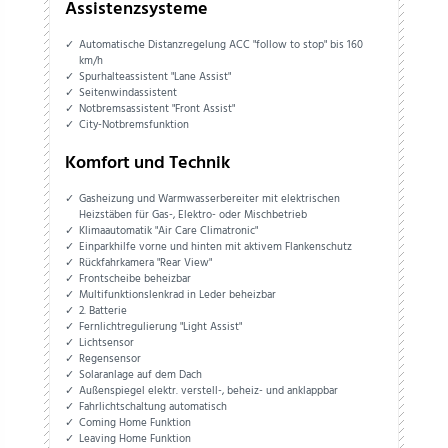
Assistenzsysteme
Automatische Distanzregelung ACC "follow to stop" bis 160
km/h
Spurhalteassistent "Lane Assist"
Seitenwindassistent
Notbremsassistent "Front Assist"
City-Notbremsfunktion
Komfort und Technik
Gasheizung und Warmwasserbereiter mit elektrischen
Heizstäben für Gas-, Elektro- oder Mischbetrieb
Klimaautomatik "Air Care Climatronic"
Einparkhilfe vorne und hinten mit aktivem Flankenschutz
Rückfahrkamera "Rear View"
Frontscheibe beheizbar
Multifunktionslenkrad in Leder beheizbar
2. Batterie
Fernlichtregulierung "Light Assist"
Lichtsensor
Regensensor
Solaranlage auf dem Dach
Außenspiegel elektr. verstell-, beheiz- und anklappbar
Fahrlichtschaltung automatisch
Coming Home Funktion
Leaving Home Funktion