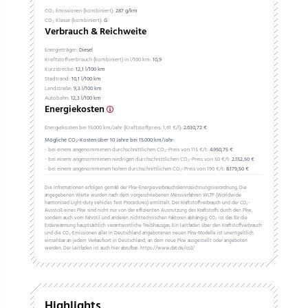
CO₂ Emissionen (kombiniert):
287 g/km
CO₂ Klasse (kombiniert):
G
Verbrauch & Reichweite
Energieträger:
Diesel
Kraftstoffverbrauch (kombiniert) in l/100 km:
10,9
Kurzstrecke:
12,1 l/100 km
Stadtrand:
10,1 l/100 km
Landstraße:
9,3 l/100 km
Autobahn:
12,3 l/100 km
Energiekosten
Energiekosten bei 15.000 km/Jahr (Kraftstoffpreis:
1,
61
€
/l):
2.630,72 €
Mögliche CO₂-Kosten über 10 Jahre bei 15.000 km/Jahr:
- bei einem angenommenen durchschnittlichen CO₂-Preis von 115 €/t:
4.950,75 €
- bei einem angenommenen niedrigen durchschnittlichen CO₂-Preis von 50 €/t:
2.152,50 €
- bei einem angenommenen hohen durchschnittlichen CO₂-Preis von 190 €/t:
8.179,50 €
Die Informationen erfolgen gemäß der Pkw-Energieverbrauchskennzeichnungsverordnung. Die
angegebenen Werte wurden nach dem vorgeschriebenen Messverfahren WLTP (Worldwide
harmonised Light-duty vehicles Test Procedures) ermittelt. Der Kraftstoffverbrauch und der CO₂-
Ausstoß eines Pkw sind nicht nur von der effizienten Ausnutzung des Kraftstoffs durch den Pkw,
sondern auch vom Fahrstil und anderen nichttechnischen Faktoren abhängig. CO₂ ist das für die
Erderwärmung hauptsächlich verantwortliche Treibhausgas. Ein Leitfaden über den Kraftstoffverbrauch
und die CO₂-Emissionen aller in Deutschland angebotenen neuen Pkw-Modelle ist unentgeltlich
einsehbar an jedem Verkaufsort in Deutschland, an dem neue Pkw ausgestellt oder angeboten
werden. Der Leitfaden ist auch hier abrufbar: https://www.dat.de/co2/
Highlights