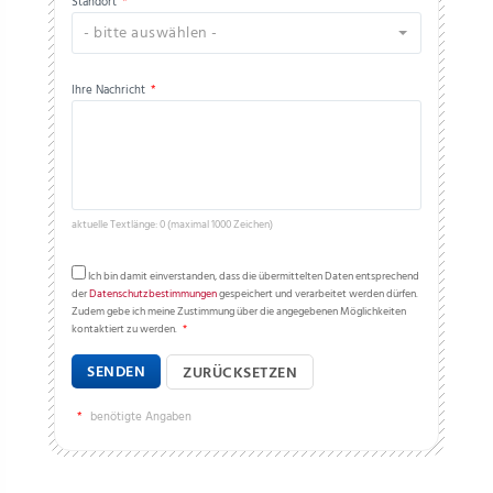
Standort
*
- bitte auswählen -
Ihre Nachricht
*
aktuelle Textlänge: 0 (maximal 1000 Zeichen)
Ich bin damit einverstanden, dass die übermittelten Daten entsprechend
der
Datenschutzbestimmungen
gespeichert und verarbeitet werden dürfen.
Zudem gebe ich meine Zustimmung über die angegebenen Möglichkeiten
kontaktiert zu werden.
*
SENDEN
ZURÜCKSETZEN
*
benötigte Angaben