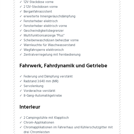
12V-Steckdose vorne
2 12V-Steckdosen vorne
Berganfahrassistent
erweiterte Innengeräuschdämpfung
Fensterheber elektrisch
Fensterheber elektrisch vorne
Geschwindigkeitsbegrenzer
Multifunktionsanzeige "Plus"
Scheibenwaschdüsen beheizbar vorne
Warnleuchte für Waschwasserstand
Wegfahrsperre elektronisch
Zentralverriegelung mit Fernbedienung
Fahrwerk, Fahrdynamik und Getriebe
Federung und Dämpfung verstärkt
Radstand 3.640 mm (MR)
Servolenkung
Vorderachse verstärkt
8-Gang-Automatikgetriebe
Interieur
2 Campingstühle mit Klapptisch
Chrom-Applikationen
Chromapplikationen im Fahrerhaus und Kühlerschutzgitter mit
drei Chromleisten