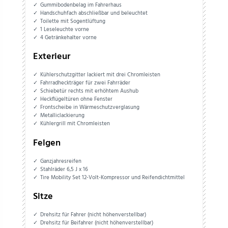
Gummibodenbelag im Fahrerhaus
Handschuhfach abschließbar und beleuchtet
Toilette mit Sogentlüftung
1 Leseleuchte vorne
4 Getränkehalter vorne
Exterieur
Kühlerschutzgitter lackiert mit drei Chromleisten
Fahrradheckträger für zwei Fahrräder
Schiebetür rechts mit erhöhtem Aushub
Heckflügeltüren ohne Fenster
Frontscheibe in Wärmeschutzverglasung
Metalliclackierung
Kühlergrill mit Chromleisten
Felgen
Ganzjahresreifen
Stahlräder 6,5 J x 16
Tire Mobility Set 12-Volt-Kompressor und Reifendichtmittel
Sitze
Drehsitz für Fahrer (nicht höhenverstellbar)
Drehsitz für Beifahrer (nicht höhenverstellbar)