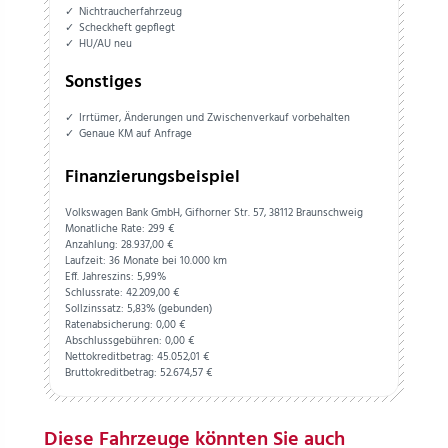
Nichtraucherfahrzeug
Scheckheft gepflegt
HU/AU neu
Sonstiges
Irrtümer, Änderungen und Zwischenverkauf vorbehalten
Genaue KM auf Anfrage
Finanzierungsbeispiel
Volkswagen Bank GmbH, Gifhorner Str. 57, 38112 Braunschweig
Monatliche Rate: 299 €
Anzahlung:
28.937,
00
€
Laufzeit: 36 Monate bei 10.000 km
Eff. Jahreszins: 5,99%
Schlussrate:
42.209,
00
€
Sollzinssatz: 5,83% (gebunden)
Ratenabsicherung:
0,
00
€
Abschlussgebühren:
0,
00
€
Nettokreditbetrag:
45.052,
01
€
Bruttokreditbetrag:
52.674,
57
€
Diese Fahrzeuge könnten Sie auch