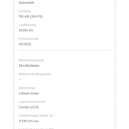
Automatik
Leistung
150 kW (204 PS)
Laufleistung
24.392 km
Erstzulassung
05/2022
Batteriekapazität
58 kWh/Netto
Batterie-Restkapazität
--
Batterietyp
Lithium-Ionen
Ladestromstecker
Combo (CCS)
Ladeleistung/-dauer AC
11 kW
(375 min)