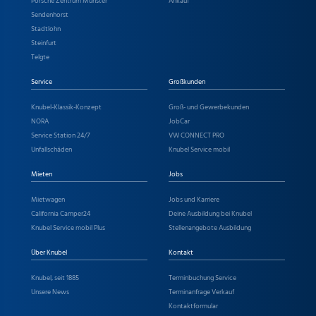
Porsche Zentrum Münster
Ankauf
Sendenhorst
Stadtlohn
Steinfurt
Telgte
Service
Großkunden
Knubel-Klassik-Konzept
Groß- und Gewerbekunden
NORA
JobCar
Service Station 24/7
VW CONNECT PRO
Unfallschäden
Knubel Service mobil
Mieten
Jobs
Mietwagen
Jobs und Karriere
California Camper24
Deine Ausbildung bei Knubel
Knubel Service mobil Plus
Stellenangebote Ausbildung
Über Knubel
Kontakt
Knubel, seit 1885
Terminbuchung Service
Unsere News
Terminanfrage Verkauf
Kontaktformular