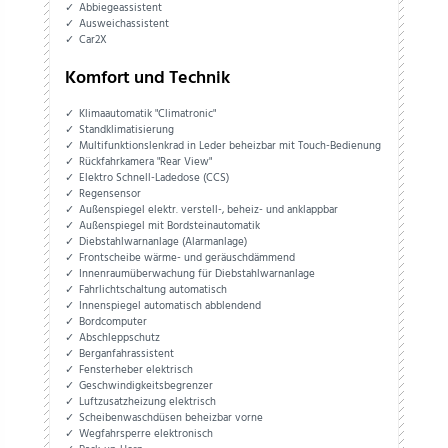
Abbiegeassistent
Ausweichassistent
Car2X
Komfort und Technik
Klimaautomatik "Climatronic"
Standklimatisierung
Multifunktionslenkrad in Leder beheizbar mit Touch-Bedienung
Rückfahrkamera "Rear View"
Elektro Schnell-Ladedose (CCS)
Regensensor
Außenspiegel elektr. verstell-, beheiz- und anklappbar
Außenspiegel mit Bordsteinautomatik
Diebstahlwarnanlage (Alarmanlage)
Frontscheibe wärme- und geräuschdämmend
Innenraumüberwachung für Diebstahlwarnanlage
Fahrlichtschaltung automatisch
Innenspiegel automatisch abblendend
Bordcomputer
Abschleppschutz
Berganfahrassistent
Fensterheber elektrisch
Geschwindigkeitsbegrenzer
Luftzusatzheizung elektrisch
Scheibenwaschdüsen beheizbar vorne
Wegfahrsperre elektronisch