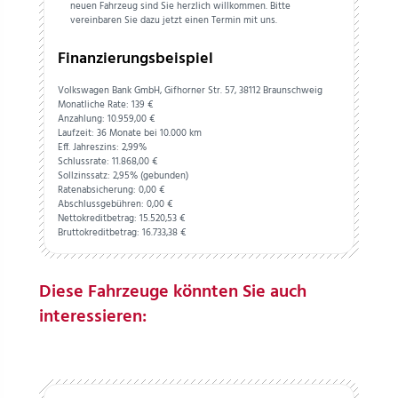
neuen Fahrzeug sind Sie herzlich willkommen. Bitte
vereinbaren Sie dazu jetzt einen Termin mit uns.
Finanzierungsbeispiel
Volkswagen Bank GmbH, Gifhorner Str. 57, 38112 Braunschweig
Monatliche Rate: 139 €
Anzahlung:
10.959,
00
€
Laufzeit: 36 Monate bei 10.000 km
Eff. Jahreszins: 2,99%
Schlussrate:
11.868,
00
€
Sollzinssatz: 2,95% (gebunden)
Ratenabsicherung:
0,
00
€
Abschlussgebühren:
0,
00
€
Nettokreditbetrag:
15.520,
53
€
Bruttokreditbetrag:
16.733,
38
€
Diese Fahrzeuge könnten Sie auch
interessieren: