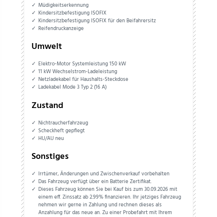
Müdigkeitserkennung
Kindersitzbefestigung ISOFIX
Kindersitzbefestigung ISOFIX für den Beifahrersitz
Reifendruckanzeige
Umwelt
Elektro-Motor Systemleistung 150 kW
11 kW Wechselstrom-Ladeleistung
Netzladekabel für Haushalts-Steckdose
Ladekabel Mode 3 Typ 2 (16 A)
Zustand
Nichtraucherfahrzeug
Scheckheft gepflegt
HU/AU neu
Sonstiges
Irrtümer, Änderungen und Zwischenverkauf vorbehalten
Das Fahrzeug verfügt über ein Batterie Zertifikat.
Dieses Fahrzeug können Sie bei Kauf bis zum 30.09.2026 mit
einem eff. Zinssatz ab 2.99% finanzieren. Ihr jetziges Fahrzeug
nehmen wir gerne in Zahlung und rechnen dieses als
Anzahlung für das neue an. Zu einer Probefahrt mit Ihrem