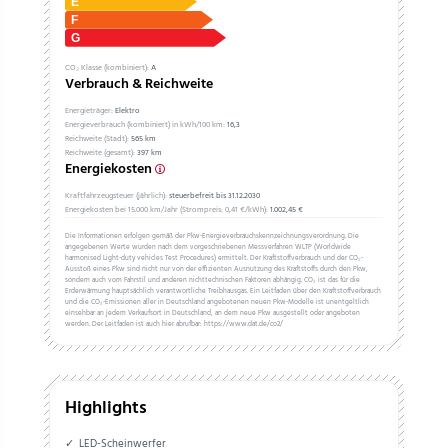
CO₂ Klasse (kombiniert):
A
Verbrauch & Reichweite
Energieträger:
Elektro
Energieverbrauch (kombiniert) in kWh/100 km:
16,3
Reichweite (Stadt):
565 km
Reichweite (gesamt):
397 km
Energiekosten
Kraftfahrzeugsteuer (jährlich):
steuerbefreit bis 31.12.2030
Energiekosten bei 15.000 km/Jahr (Strompreis:
0,
41
€
/kWh):
1.002,45 €
Die Informationen erfolgen gemäß der Pkw-Energieverbrauchskennzeichnungsverordnung. Die
angegebenen Werte wurden nach dem vorgeschriebenen Messverfahren WLTP (Worldwide
harmonised Light-duty vehicles Test Procedures) ermittelt. Der Kraftstoffverbrauch und der CO₂-
Ausstoß eines Pkw sind nicht nur von der effizienten Ausnutzung des Kraftstoffs durch den Pkw,
sondern auch vom Fahrstil und anderen nichttechnischen Faktoren abhängig. CO₂ ist das für die
Erderwärmung hauptsächlich verantwortliche Treibhausgas. Ein Leitfaden über den Kraftstoffverbrauch
und die CO₂-Emissionen aller in Deutschland angebotenen neuen Pkw-Modelle ist unentgeltlich
einsehbar an jedem Verkaufsort in Deutschland, an dem neue Pkw ausgestellt oder angeboten
werden. Der Leitfaden ist auch hier abrufbar: https://www.dat.de/co2/
Highlights
LED-Scheinwerfer