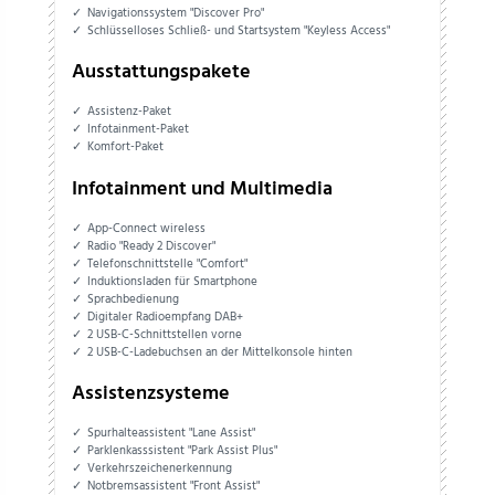
Navigationssystem "Discover Pro"
Schlüsselloses Schließ- und Startsystem "Keyless Access"
Ausstattungspakete
Assistenz-Paket
Infotainment-Paket
Komfort-Paket
Infotainment und Multimedia
App-Connect wireless
Radio "Ready 2 Discover"
Telefonschnittstelle "Comfort"
Induktionsladen für Smartphone
Sprachbedienung
Digitaler Radioempfang DAB+
2 USB-C-Schnittstellen vorne
2 USB-C-Ladebuchsen an der Mittelkonsole hinten
Assistenzsysteme
Spurhalteassistent "Lane Assist"
Parklenkasssistent "Park Assist Plus"
Verkehrszeichenerkennung
Notbremsassistent "Front Assist"