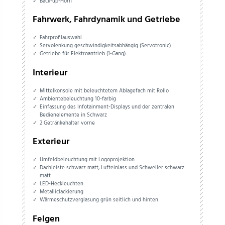
Back-up-Horn
Fahrwerk, Fahrdynamik und Getriebe
Fahrprofilauswahl
Servolenkung geschwindigkeitsabhängig (Servotronic)
Getriebe für Elektroantrieb (1-Gang)
Interieur
Mittelkonsole mit beleuchtetem Ablagefach mit Rollo
Ambientebeleuchtung 10-farbig
Einfassung des Infotainment-Displays und der zentralen
Bedienelemente in Schwarz
2 Getränkehalter vorne
Exterieur
Umfeldbeleuchtung mit Logoprojektion
Dachleiste schwarz matt, Lufteinlass und Schweller schwarz
matt
LED-Heckleuchten
Metalliclackierung
Wärmeschutzverglasung grün seitlich und hinten
Felgen