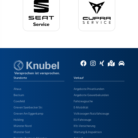
Standorte
Verkauf
Ahaus
Angebote Privatkunden
Beckum
Angebote Gewerbekunden
Coesfeld
Fahrzeugsuche
Greven Saerbecker Str.
E-Mobilität
Greven Am Eggenkamp
Volkswagen Nutzfahrzeuge
Holding
EU-Fahrzeuge
Münster Nord
Kfz-Versicherung
Münster Süd
Wartung & Inspektion