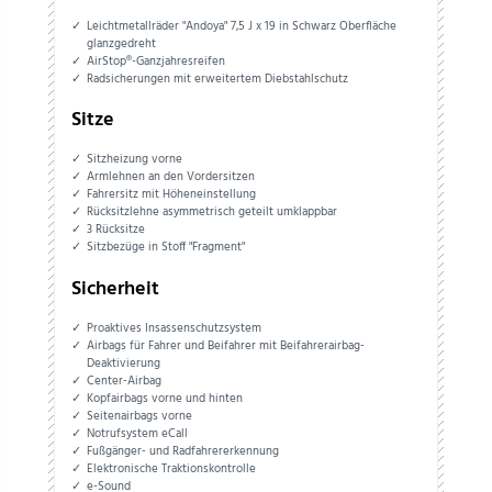
Leichtmetallräder "Andoya" 7,5 J x 19 in Schwarz Oberfläche
glanzgedreht
AirStop®-Ganzjahresreifen
Radsicherungen mit erweitertem Diebstahlschutz
Sitze
Sitzheizung vorne
Armlehnen an den Vordersitzen
Fahrersitz mit Höheneinstellung
Rücksitzlehne asymmetrisch geteilt umklappbar
3 Rücksitze
Sitzbezüge in Stoff "Fragment"
Sicherheit
Proaktives Insassenschutzsystem
Airbags für Fahrer und Beifahrer mit Beifahrerairbag-
Deaktivierung
Center-Airbag
Kopfairbags vorne und hinten
Seitenairbags vorne
Notrufsystem eCall
Fußgänger- und Radfahrererkennung
Elektronische Traktionskontrolle
e-Sound