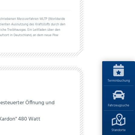
schriebenen Messverfahren WLTP (Worldwide
izienten Ausnutzung des Kraftstoffs durch den
iche Treibhausgas. Ein Leitfaden über den
aufsort in Deutschland, an dem neue Pkw
Terminbuchung
gesteuerter Öffnung und
Fahrzeugsuche
Kardon" 480 Watt
Standorte