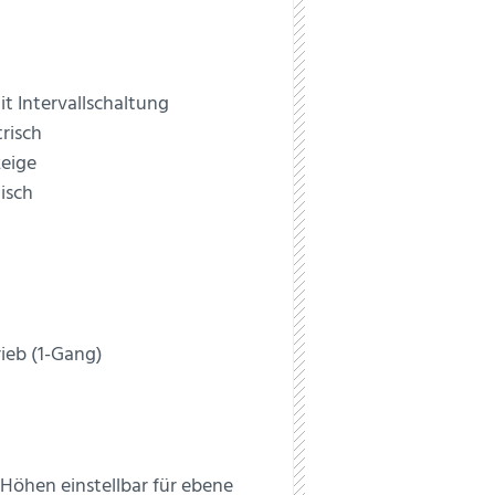
t Intervallschaltung
risch
eige
isch
rieb (1-Gang)
öhen einstellbar für ebene