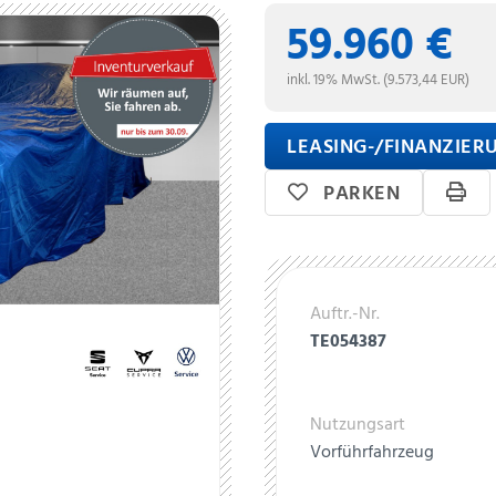
59.960 €
inkl. 19% MwSt. (9.573,44 EUR)
LEASING-/FINANZIE
PARKEN
Auftr.-Nr.
TE054387
Nutzungsart
Vorführfahrzeug