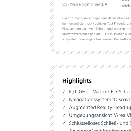
CO₂ Klasse (kombiniert):
A
Reich
Die Informationen erfolgen gemäß der Pkw-En
harmonised Light-duty vehicles Test Procedures) 
Pkw, sondern auch vom Fahrstil und anderen nich
Kraftstoffverbrauch und die CO₂-Emissionen all
ausgestellt oder angeboten werden. Der Leitfade
Highlights
IQ.LIGHT - Matrix LED-Sche
Navigationssystem "Discove
Augmented Reality Head-up
Umgebungsansicht "Area V
Schlüsselloses Schließ- und