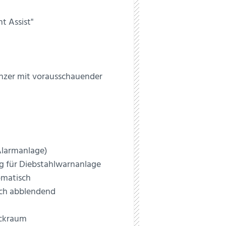
t Assist"
nzer mit vorausschauender
Alarmanlage)
 für Diebstahlwarnanlage
omatisch
sch abblendend
äckraum