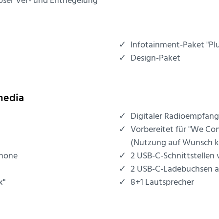
ser Ver- und Entriegelung
Infotainment-Paket "Plu
Design-Paket
media
Digitaler Radioempfan
Vorbereitet für "We Co
(Nutzung auf Wunsch ko
phone
2 USB-C-Schnittstellen 
2 USB-C-Ladebuchsen an
x"
8+1 Lautsprecher