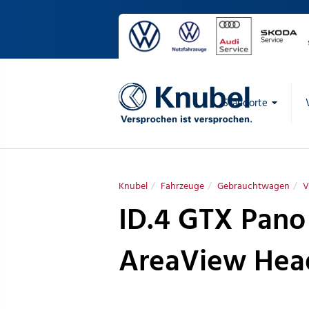
Standorte
Knubel
Fahrzeuge
Gebrauchtwagen
V
ID.4 GTX Pan
AreaView He