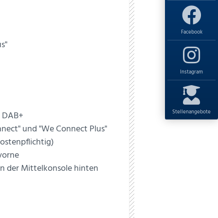
Facebook
s"
Instagram
Stellenangebote
g DAB+
nnect" und "We Connect Plus"
stenpflichtig)
vorne
 der Mittelkonsole hinten