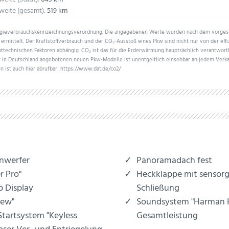
weite (gesamt):
519 km
ergieverbrauchskennzeichnungsverordnung. Die angegebenen Werte wurden nach dem vorge
ermittelt. Der Kraftstoffverbrauch und der CO₂-Ausstoß eines Pkw sind nicht nur von der eff
ttechnischen Faktoren abhängig. CO₂ ist das für die Erderwärmung hauptsächlich verantwortl
er in Deutschland angebotenen neuen Pkw-Modelle ist unentgeltlich einsehbar an jedem Verk
n ist auch hier abrufbar: https://www.dat.de/co2/
inwerfer
Panoramadach fest
r Pro"
Heckklappe mit sensor
 Display
Schließung
iew"
Soundsystem "Harman 
 Startsystem "Keyless
Gesamtleistung