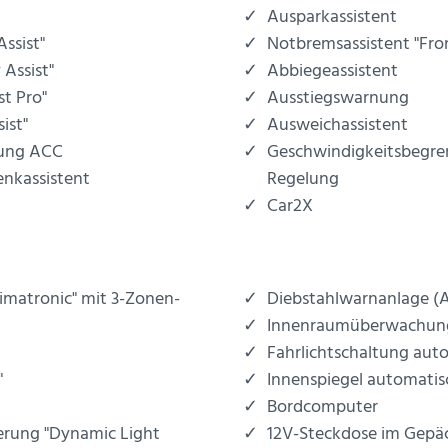
Ausparkassistent
Assist"
Notbremsassistent "Fron
 Assist"
Abbiegeassistent
st Pro"
Ausstiegswarnung
ist"
Ausweichassistent
lung ACC
Geschwindigkeitsbegre
enkassistent
Regelung
Car2X
limatronic" mit 3-Zonen-
Diebstahlwarnanlage (
Innenraumüberwachung
Fahrlichtschaltung aut
"
Innenspiegel automati
Bordcomputer
erung "Dynamic Light
12V-Steckdose im Gep