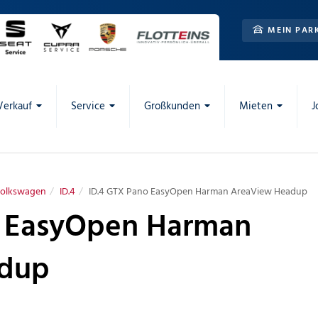
MEIN PAR
Verkauf
Service
Großkunden
Mieten
J
olkswagen
ID.4
ID.4 GTX Pano EasyOpen Harman AreaView Headup
o EasyOpen Harman
adup