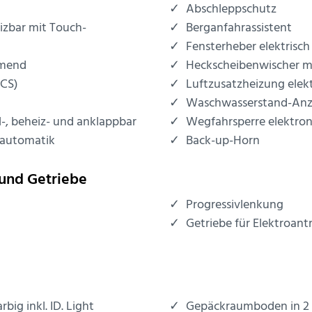
Abschleppschutz
izbar mit Touch-
Berganfahrassistent
Fensterheber elektrisch
mmend
Heckscheibenwischer mi
CCS)
Luftzusatzheizung elekt
Waschwasserstand-Anz
l-, beheiz- und anklappbar
Wegfahrsperre elektron
nautomatik
Back-up-Horn
und Getriebe
Progressivlenkung
Getriebe für Elektroant
ig inkl. ID. Light
Gepäckraumboden in 2 H