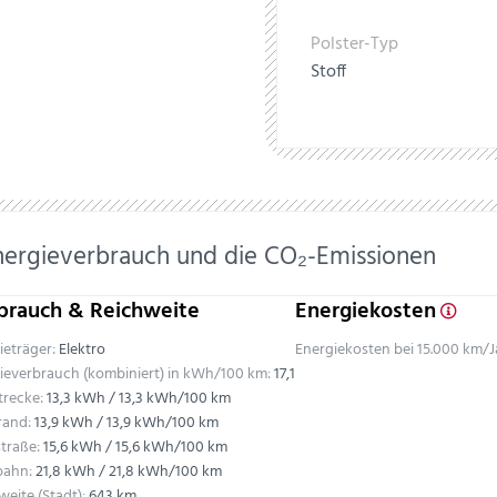
Polster-Typ
Stoff
nergieverbrauch und die CO₂-Emissionen
brauch & Reichweite
Energiekosten
ieträger:
Elektro
Energiekosten bei 15.000 km/J
ieverbrauch (kombiniert) in kWh/100 km:
17,1
trecke:
13,3 kWh / 13,3 kWh/100 km
rand:
13,9 kWh / 13,9 kWh/100 km
traße:
15,6 kWh / 15,6 kWh/100 km
bahn:
21,8 kWh / 21,8 kWh/100 km
weite (Stadt):
643 km