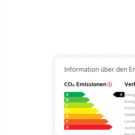
Information über den E
CO₂ Emissionen
Ver
Energ
Energ
Kurzs
Stadt
Lands
Auto
Reich