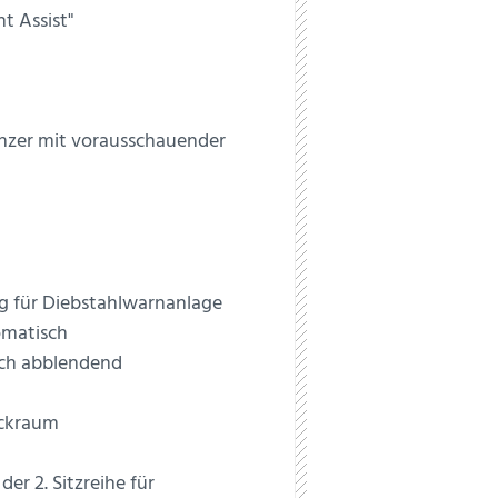
t Assist"
nzer mit vorausschauender
 für Diebstahlwarnanlage
omatisch
sch abblendend
äckraum
er 2. Sitzreihe für