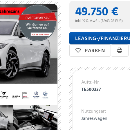
49.750 €
inkl. 19% MwSt. (7.943,28 EUR)
LEASING-/FINANZIE
PARKEN
Auftr.-Nr.
TE500337
Nutzungsart
Jahreswagen