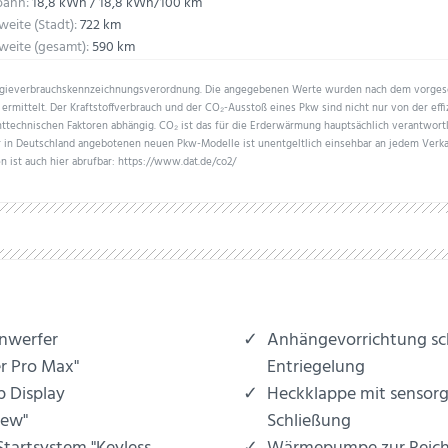
bahn:
18,8 kWh / 18,8 kWh/100 km
weite (Stadt):
722 km
weite (gesamt):
590 km
ergieverbrauchskennzeichnungsverordnung. Die angegebenen Werte wurden nach dem vorge
ermittelt. Der Kraftstoffverbrauch und der CO₂-Ausstoß eines Pkw sind nicht nur von der eff
ttechnischen Faktoren abhängig. CO₂ ist das für die Erderwärmung hauptsächlich verantwortl
er in Deutschland angebotenen neuen Pkw-Modelle ist unentgeltlich einsehbar an jedem Verk
n ist auch hier abrufbar: https://www.dat.de/co2/
inwerfer
Anhängevorrichtung sch
r Pro Max"
Entriegelung
 Display
Heckklappe mit sensor
iew"
Schließung