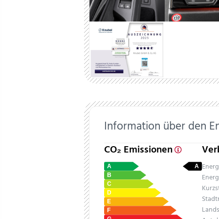
Information über den E
CO₂ Emissionen
Ver
Energ
Energ
Kurzs
Stadt
Lands