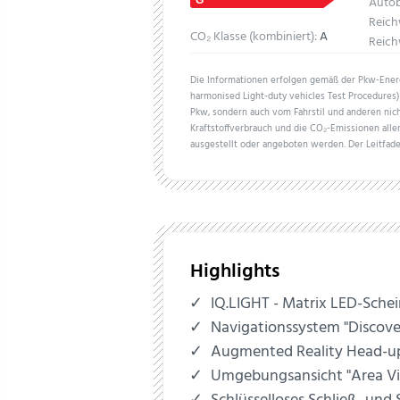
Auto
Reich
CO₂ Klasse (kombiniert):
A
Reich
Die Informationen erfolgen gemäß der Pkw-En
harmonised Light-duty vehicles Test Procedures) 
Pkw, sondern auch vom Fahrstil und anderen nich
Kraftstoffverbrauch und die CO₂-Emissionen all
ausgestellt oder angeboten werden. Der Leitfade
Highlights
IQ.LIGHT - Matrix LED-Sche
Navigationssystem "Discove
Augmented Reality Head-up
Umgebungsansicht "Area V