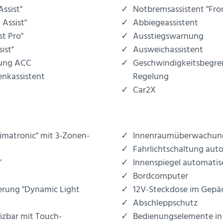
Assist"
Notbremsassistent "Fron
 Assist"
Abbiegeassistent
st Pro"
Ausstiegswarnung
ist"
Ausweichassistent
lung ACC
Geschwindigkeitsbegre
enkassistent
Regelung
Car2X
limatronic" mit 3-Zonen-
Innenraumüberwachung
Fahrlichtschaltung aut
"
Innenspiegel automati
Bordcomputer
erung "Dynamic Light
12V-Steckdose im Gep
Abschleppschutz
izbar mit Touch-
Bedienungselemente in d