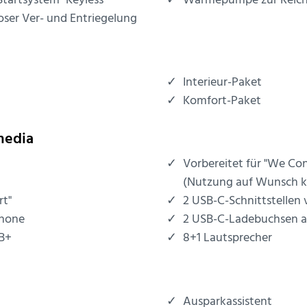
 Startsystem "Keyless
Wärmepumpe zur Reich
ser Ver- und Entriegelung
Interieur-Paket
Komfort-Paket
media
Vorbereitet für "We Co
(Nutzung auf Wunsch ko
rt"
2 USB-C-Schnittstellen 
phone
2 USB-C-Ladebuchsen an
AB+
8+1 Lautsprecher
Ausparkassistent