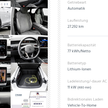
Getriebeart
Automatik
Laufleistung
27.292 km
Batteriekapazität
77 kWh/Netto
Batterietyp
Lithium-Ionen
Ladeleistung/-dauer AC
11 kW
(480 min)
Bidirektionales Laden
Vehicle-To-Home