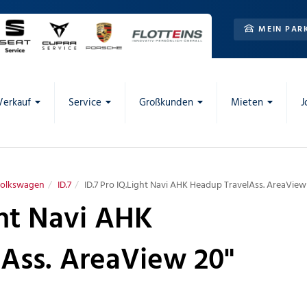
MEIN PAR
Verkauf
Service
Großkunden
Mieten
J
olkswagen
ID.7
ID.7 Pro IQ.Light Navi AHK Headup TravelAss. AreaView
ght Navi AHK
Ass. AreaView 20"