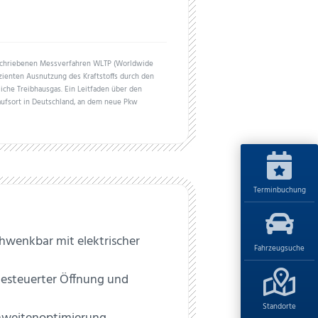
schriebenen Messverfahren WLTP (Worldwide
izienten Ausnutzung des Kraftstoffs durch den
iche Treibhausgas. Ein Leitfaden über den
aufsort in Deutschland, an dem neue Pkw
Terminbuchung
wenkbar mit elektrischer
Fahrzeugsuche
gesteuerter Öffnung und
Standorte