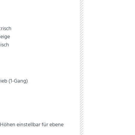
risch
eige
isch
rieb (1-Gang)
öhen einstellbar für ebene