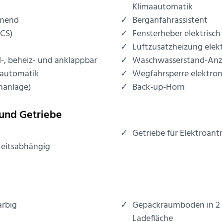
Klimaautomatik
mmend
Berganfahrassistent
CCS)
Fensterheber elektrisch
Luftzusatzheizung elekt
l-, beheiz- und anklappbar
Waschwasserstand-Anz
nautomatik
Wegfahrsperre elektron
manlage)
Back-up-Horn
und Getriebe
Getriebe für Elektroant
eitsabhängig
arbig
Gepäckraumboden in 2 H
Ladefläche