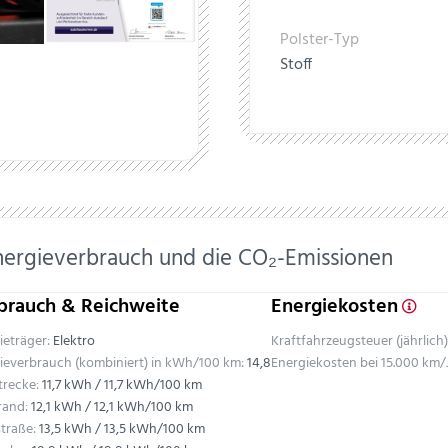
Polster-Typ
Stoff
nergieverbrauch und die CO₂-Emissionen
brauch & Reichweite
Energiekosten
ieträger:
Elektro
Kraftfahrzeugsteuer (jährlich)
ieverbrauch (kombiniert) in kWh/100 km:
14,8
Energiekosten bei 15.000 km/
trecke:
11,7 kWh / 11,7 kWh/100 km
rand:
12,1 kWh / 12,1 kWh/100 km
traße:
13,5 kWh / 13,5 kWh/100 km