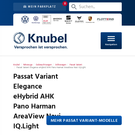
0
MEIN PARKPLATZ
menu
Navigation
Knubel
Fahrzeuge
Gebrauchtwagen
Volkswagen
Passat Variant
Passat Variant Elegance eHybrid AHK Pano Harman AreaView Navi IQ.Light
Passat Variant
Elegance
eHybrid AHK
Pano Harman
AreaView Navi
MEHR PASSAT VARIANT-MODELLE
IQ.Light