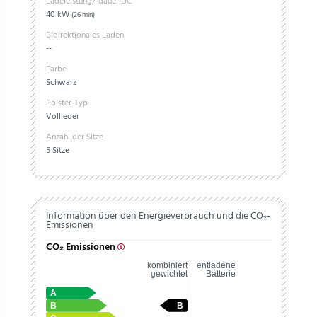
Ladeleistung/-dauer DC
40 kW
(26 min)
Bidirektionales Laden
--
Farbe
Schwarz
Polster-Typ
Vollleder
Anzahl der Sitze
5 Sitze
Information über den Energieverbrauch und die CO₂-
Emissionen
CO₂ Emissionen
kombiniert
entladene
gewichtet
Batterie