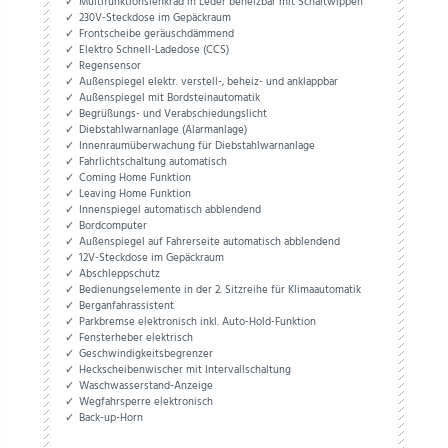
Multifunktionslenkrad in Leder beheizbar mit Schaltwippen
230V-Steckdose im Gepäckraum
Frontscheibe geräuschdämmend
Elektro Schnell-Ladedose (CCS)
Regensensor
Außenspiegel elektr. verstell-, beheiz- und anklappbar
Außenspiegel mit Bordsteinautomatik
Begrüßungs- und Verabschiedungslicht
Diebstahlwarnanlage (Alarmanlage)
Innenraumüberwachung für Diebstahlwarnanlage
Fahrlichtschaltung automatisch
Coming Home Funktion
Leaving Home Funktion
Innenspiegel automatisch abblendend
Bordcomputer
Außenspiegel auf Fahrerseite automatisch abblendend
12V-Steckdose im Gepäckraum
Abschleppschutz
Bedienungselemente in der 2. Sitzreihe für Klimaautomatik
Berganfahrassistent
Parkbremse elektronisch inkl. Auto-Hold-Funktion
Fensterheber elektrisch
Geschwindigkeitsbegrenzer
Heckscheibenwischer mit Intervallschaltung
Waschwasserstand-Anzeige
Wegfahrsperre elektronisch
Back-up-Horn