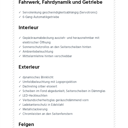
Fahrwerk, Fahrdynamik und Getriebe
Servolenkung geschwindigkeitsabhängig (Servotronic)
6-Gang-Automatikgetriebe
Interieur
Gepäckraumabdeckung auszieh- und herausnehmbar mit
elektrischer Öffnung
Sonnenschutzrollos an den Seitenscheiben hinten
Ambientebeleuchtung
Mittelarmlehne hinten verschiebbar
Exterieur
dynamisches Blinklicht
Umfeldbeleuchtung mit Logoprojektion
Dachreling silber eloxiert
Scheiben im Fond abgedunkelt, Seitenscheiben in Dämmglas
LED-Heckleuchten
Verbundsicherheitsglas geräuschdämmend vorn
Ladekantenschutz in Edelstahl
Metalliclackierung
Chromleisten an den Seitenfenstern
Felgen