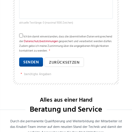
aktuelle Textlänge: 0 (maximal 1000 Zeichen)
Ich bin damit einverstanden, dass die übermittelten Daten entsprechend
der
Datenschutzbestimmungen
gespeichert und verarbeitet werden dürfen.
Zudem gebe ich meine Zustimmung über die angegebenen Möglichkeiten
kontaktiert zu werden.
*
SENDEN
ZURÜCKSETZEN
*
benötigte Angaben
Alles aus einer Hand
Beratung und Service
Durch die permanente Qualifizierung und Weiterbildung der Mitarbeiter ist
das Knubel-Team immer auf dem neusten Stand der Technik und damit der