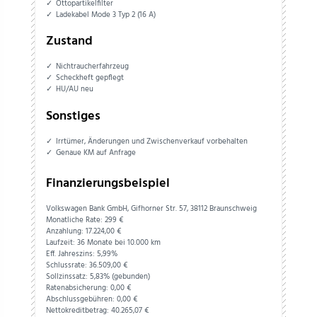
Ottopartikelfilter
Ladekabel Mode 3 Typ 2 (16 A)
Zustand
Nichtraucherfahrzeug
Scheckheft gepflegt
HU/AU neu
Sonstiges
Irrtümer, Änderungen und Zwischenverkauf vorbehalten
Genaue KM auf Anfrage
Finanzierungsbeispiel
Volkswagen Bank GmbH, Gifhorner Str. 57, 38112 Braunschweig
Monatliche Rate: 299 €
Anzahlung:
17.224,
00
€
Laufzeit: 36 Monate bei 10.000 km
Eff. Jahreszins: 5,99%
Schlussrate:
36.509,
00
€
Sollzinssatz: 5,83% (gebunden)
Ratenabsicherung:
0,
00
€
Abschlussgebühren:
0,
00
€
Nettokreditbetrag:
40.265,
07
€