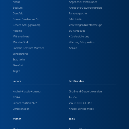
Ahaus
Angebote Privatkunden
Beckum
Angebote Gewerbekunden
Coesfeld
Fahrzeugsuche
Greven Saerbecker Str.
E-Mobilität
Greven Am Eggenkamp
Volkswagen Nutzfahrzeuge
Holding
EU-Fahrzeuge
Münster Nord
Kfz-Versicherung
Münster Süd
Wartung & Inspektion
Porsche Zentrum Münster
Ankauf
Sendenhorst
Stadtlohn
Steinfurt
Telgte
Service
Großkunden
Knubel-Klassik-Konzept
Groß- und Gewerbekunden
NORA
JobCar
Service Station 24/7
VW CONNECT PRO
Unfallschäden
Knubel Service mobil
Mieten
Jobs