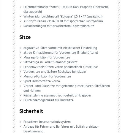
Leichtmetallräder "York" 8 J x 18 in Dark Graphite Oberfläche
glanzgedreht
Winterräder Leichtmetall "Bologna" 7,5 J x 17 (zusätzlich)
AirStop®-Reifen 235/45 R 18 mit sportlicher Fahrdynamik
Radsicherungen mit erweitertem Diebstahlschutz
Sitze
ergoActive-Sitze vorne mit elektrischer Einstellung
aktive Klimatisierung für Vordersitze (Sitzbelüftung)
Massagefunktion für Vordersitze
Sitzbezüge in Leder "Varenna" gelocht
Lendenwirbelstützen vorne pneumatisch einstellbar
Vordersitze und äußere Rücksitze beheizbar
Memory-Funktion für Vordersitze
Sport-Komfortsitze vorne
Vorder- und Rücksitze mit getrennt einstellbaren Sitzflächen
und -lehnen
Rücksitzlehne asymmetrisch geteilt umklappbar
Durchlademöglichkeit für Rücksitze
Sicherheit
Proaktives Insassenschutzsystem
Airbags für Fahrer und Beifahrer mit Beifahrerairbag-
Deaktivierung