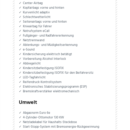
Center-Airbag
Kopfairbags vorne und hinten
Kurvenlicht adaptiv
Schlechtwetterlicht
Seitenairbags vorne und hinten
Knieairbag für Fahrer
Notrufsystem eCall
Fußgänger- und Radfahrererkennung
Netztrennwand
Ablenkungs- und Müdigkeitserkennung
e-Sound
Kindersicherung elektrisch betätigt
Vorbereitung Alcohol Interlock
Abbiegelicht
Kindersitzbefestigung ISOFIX
Kindersitzbefestigung ISOFIX für den Beifahrersitz
LED-Tagfahrlicht
Reifendruck-Kontrollsystem
Elektronisches Stabilisierungsprogramm (ESP)
Bremskraftverstärker elektromechanisch
Umwelt
Abgasnorm Euro 6e
4-Zylinder-Ottomotor 130 KW
Netzladekabel für Haushalts-Steckdose
Start-Stopp-System mit Bremsenergie-Rückgewinnung