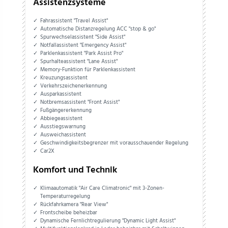
Assistenzsysteme
Fahrassistent "Travel Assist"
Automatische Distanzregelung ACC "stop & go"
Spurwechselassistent "Side Assist"
Notfallassistent "Emergency Assist"
Parklenkassistent "Park Assist Pro"
Spurhalteassistent "Lane Assist"
Memory-Funktion für Parklenkassistent
Kreuzungsassistent
Verkehrszeichenerkennung
Ausparkassistent
Notbremsassistent "Front Assist"
Fußgängererkennung
Abbiegeassistent
Ausstiegswarnung
Ausweichassistent
Geschwindigkeitsbegrenzer mit vorausschauender Regelung
Car2X
Komfort und Technik
Klimaautomatik "Air Care Climatronic" mit 3-Zonen-
Temperaturregelung
Rückfahrkamera "Rear View"
Frontscheibe beheizbar
Dynamische Fernlichtregulierung "Dynamic Light Assist"