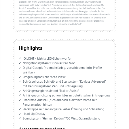
angegebenen Werte wurden nach dem vorgeschriebenen Messverfahren WLTP (Worldwide
harmonised Light-duty vehicles Test Procedures) ermittelt. Der Kraftstoffverbrauch und der CO₂-
Ausstoß eines Pkw sind nicht nur von der effizienten Ausnutzung des Kraftstoffs durch den Pkw,
sondern auch vom Fahrstil und anderen nichttechnischen Faktoren abhängig. CO₂ ist das für die
Erderwärmung hauptsächlich verantwortliche Treibhausgas. Ein Leitfaden über den Kraftstoffverbrauch
und die CO₂-Emissionen aller in Deutschland angebotenen neuen Pkw-Modelle ist unentgeltlich
einsehbar an jedem Verkaufsort in Deutschland, an dem neue Pkw ausgestellt oder angeboten
werden. Der Leitfaden ist auch hier abrufbar: https://www.dat.de/co2/
Highlights
IQ.LIGHT - Matrix LED-Scheinwerfer
Navigationssystem "Discover Pro Max"
Digital Cockpit Pro (mehrfarbig, verschiedene Info-Profile
wählbar)
Umgebungsansicht "Area View"
Schlüsselloses Schließ- und Startsystem "Keyless Advanced"
mit berührungsloser Ver- und Entriegelung
Anhängerrangierassistent "Trailer Assist"
Anhängevorrichtung schwenkbar mit elektrischer Entriegelung
Panorama-Ausstell-/Schiebedach elektrisch vorne mit
Panoramadach hinten
Heckklappe mit sensorgesteuerter Öffnung und Schließung
Head-Up Display
Soundsystem "Harman Kardon" 700 Watt Gesamtleistung