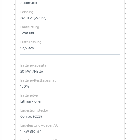
Automatik
Leistung
200 kW (272 PS)
Laufleistung
1.250 km
Erstzulassung
05/2026
Batteriekapazität
20 kWh/Netto
Batterie-Restkapazität
100%
Batterietyp
Lithium-Ionen
Ladestromstecker
Combo (CCS)
Ladeleistung/-dauer AC
11 kW
(150 min)