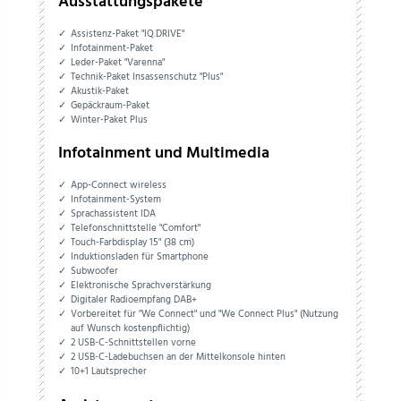
Ausstattungspakete
Assistenz-Paket "IQ.DRIVE"
Infotainment-Paket
Leder-Paket "Varenna"
Technik-Paket Insassenschutz "Plus"
Akustik-Paket
Gepäckraum-Paket
Winter-Paket Plus
Infotainment und Multimedia
App-Connect wireless
Infotainment-System
Sprachassistent IDA
Telefonschnittstelle "Comfort"
Touch-Farbdisplay 15" (38 cm)
Induktionsladen für Smartphone
Subwoofer
Elektronische Sprachverstärkung
Digitaler Radioempfang DAB+
Vorbereitet für "We Connect" und "We Connect Plus" (Nutzung
auf Wunsch kostenpflichtig)
2 USB-C-Schnittstellen vorne
2 USB-C-Ladebuchsen an der Mittelkonsole hinten
10+1 Lautsprecher