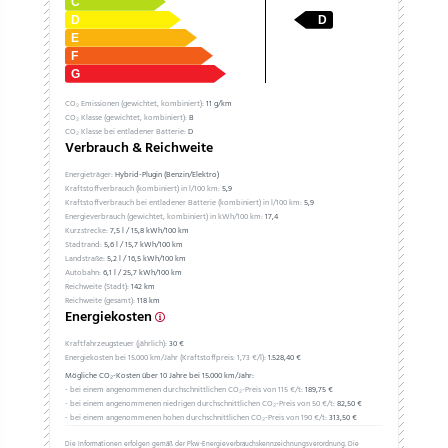
CO₂ Emissionen (gewichtet, kombiniert):
11 g/km
CO₂ Klasse (gewichtet, kombiniert):
B
CO₂ Klasse bei entladener Batterie:
D
Verbrauch & Reichweite
Energieträger:
Hybrid-Plugin (Benzin/Elektro)
Kraftstoffverbrauch (kombiniert) in l/100 km:
5,9
Kraftstoffverbrauch bei entladener Batterie (kombiniert) in l/100 km:
5,9
Energieverbrauch (gewichtet, kombiniert) in kWh/100 km:
17,4
Kurzstrecke:
7,5 l / 15,8 kWh/100 km
Stadtrand:
5,6 l / 15,7 kWh/100 km
Landstraße:
5,2 l / 16,5 kWh/100 km
Autobahn:
6,1 l / 25,7 kWh/100 km
Reichweite (Stadt):
142 km
Reichweite (gesamt):
118 km
Energiekosten
Kraftfahrzeugsteuer (jährlich):
30 €
Energiekosten bei 15.000 km/Jahr (Kraftstoffpreis:
1,
73
€
/l):
1.528,40 €
Mögliche CO₂-Kosten über 10 Jahre bei 15.000 km/Jahr:
- bei einem angenommenen durchschnittlichen CO₂-Preis von 115 €/t:
189,75 €
- bei einem angenommenen niedrigen durchschnittlichen CO₂-Preis von 50 €/t:
82,50 €
- bei einem angenommenen hohen durchschnittlichen CO₂-Preis von 190 €/t:
313,50 €
Die Informationen erfolgen gemäß der Pkw-Energieverbrauchskennzeichnungsverordnung. Die