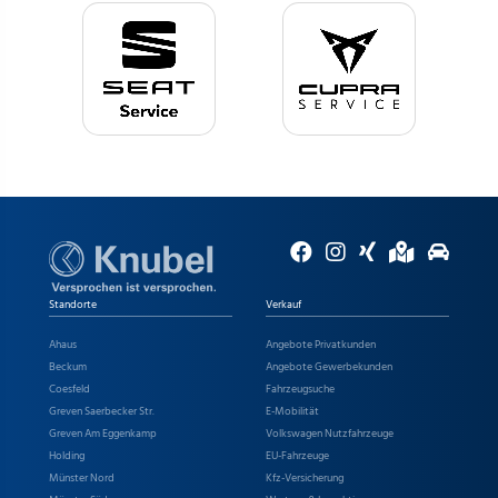
Standorte
Verkauf
Ahaus
Angebote Privatkunden
Beckum
Angebote Gewerbekunden
Coesfeld
Fahrzeugsuche
Greven Saerbecker Str.
E-Mobilität
Greven Am Eggenkamp
Volkswagen Nutzfahrzeuge
Holding
EU-Fahrzeuge
Münster Nord
Kfz-Versicherung