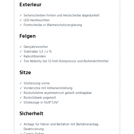
Exterieur
Seitenscheiben hinten und Heckscheibe abgedunkelt
LED-Heckleuchten
Frontscheibe in Wärmeschutzverglasung
Felgen
Ganzjahresreifen
Stahlräder 5,5 J x 15
Radvollblenden
Tire Mobility Set 12-Volt-Kompressor und Reifendichtmittel
Sitze
Sitzheizung vorne
Vordersitze mit Höheneinstellung
Rücksitzlehne asymmetrisch geteilt umklappbar
Rücksitzbank ungeteilt
Sitzbezüge in Stoff "Life"
Sicherheit
Airbags für Fahrer und Beifahrer mit Beifahrerairbag-
Deaktivierung