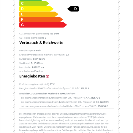
CO₂ Emissionen (kombiniert):
123 g/km
CO₂ Klasse (kombiniert):
D
Verbrauch & Reichweite
Energieträger:
Benzin
Kraftstoffverbrauch (kombiniert) in l/100 km:
5,4
Kurzstrecke:
6,6 l/100 km
Stadtrand:
5,1 l/100 km
Landstraße:
4,8 l/100 km
Autobahn:
5,8 l/100 km
Energiekosten
Kraftfahrzeugsteuer (jährlich):
77 €
Energiekosten bei 15.000 km/Jahr (Kraftstoffpreis:
1,
73
€
/l):
1.398,87 €
Mögliche CO₂-Kosten über 10 Jahre bei 15.000 km/Jahr:
- bei einem angenommenen durchschnittlichen CO₂-Preis von 115 €/t:
2.121,75 €
- bei einem angenommenen niedrigen durchschnittlichen CO₂-Preis von 50 €/t:
922,50 €
- bei einem angenommenen hohen durchschnittlichen CO₂-Preis von 190 €/t:
3.505,50 €
Die Informationen erfolgen gemäß der Pkw-Energieverbrauchskennzeichnungsverordnung. Die
angegebenen Werte wurden nach dem vorgeschriebenen Messverfahren WLTP (Worldwide
harmonised Light-duty vehicles Test Procedures) ermittelt. Der Kraftstoffverbrauch und der CO₂-
Ausstoß eines Pkw sind nicht nur von der effizienten Ausnutzung des Kraftstoffs durch den Pkw,
sondern auch vom Fahrstil und anderen nichttechnischen Faktoren abhängig. CO₂ ist das für die
Erderwärmung hauptsächlich verantwortliche Treibhausgas. Ein Leitfaden über den Kraftstoffverbrauch