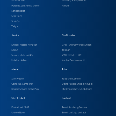
Münster Süd
Wartung & Inspektion
Porsche Zentrum Münster
Ankauf
Sendenhorst
Stadtlohn
Steinfurt
Telgte
Service
Großkunden
Knubel-Klassik-Konzept
Groß- und Gewerbekunden
NORA
JobCar
Service Station 24/7
VW CONNECT PRO
Unfallschäden
Knubel Service mobil
Mieten
Jobs
Mietwagen
Jobs und Karriere
California Camper24
Deine Ausbildung bei Knubel
Knubel Service mobil Plus
Stellenangebote Ausbildung
Über Knubel
Kontakt
Knubel, seit 1885
Terminbuchung Service
Unsere News
Terminanfrage Verkauf