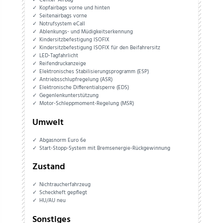
Center-Airbag
Kopfairbags vorne und hinten
Seitenairbags vorne
Notrufsystem eCall
Ablenkungs- und Müdigkeitserkennung
Kindersitzbefestigung ISOFIX
Kindersitzbefestigung ISOFIX für den Beifahrersitz
LED-Tagfahrlicht
Reifendruckanzeige
Elektronisches Stabilisierungsprogramm (ESP)
Antriebsschlupfregelung (ASR)
Elektronische Differentialsperre (EDS)
Gegenlenkunterstützung
Motor-Schleppmoment-Regelung (MSR)
Umwelt
Abgasnorm Euro 6e
Start-Stopp-System mit Bremsenergie-Rückgewinnung
Zustand
Nichtraucherfahrzeug
Scheckheft gepflegt
HU/AU neu
Sonstiges