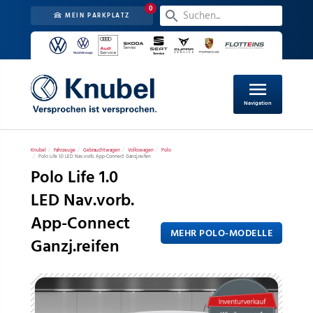
0
MEIN PARKPLATZ
menu
Navigation
Knubel
Fahrzeuge
Gebrauchtwagen
Volkswagen
Polo
Polo Life 1.0 LED Nav.vorb. App-Connect Ganzj.reifen
Polo Life 1.0
LED Nav.vorb.
App-Connect
MEHR POLO-MODELLE
Ganzj.reifen