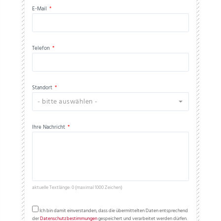
E-Mail
*
Telefon
*
Standort
*
- bitte auswählen -
Ihre Nachricht
*
aktuelle Textlänge: 0 (maximal 1000 Zeichen)
Ich bin damit einverstanden, dass die übermittelten Daten entsprechend
der
Datenschutzbestimmungen
gespeichert und verarbeitet werden dürfen.