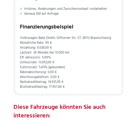
Irrtümer, Änderungen und Zwischenverkauf vorbehalten
Genaue KM auf Anfrage
Finanzierungsbeispiel
Volkswagen Bank GmbH, Gifhorner Str. 57, 38112 Braunschweig
Monatliche Rate: 99 €
Anzahlung:
6.038,
00
€
Laufzeit: 36 Monate bei 10.000 km
Eff. Jahreszins: 5,99%
Schlussrate:
13.992,
00
€
Sollzinssatz: 5,83% (gebunden)
Ratenabsicherung:
0,
00
€
Abschlussgebühren:
0,
00
€
Nettokreditbetrag:
14.931,
09
€
Bruttokreditbetrag:
17.457,
66
€
Diese Fahrzeuge könnten Sie auch
interessieren: