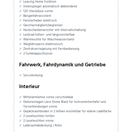
Leaving Home Funktion
Innenspiegel automatisch abblendend
12V-Steckdose vorne
Berganfahrassistent
Fensterheber elektrisch
Geschwindigkeitsbegrenzer
Heckscheibenwischer mit Intervallschaltung
Lenkrad höhen- und längsverstellbar
Warnleuchte für Waschwasserstand
Wegfahrsperre elektronisch
Zentralverriegelung mit Fernbedienung
2 Funkklappschlüssel
Fahrwerk, Fahrdynamik und Getriebe
Servolenkung
Interieur
Mittelarmlehne vorne verschiebbar
Dekoreinlagen Lave Stone Black für Instrumententafel und
Türverkleidungen vorne
Gepäckraumboden in 2 Höhen einstellbar für ebene Ladefläche
2 Leseleuchten hinten
2 Leseleuchten vorne
Laderaumabdeckung / Rollo