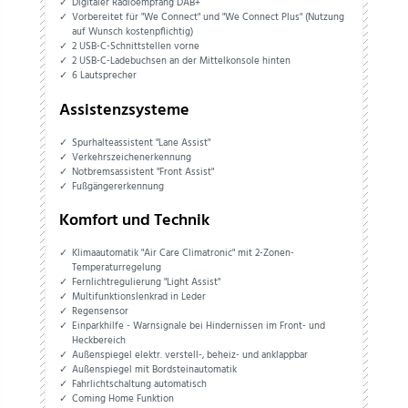
Digitaler Radioempfang DAB+
Vorbereitet für "We Connect" und "We Connect Plus" (Nutzung
auf Wunsch kostenpflichtig)
2 USB-C-Schnittstellen vorne
2 USB-C-Ladebuchsen an der Mittelkonsole hinten
6 Lautsprecher
Assistenzsysteme
Spurhalteassistent "Lane Assist"
Verkehrszeichenerkennung
Notbremsassistent "Front Assist"
Fußgängererkennung
Komfort und Technik
Klimaautomatik "Air Care Climatronic" mit 2-Zonen-
Temperaturregelung
Fernlichtregulierung "Light Assist"
Multifunktionslenkrad in Leder
Regensensor
Einparkhilfe - Warnsignale bei Hindernissen im Front- und
Heckbereich
Außenspiegel elektr. verstell-, beheiz- und anklappbar
Außenspiegel mit Bordsteinautomatik
Fahrlichtschaltung automatisch
Coming Home Funktion