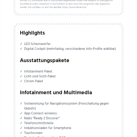
und die CO₂-Emissionen aller in Deutschland angebotenen neuen Pkw-Modelle ist unentgeltlich
einsehbar an jedem Verkaufsort in Deutschland, an dem neue Pkw ausgestellt oder angeboten
werden. Der Leitfaden ist auch hier abrufbar: https://www.dat.de/co2/
Highlights
LED-Scheinwerfer
Digital Cockpit (mehrfarbig, verschiedene Info-Profile wählbar)
Ausstattungspakete
Infotainment-Paket
Licht-und-Sicht-Paket
Chrom-Paket
Infotainment und Multimedia
Vorbereitung für Navigationssystem (Freischaltung gegen
Gebühr)
App-Connect wireless
Radio "Ready 2 Discover"
Telefonschnittstelle
Induktionsladen für Smartphone
Touchscreen