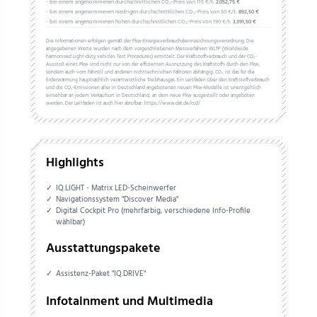
- bei einem angenommenen durchschnittlichen CO₂-Preis von 115 €/t:
2.052,75 €
- bei einem angenommenen niedrigen durchschnittlichen CO₂-Preis von 50 €/t:
892,50 €
- bei einem angenommenen hohen durchschnittlichen CO₂-Preis von 190 €/t:
3.391,50 €
Die Informationen erfolgen gemäß der Pkw-Energieverbrauchskennzeichnungsverordnung. Die
angegebenen Werte wurden nach dem vorgeschriebenen Messverfahren WLTP (Worldwide
harmonised Light-duty vehicles Test Procedures) ermittelt. Der Kraftstoffverbrauch und der CO₂-
Ausstoß eines Pkw sind nicht nur von der effizienten Ausnutzung des Kraftstoffs durch den Pkw,
sondern auch vom Fahrstil und anderen nichttechnischen Faktoren abhängig. CO₂ ist das für die
Erderwärmung hauptsächlich verantwortliche Treibhausgas. Ein Leitfaden über den Kraftstoffverbrauch
und die CO₂-Emissionen aller in Deutschland angebotenen neuen Pkw-Modelle ist unentgeltlich
einsehbar an jedem Verkaufsort in Deutschland, an dem neue Pkw ausgestellt oder angeboten
werden. Der Leitfaden ist auch hier abrufbar: https://www.dat.de/co2/
Highlights
IQ.LIGHT - Matrix LED-Scheinwerfer
Navigationssystem "Discover Media"
Digital Cockpit Pro (mehrfarbig, verschiedene Info-Profile
wählbar)
Ausstattungspakete
Assistenz-Paket "IQ.DRIVE"
Infotainment und Multimedia