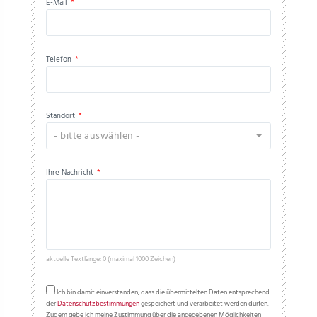
E-Mail
*
Telefon
*
Standort
*
- bitte auswählen -
Ihre Nachricht
*
aktuelle Textlänge: 0 (maximal 1000 Zeichen)
Ich bin damit einverstanden, dass die übermittelten Daten entsprechend
der
Datenschutzbestimmungen
gespeichert und verarbeitet werden dürfen.
Zudem gebe ich meine Zustimmung über die angegebenen Möglichkeiten