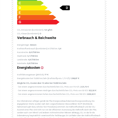
CO₂ Emissionen (kombiniert):
123 g/km
CO₂ Klasse (kombiniert):
D
Verbrauch & Reichweite
Energieträger:
Benzin
Kraftstoffverbrauch (kombiniert) in l/100 km:
5,4
Kurzstrecke:
6,6 l/100 km
Stadtrand:
5,1 l/100 km
Landstraße:
4,8 l/100 km
Autobahn:
5,8 l/100 km
Energiekosten
Kraftfahrzeugsteuer (jährlich):
77 €
Energiekosten bei 15.000 km/Jahr (Kraftstoffpreis:
1,
73
€
/l):
1.398,87 €
Mögliche CO₂-Kosten über 10 Jahre bei 15.000 km/Jahr:
- bei einem angenommenen durchschnittlichen CO₂-Preis von 115 €/t:
2.121,75 €
- bei einem angenommenen niedrigen durchschnittlichen CO₂-Preis von 50 €/t:
922,50 €
- bei einem angenommenen hohen durchschnittlichen CO₂-Preis von 190 €/t:
3.505,50 €
Die Informationen erfolgen gemäß der Pkw-Energieverbrauchskennzeichnungsverordnung. Die
angegebenen Werte wurden nach dem vorgeschriebenen Messverfahren WLTP (Worldwide
harmonised Light-duty vehicles Test Procedures) ermittelt. Der Kraftstoffverbrauch und der CO₂-
Ausstoß eines Pkw sind nicht nur von der effizienten Ausnutzung des Kraftstoffs durch den Pkw,
sondern auch vom Fahrstil und anderen nichttechnischen Faktoren abhängig. CO₂ ist das für die
Erderwärmung hauptsächlich verantwortliche Treibhausgas. Ein Leitfaden über den Kraftstoffverbrauch