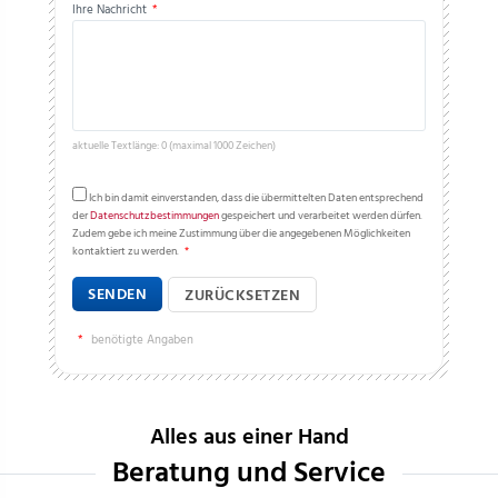
Ihre Nachricht
*
aktuelle Textlänge: 0 (maximal 1000 Zeichen)
Ich bin damit einverstanden, dass die übermittelten Daten entsprechend
der
Datenschutzbestimmungen
gespeichert und verarbeitet werden dürfen.
Zudem gebe ich meine Zustimmung über die angegebenen Möglichkeiten
kontaktiert zu werden.
*
SENDEN
ZURÜCKSETZEN
*
benötigte Angaben
Alles aus einer Hand
Beratung und Service