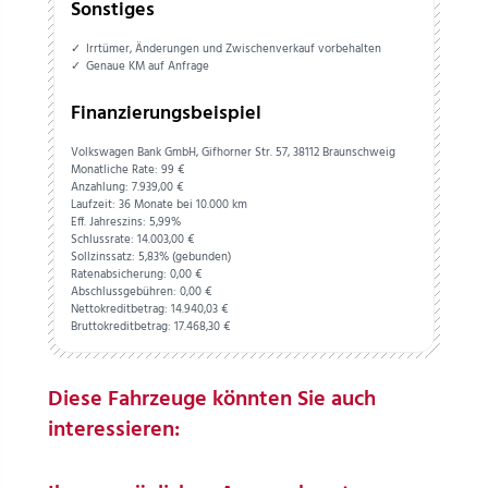
Sonstiges
Irrtümer, Änderungen und Zwischenverkauf vorbehalten
Genaue KM auf Anfrage
Finanzierungsbeispiel
Volkswagen Bank GmbH, Gifhorner Str. 57, 38112 Braunschweig
Monatliche Rate: 99 €
Anzahlung:
7.939,
00
€
Laufzeit: 36 Monate bei 10.000 km
Eff. Jahreszins: 5,99%
Schlussrate:
14.003,
00
€
Sollzinssatz: 5,83% (gebunden)
Ratenabsicherung:
0,
00
€
Abschlussgebühren:
0,
00
€
Nettokreditbetrag:
14.940,
03
€
Bruttokreditbetrag:
17.468,
30
€
Diese Fahrzeuge könnten Sie auch
interessieren: