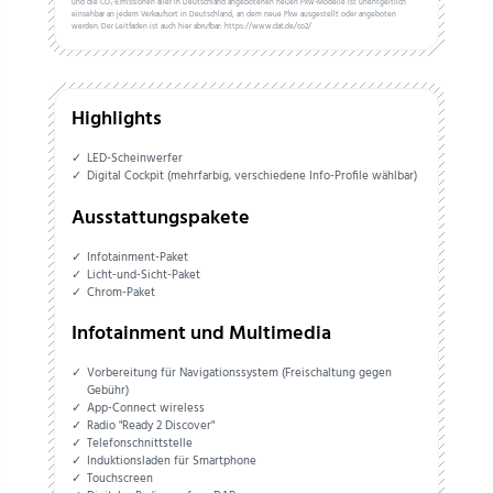
und die CO₂-Emissionen aller in Deutschland angebotenen neuen Pkw-Modelle ist unentgeltlich
einsehbar an jedem Verkaufsort in Deutschland, an dem neue Pkw ausgestellt oder angeboten
werden. Der Leitfaden ist auch hier abrufbar: https://www.dat.de/co2/
Highlights
LED-Scheinwerfer
Digital Cockpit (mehrfarbig, verschiedene Info-Profile wählbar)
Ausstattungspakete
Infotainment-Paket
Licht-und-Sicht-Paket
Chrom-Paket
Infotainment und Multimedia
Vorbereitung für Navigationssystem (Freischaltung gegen
Gebühr)
App-Connect wireless
Radio "Ready 2 Discover"
Telefonschnittstelle
Induktionsladen für Smartphone
Touchscreen