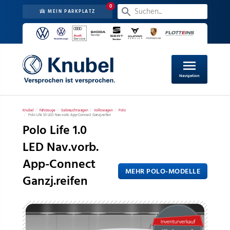
0
MEIN PARKPLATZ
menu
Navigation
Knubel
Fahrzeuge
Gebrauchtwagen
Volkswagen
Polo
Polo Life 1.0 LED Nav.vorb. App-Connect Ganzj.reifen
Polo Life 1.0
LED Nav.vorb.
App-Connect
MEHR POLO-MODELLE
Ganzj.reifen