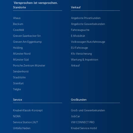
Standorte
Verkauf
Ahaus
Angebote Privatkunden
Beckum
Angebote Gewerbekunden
Coesfeld
Fahrzeugsuche
Greven Saerbecker Str.
E-Mobilität
Greven Am Eggenkamp
Volkswagen Nutzfahrzeuge
Holding
EU-Fahrzeuge
Münster Nord
Kfz-Versicherung
Münster Süd
Wartung & Inspektion
Porsche Zentrum Münster
Ankauf
Sendenhorst
Stadtlohn
Steinfurt
Telgte
Service
Großkunden
Knubel-Klassik-Konzept
Groß- und Gewerbekunden
NORA
JobCar
Service Station 24/7
VW CONNECT PRO
Unfallschäden
Knubel Service mobil