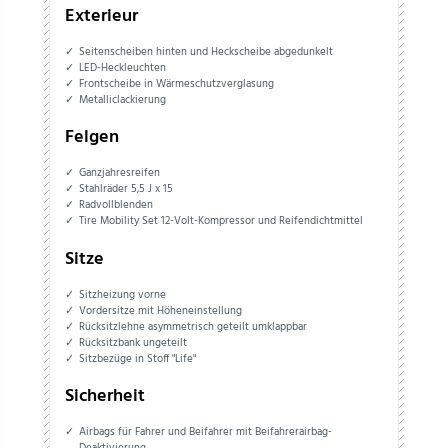
Exterieur
Seitenscheiben hinten und Heckscheibe abgedunkelt
LED-Heckleuchten
Frontscheibe in Wärmeschutzverglasung
Metalliclackierung
Felgen
Ganzjahresreifen
Stahlräder 5,5 J x 15
Radvollblenden
Tire Mobility Set 12-Volt-Kompressor und Reifendichtmittel
Sitze
Sitzheizung vorne
Vordersitze mit Höheneinstellung
Rücksitzlehne asymmetrisch geteilt umklappbar
Rücksitzbank ungeteilt
Sitzbezüge in Stoff "Life"
Sicherheit
Airbags für Fahrer und Beifahrer mit Beifahrerairbag-