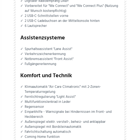
Digitaler Radioempfang DAB+
Vorbereitet für "We Connect" und "We Connect Plus" (Nutzung
auf Wunsch kostenpflichtig)
2 USB-C-Schnittstellen vorne
2 USB-C-Ladebuchsen an der Mittelkonsole hinten
6 Lautsprecher
Assistenzsysteme
Spurhalteassistent "Lane Assist"
Verkehrszeichenerkennung
Notbremsassistent "Front Assist"
Fußgängererkennung
Komfort und Technik
Klimaautomatik "Air Care Climatronic" mit 2-Zonen-
Temperaturregelung
Fernlichtregulierung "Light Assist"
Multifunktionslenkrad in Leder
Regensensor
Einparkhilfe - Warnsignale bei Hindernissen im Front- und
Heckbereich
Außenspiegel elektr. verstell-, beheiz- und anklappbar
Außenspiegel mit Bordsteinautomatik
Fahrlichtschaltung automatisch
Coming Home Funktion