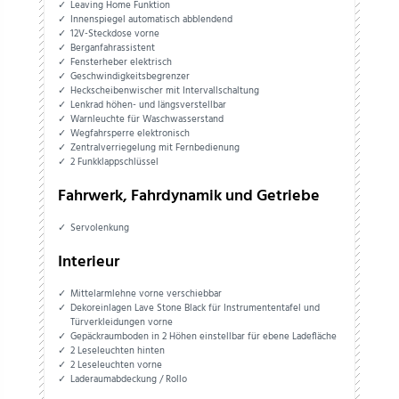
Leaving Home Funktion
Innenspiegel automatisch abblendend
12V-Steckdose vorne
Berganfahrassistent
Fensterheber elektrisch
Geschwindigkeitsbegrenzer
Heckscheibenwischer mit Intervallschaltung
Lenkrad höhen- und längsverstellbar
Warnleuchte für Waschwasserstand
Wegfahrsperre elektronisch
Zentralverriegelung mit Fernbedienung
2 Funkklappschlüssel
Fahrwerk, Fahrdynamik und Getriebe
Servolenkung
Interieur
Mittelarmlehne vorne verschiebbar
Dekoreinlagen Lave Stone Black für Instrumententafel und
Türverkleidungen vorne
Gepäckraumboden in 2 Höhen einstellbar für ebene Ladefläche
2 Leseleuchten hinten
2 Leseleuchten vorne
Laderaumabdeckung / Rollo