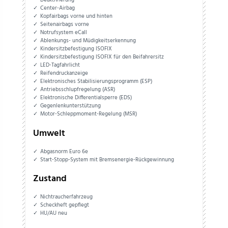
Deaktivierung
Center-Airbag
Kopfairbags vorne und hinten
Seitenairbags vorne
Notrufsystem eCall
Ablenkungs- und Müdigkeitserkennung
Kindersitzbefestigung ISOFIX
Kindersitzbefestigung ISOFIX für den Beifahrersitz
LED-Tagfahrlicht
Reifendruckanzeige
Elektronisches Stabilisierungsprogramm (ESP)
Antriebsschlupfregelung (ASR)
Elektronische Differentialsperre (EDS)
Gegenlenkunterstützung
Motor-Schleppmoment-Regelung (MSR)
Umwelt
Abgasnorm Euro 6e
Start-Stopp-System mit Bremsenergie-Rückgewinnung
Zustand
Nichtraucherfahrzeug
Scheckheft gepflegt
HU/AU neu