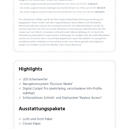
- bei einem angenommenen durchschnittlichen CO₂-Preis von 115 €/t:
2.225,25 €
- bei einem angenommenen niedrigen durchschnittlichen CO₂-Preis von 50 €/t:
967,50 €
- bei einem angenommenen hohen durchschnittlichen CO₂-Preis von 190 €/t:
3.676,50 €
Die Informationen erfolgen gemäß der Pkw-Energieverbrauchskennzeichnungsverordnung. Die
angegebenen Werte wurden nach dem vorgeschriebenen Messverfahren WLTP (Worldwide
harmonised Light-duty vehicles Test Procedures) ermittelt. Der Kraftstoffverbrauch und der CO₂-
Ausstoß eines Pkw sind nicht nur von der effizienten Ausnutzung des Kraftstoffs durch den Pkw,
sondern auch vom Fahrstil und anderen nichttechnischen Faktoren abhängig. CO₂ ist das für die
Erderwärmung hauptsächlich verantwortliche Treibhausgas. Ein Leitfaden über den Kraftstoffverbrauch
und die CO₂-Emissionen aller in Deutschland angebotenen neuen Pkw-Modelle ist unentgeltlich
einsehbar an jedem Verkaufsort in Deutschland, an dem neue Pkw ausgestellt oder angeboten
werden. Der Leitfaden ist auch hier abrufbar: https://www.dat.de/co2/
Highlights
LED-Scheinwerfer
Navigationssystem "Discover Media"
Digital Cockpit Pro (mehrfarbig, verschiedene Info-Profile
wählbar)
Schlüsselloses Schließ- und Startsystem "Keyless Access"
Ausstattungspakete
Licht-und-Sicht-Paket
Chrom-Paket