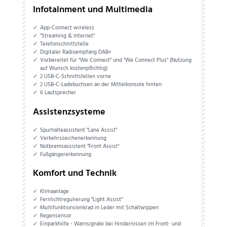
Infotainment und Multimedia
App-Connect wireless
"Streaming & Internet"
Telefonschnittstelle
Digitaler Radioempfang DAB+
Vorbereitet für "We Connect" und "We Connect Plus" (Nutzung
auf Wunsch kostenpflichtig)
2 USB-C-Schnittstellen vorne
2 USB-C-Ladebuchsen an der Mittelkonsole hinten
6 Lautsprecher
Assistenzsysteme
Spurhalteassistent "Lane Assist"
Verkehrszeichenerkennung
Notbremsassistent "Front Assist"
Fußgängererkennung
Komfort und Technik
Klimaanlage
Fernlichtregulierung "Light Assist"
Multifunktionslenkrad in Leder mit Schaltwippen
Regensensor
Einparkhilfe - Warnsignale bei Hindernissen im Front- und