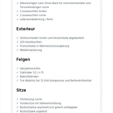
Dekoreinlagen Lave Stone Black für Instrumententafel und
Türverkleidungen vorne
2 Leseleuchten hinten
2 Leseleuchten vorne
Laderaumabdeckung / Rollo
Exterieur
Seitenscheiben hinten und Heckscheibe abgedunkelt
LED-Heckleuchten
Frontscheibe in Wärmeschutzverglasung
Metalliclackierung
Felgen
Ganzjahresreifen
Stahlräder 5,5 J x 15
Radvollblenden
Tire Mobility Set 12-Volt-Kompressor und Reifendichtmittel
Sitze
Sitzheizung vorne
Vordersitze mit Höheneinstellung
Rücksitzlehne asymmetrisch geteilt umklappbar
Rücksitzbank ungeteilt