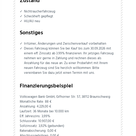
Zustand
Nichtraucherfahrzeug
Scheckheft gepflegt
HU/AU neu
Sonstiges
Irrtümer, Änderungen und Zwischenverkauf vorbehalten
Dieses Fahrzeug können Sie bei Kauf bis zum 30.09.2026 mit
einem eff. Zinssatz ab 3.99% finanzieren. Ihr jetziges Fahrzeug
nehmen wir gerne in Zahlung und rechnen dieses als
Anzahlung für das neue an. Zu einer Probefahrt mit Ihrem
neuen Fahrzeug sind Sie herzlich willkommen. Bitte
vereinbaren Sie dazu jetzt einen Termin mit uns.
Finanzierungsbeispiel
Volkswagen Bank GmbH, Gifhorner Str. 57, 38112 Braunschweig
Monatliche Rate: 88 €
Anzahlung:
4.229,
00
€
Laufzeit: 36 Monate bei 10.000 km
Eff. Jahreszins: 3,99%
Schlussrate:
10.907,
00
€
Sollzinssatz: 3,92% (gebunden)
Ratenabsicherung:
0,
00
€
Abschlussgebühren:
0,
00
€