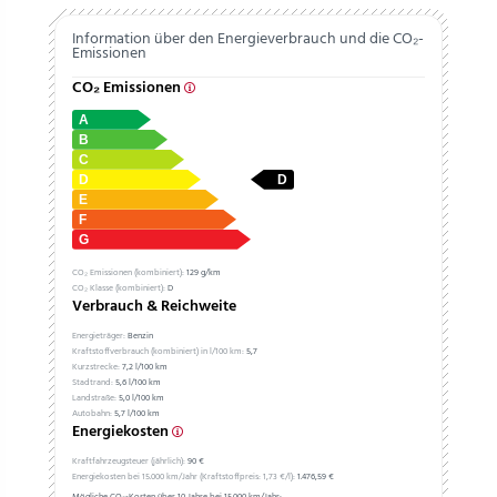
Information über den Energieverbrauch und die CO₂-
Emissionen
CO₂ Emissionen
CO₂ Emissionen (kombiniert):
129 g/km
CO₂ Klasse (kombiniert):
D
Verbrauch & Reichweite
Energieträger:
Benzin
Kraftstoffverbrauch (kombiniert) in l/100 km:
5,7
Kurzstrecke:
7,2 l/100 km
Stadtrand:
5,6 l/100 km
Landstraße:
5,0 l/100 km
Autobahn:
5,7 l/100 km
Energiekosten
Kraftfahrzeugsteuer (jährlich):
90 €
Energiekosten bei 15.000 km/Jahr (Kraftstoffpreis:
1,
73
€
/l):
1.476,59 €
Mögliche CO₂-Kosten über 10 Jahre bei 15.000 km/Jahr: