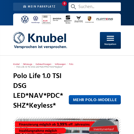
0
MEIN PARKPLATZ
menu
Navigation
Knubel
Fahrzeuge
Gebrauchtwagen
Volkswagen
Polo
Polo Life 1.0 TSI DSG LED*NAV*PDC*SHZ*Keyless*
Polo Life 1.0 TSI
DSG
LED*NAV*PDC*
MEHR POLO-MODELLE
SHZ*Keyless*