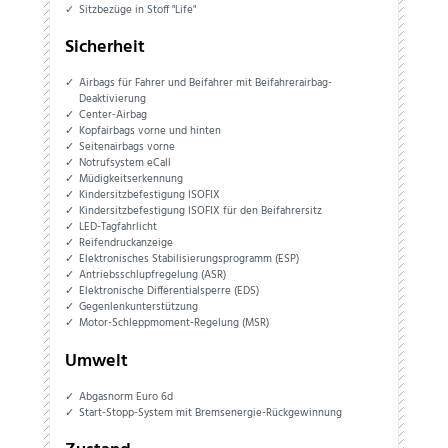
Sitzbezüge in Stoff "Life"
Sicherheit
Airbags für Fahrer und Beifahrer mit Beifahrerairbag-
Deaktivierung
Center-Airbag
Kopfairbags vorne und hinten
Seitenairbags vorne
Notrufsystem eCall
Müdigkeitserkennung
Kindersitzbefestigung ISOFIX
Kindersitzbefestigung ISOFIX für den Beifahrersitz
LED-Tagfahrlicht
Reifendruckanzeige
Elektronisches Stabilisierungsprogramm (ESP)
Antriebsschlupfregelung (ASR)
Elektronische Differentialsperre (EDS)
Gegenlenkunterstützung
Motor-Schleppmoment-Regelung (MSR)
Umwelt
Abgasnorm Euro 6d
Start-Stopp-System mit Bremsenergie-Rückgewinnung