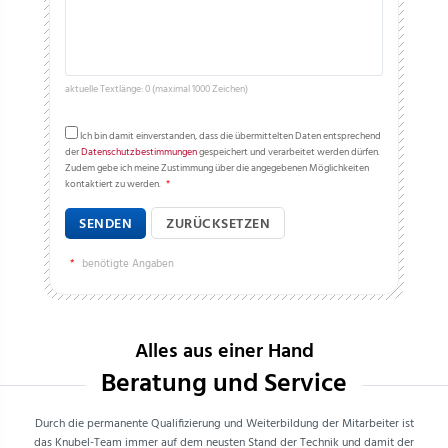
aktuelle Textlänge: 0 (maximal 1000 Zeichen)
Ich bin damit einverstanden, dass die übermittelten Daten entsprechend
der
Datenschutzbestimmungen
gespeichert und verarbeitet werden dürfen.
Zudem gebe ich meine Zustimmung über die angegebenen Möglichkeiten
kontaktiert zu werden.
*
SENDEN
ZURÜCKSETZEN
*
benötigte Angaben
Alles aus einer Hand
Beratung und Service
Durch die permanente Qualifizierung und Weiterbildung der Mitarbeiter ist
das Knubel-Team immer auf dem neusten Stand der Technik und damit der