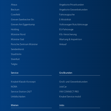
Ahaus
Angebote Privatkunden
Beckum
Angebote Gewerbekunden
Coesfeld
Fahrzeugsuche
Greven Saerbecker Str.
E-Mobilität
Greven Am Eggenkamp
Volkswagen Nutzfahrzeuge
Holding
EU-Fahrzeuge
Münster Nord
Kfz-Versicherung
Münster Süd
Wartung & Inspektion
Porsche Zentrum Münster
Ankauf
Sendenhorst
Stadtlohn
Steinfurt
Telgte
Service
Großkunden
Knubel-Klassik-Konzept
Groß- und Gewerbekunden
NORA
JobCar
Service Station 24/7
VW CONNECT PRO
Unfallschäden
Knubel Service mobil
Mieten
Jobs