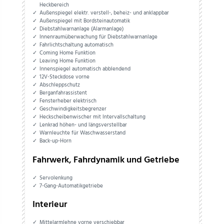
Heckbereich
Außenspiegel elektr. verstell-, beheiz- und anklappbar
Außenspiegel mit Bordsteinautomatik
Diebstahlwarnanlage (Alarmanlage)
Innenraumüberwachung für Diebstahlwarnanlage
Fahrlichtschaltung automatisch
Coming Home Funktion
Leaving Home Funktion
Innenspiegel automatisch abblendend
12V-Steckdose vorne
Abschleppschutz
Berganfahrassistent
Fensterheber elektrisch
Geschwindigkeitsbegrenzer
Heckscheibenwischer mit Intervallschaltung
Lenkrad höhen- und längsverstellbar
Warnleuchte für Waschwasserstand
Back-up-Horn
Fahrwerk, Fahrdynamik und Getriebe
Servolenkung
7-Gang-Automatikgetriebe
Interieur
Mittelarmlehne vorne verschiebbar