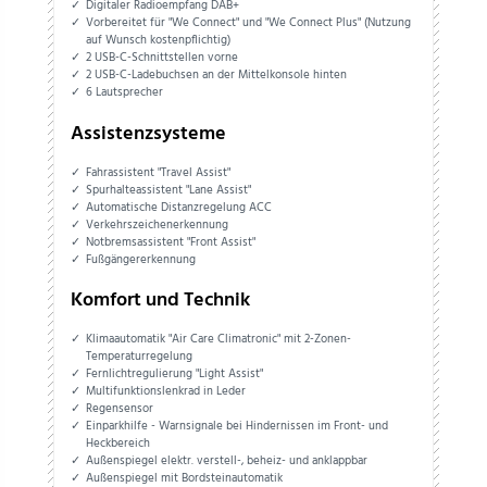
Digitaler Radioempfang DAB+
Vorbereitet für "We Connect" und "We Connect Plus" (Nutzung
auf Wunsch kostenpflichtig)
2 USB-C-Schnittstellen vorne
2 USB-C-Ladebuchsen an der Mittelkonsole hinten
6 Lautsprecher
Assistenzsysteme
Fahrassistent "Travel Assist"
Spurhalteassistent "Lane Assist"
Automatische Distanzregelung ACC
Verkehrszeichenerkennung
Notbremsassistent "Front Assist"
Fußgängererkennung
Komfort und Technik
Klimaautomatik "Air Care Climatronic" mit 2-Zonen-
Temperaturregelung
Fernlichtregulierung "Light Assist"
Multifunktionslenkrad in Leder
Regensensor
Einparkhilfe - Warnsignale bei Hindernissen im Front- und
Heckbereich
Außenspiegel elektr. verstell-, beheiz- und anklappbar
Außenspiegel mit Bordsteinautomatik