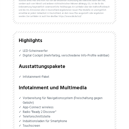
Ausstoß eines Pkw sind nicht nur von der effizienten Ausnutzung des Kraftstoffs durch den Pkw,
sondern auch vom Fahrstil und anderen nichttechnischen Faktoren abhängig. CO₂ ist das für die
Erderwärmung hauptsächlich verantwortliche Treibhausgas. Ein Leitfaden über den Kraftstoffverbrauch
und die CO₂-Emissionen aller in Deutschland angebotenen neuen Pkw-Modelle ist unentgeltlich
einsehbar an jedem Verkaufsort in Deutschland, an dem neue Pkw ausgestellt oder angeboten
werden. Der Leitfaden ist auch hier abrufbar: https://www.dat.de/co2/
Highlights
LED-Scheinwerfer
Digital Cockpit (mehrfarbig, verschiedene Info-Profile wählbar)
Ausstattungspakete
Infotainment-Paket
Infotainment und Multimedia
Vorbereitung für Navigationssystem (Freischaltung gegen
Gebühr)
App-Connect wireless
Radio "Ready 2 Discover"
Telefonschnittstelle
Induktionsladen für Smartphone
Touchscreen