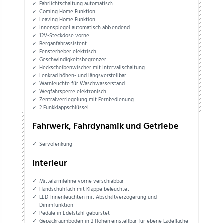
Fahrlichtschaltung automatisch
Coming Home Funktion
Leaving Home Funktion
Innenspiegel automatisch abblendend
12V-Steckdose vorne
Berganfahrassistent
Fensterheber elektrisch
Geschwindigkeitsbegrenzer
Heckscheibenwischer mit Intervallschaltung
Lenkrad höhen- und längsverstellbar
Warnleuchte für Waschwasserstand
Wegfahrsperre elektronisch
Zentralverriegelung mit Fernbedienung
2 Funkklappschlüssel
Fahrwerk, Fahrdynamik und Getriebe
Servolenkung
Interieur
Mittelarmlehne vorne verschiebbar
Handschuhfach mit Klappe beleuchtet
LED-Innenleuchten mit Abschaltverzögerung und
Dimmfunktion
Pedale in Edelstahl gebürstet
Gepäckraumboden in 2 Höhen einstellbar für ebene Ladefläche