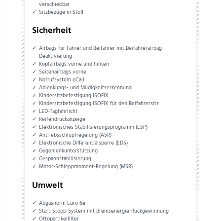
verschiebbar
Sitzbezüge in Stoff
Sicherheit
Airbags für Fahrer und Beifahrer mit Beifahrerairbag-
Deaktivierung
Kopfairbags vorne und hinten
Seitenairbags vorne
Notrufsystem eCall
Ablenkungs- und Müdigkeitserkennung
Kindersitzbefestigung ISOFIX
Kindersitzbefestigung ISOFIX für den Beifahrersitz
LED-Tagfahrlicht
Reifendruckanzeige
Elektronisches Stabilisierungsprogramm (ESP)
Antriebsschlupfregelung (ASR)
Elektronische Differentialsperre (EDS)
Gegenlenkunterstützung
Gespannstabilisierung
Motor-Schleppmoment-Regelung (MSR)
Umwelt
Abgasnorm Euro 6e
Start-Stopp-System mit Bremsenergie-Rückgewinnung
Ottopartikelfilter