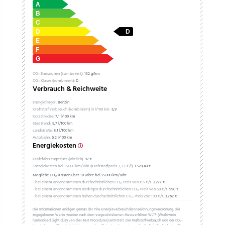
CO₂ Emissionen (kombiniert):
132 g/km
CO₂ Klasse (kombiniert):
D
Verbrauch & Reichweite
Energieträger:
Benzin
Kraftstoffverbrauch (kombiniert) in l/100 km:
5,9
Kurzstrecke:
7,1 l/100 km
Stadtrand:
5,7 l/100 km
Landstraße:
5,1 l/100 km
Autobahn:
6,2 l/100 km
Energiekosten
Kraftfahrzeugsteuer (jährlich):
97 €
Energiekosten bei 15.000 km/Jahr (Kraftstoffpreis:
1,
73
€
/l):
1.528,40 €
Mögliche CO₂-Kosten über 10 Jahre bei 15.000 km/Jahr:
- bei einem angenommenen durchschnittlichen CO₂-Preis von 115 €/t:
2.277 €
- bei einem angenommenen niedrigen durchschnittlichen CO₂-Preis von 50 €/t:
990 €
- bei einem angenommenen hohen durchschnittlichen CO₂-Preis von 190 €/t:
3.762 €
Die Informationen erfolgen gemäß der Pkw-Energieverbrauchskennzeichnungsverordnung. Die
angegebenen Werte wurden nach dem vorgeschriebenen Messverfahren WLTP (Worldwide
harmonised Light-duty vehicles Test Procedures) ermittelt. Der Kraftstoffverbrauch und der CO₂-