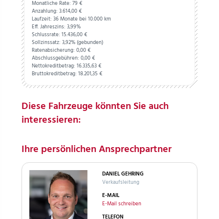
Monatliche Rate: 79 €
Anzahlung:
3.614,
00
€
Laufzeit: 36 Monate bei 10.000 km
Eff. Jahreszins: 3,99%
Schlussrate:
15.436,
00
€
Sollzinssatz: 3,92% (gebunden)
Ratenabsicherung:
0,
00
€
Abschlussgebühren:
0,
00
€
Nettokreditbetrag:
16.335,
63
€
Bruttokreditbetrag:
18.201,
35
€
Diese Fahrzeuge könnten Sie auch
interessieren:
Ihre persönlichen Ansprechpartner
DANIEL GEHRING
Verkaufsleitung
E-MAIL
E-Mail schreiben
TELEFON