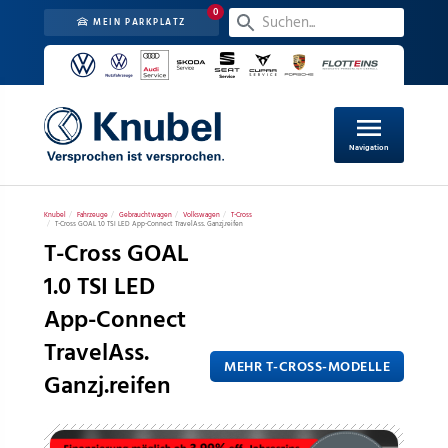
0
MEIN PARKPLATZ
menu
Navigation
Knubel
Fahrzeuge
Gebrauchtwagen
Volkswagen
T-Cross
T-Cross GOAL 1.0 TSI LED App-Connect TravelAss. Ganzj.reifen
T-Cross GOAL
1.0 TSI LED
App-Connect
TravelAss.
MEHR T-CROSS-MODELLE
Ganzj.reifen