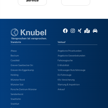
Standorte
Verkauf
Ahaus
Angebote Privatkunden
Beckum
Angebote Gewerbekunden
Coesfeld
Fahrzeugsuche
Greven Saerbecker Str.
E-Mobilität
Greven Am Eggenkamp
Volkswagen Nutzfahrzeuge
Holding
EU-Fahrzeuge
Münster Nord
Kfz-Versicherung
Münster Süd
Wartung & Inspektion
Porsche Zentrum Münster
Ankauf
Sendenhorst
Stadtlohn
Steinfurt