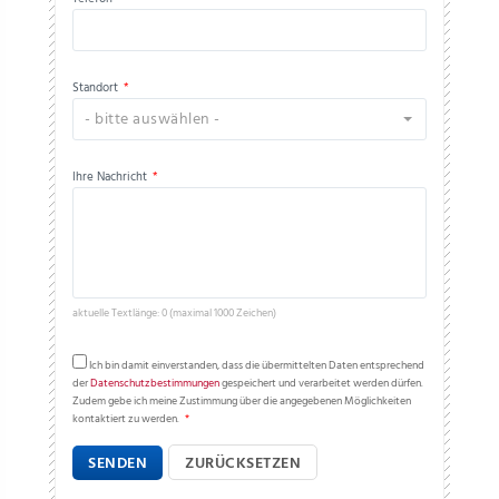
Standort
*
- bitte auswählen -
Ihre Nachricht
*
aktuelle Textlänge: 0 (maximal 1000 Zeichen)
Ich bin damit einverstanden, dass die übermittelten Daten entsprechend
der
Datenschutzbestimmungen
gespeichert und verarbeitet werden dürfen.
Zudem gebe ich meine Zustimmung über die angegebenen Möglichkeiten
kontaktiert zu werden.
*
SENDEN
ZURÜCKSETZEN