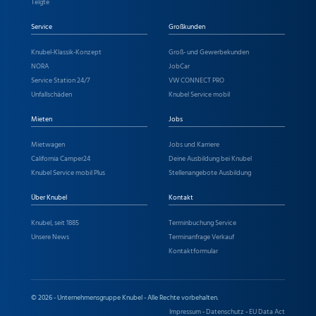
Telgte
Service
Großkunden
Knubel-Klassik-Konzept
Groß- und Gewerbekunden
NORA
JobCar
Service Station 24/7
VW CONNECT PRO
Unfallschäden
Knubel Service mobil
Mieten
Jobs
Mietwagen
Jobs und Karriere
California Camper24
Deine Ausbildung bei Knubel
Knubel Service mobil Plus
Stellenangebote Ausbildung
Über Knubel
Kontakt
Knubel, seit 1885
Terminbuchung Service
Unsere News
Terminanfrage Verkauf
Kontaktformular
© 2026 - Unternehmensgruppe Knubel - Alle Rechte vorbehalten.
Impressum
-
Datenschutz
-
EU Data Act