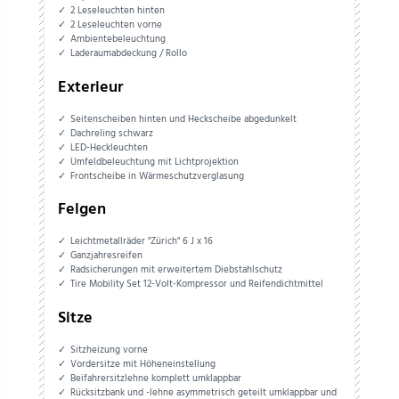
2 Leseleuchten hinten
2 Leseleuchten vorne
Ambientebeleuchtung
Laderaumabdeckung / Rollo
Exterieur
Seitenscheiben hinten und Heckscheibe abgedunkelt
Dachreling schwarz
LED-Heckleuchten
Umfeldbeleuchtung mit Lichtprojektion
Frontscheibe in Wärmeschutzverglasung
Felgen
Leichtmetallräder "Zürich" 6 J x 16
Ganzjahresreifen
Radsicherungen mit erweitertem Diebstahlschutz
Tire Mobility Set 12-Volt-Kompressor und Reifendichtmittel
Sitze
Sitzheizung vorne
Vordersitze mit Höheneinstellung
Beifahrersitzlehne komplett umklappbar
Rücksitzbank und -lehne asymmetrisch geteilt umklappbar und