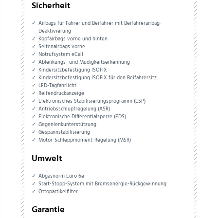
Sicherheit
Airbags für Fahrer und Beifahrer mit Beifahrerairbag-
Deaktivierung
Kopfairbags vorne und hinten
Seitenairbags vorne
Notrufsystem eCall
Ablenkungs- und Müdigkeitserkennung
Kindersitzbefestigung ISOFIX
Kindersitzbefestigung ISOFIX für den Beifahrersitz
LED-Tagfahrlicht
Reifendruckanzeige
Elektronisches Stabilisierungsprogramm (ESP)
Antriebsschlupfregelung (ASR)
Elektronische Differentialsperre (EDS)
Gegenlenkunterstützung
Gespannstabilisierung
Motor-Schleppmoment-Regelung (MSR)
Umwelt
Abgasnorm Euro 6e
Start-Stopp-System mit Bremsenergie-Rückgewinnung
Ottopartikelfilter
Garantie