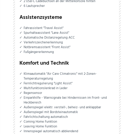
2 USB-C-Ladebuchsen an der Mittelkonsole hinten
6 Lautsprecher
Assistenzsysteme
Fahrassistent "Travel Assist"
Spurhalteassistent "Lane Assist"
Automatische Distanzregelung ACC
Verkehrszeichenerkennung
Notbremsassistent "Front Assist"
Fußgängererkennung
Komfort und Technik
Klimaautomatik "Air Care Climatronic" mit 2-Zonen-
Temperaturregelung
Fernlichtregulierung "Light Assist"
Multifunktionslenkrad in Leder
Regensensor
Einparkhilfe - Warnsignale bei Hindernissen im Front- und
Heckbereich
Außenspiegel elektr. verstell-, beheiz- und anklappbar
Außenspiegel mit Bordsteinautomatik
Fahrlichtschaltung automatisch
Coming Home Funktion
Leaving Home Funktion
Innenspiegel automatisch abblendend