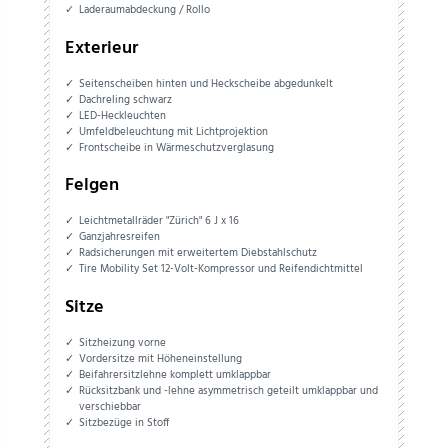
Laderaumabdeckung / Rollo
Exterieur
Seitenscheiben hinten und Heckscheibe abgedunkelt
Dachreling schwarz
LED-Heckleuchten
Umfeldbeleuchtung mit Lichtprojektion
Frontscheibe in Wärmeschutzverglasung
Felgen
Leichtmetallräder "Zürich" 6 J x 16
Ganzjahresreifen
Radsicherungen mit erweitertem Diebstahlschutz
Tire Mobility Set 12-Volt-Kompressor und Reifendichtmittel
Sitze
Sitzheizung vorne
Vordersitze mit Höheneinstellung
Beifahrersitzlehne komplett umklappbar
Rücksitzbank und -lehne asymmetrisch geteilt umklappbar und
verschiebbar
Sitzbezüge in Stoff