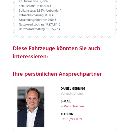
Eff. Jahreszins: 3,99%
Schlussrate:
15.862,
00
€
Sollzinssatz: 3,92% (gebunden)
Ratenabsicherung:
0,
00
€
Abschlussgebühren:
0,
00
€
Nettokreditbetrag:
17.374,
84
€
Bruttokreditbetrag:
19.327,
27
€
Diese Fahrzeuge könnten Sie auch
interessieren:
Ihre persönlichen Ansprechpartner
DANIEL GEHRING
Verkaufsleitung
E-MAIL
E-Mail schreiben
TELEFON
02561 / 9380-19