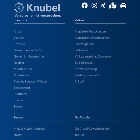
Standorte
Verkauf
Ahaus
Angebote Privatkunden
Beckum
Angebote Gewerbekunden
Coesfeld
Fahrzeugsuche
Greven Saerbecker Str.
E-Mobilität
Greven Am Eggenkamp
Volkswagen Nutzfahrzeuge
Holding
EU-Fahrzeuge
Münster Nord
Kfz-Versicherung
Münster Süd
Wartung & Inspektion
Porsche Zentrum Münster
Ankauf
Sendenhorst
Stadtlohn
Steinfurt
Telgte
Service
Großkunden
Knubel-Klassik-Konzept
Groß- und Gewerbekunden
NORA
JobCar