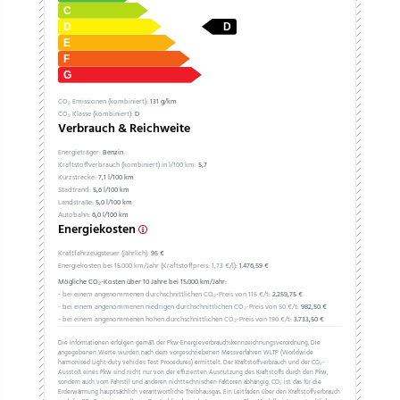
CO₂ Emissionen (kombiniert):
131 g/km
CO₂ Klasse (kombiniert):
D
Verbrauch & Reichweite
Energieträger:
Benzin
Kraftstoffverbrauch (kombiniert) in l/100 km:
5,7
Kurzstrecke:
7,1 l/100 km
Stadtrand:
5,6 l/100 km
Landstraße:
5,0 l/100 km
Autobahn:
6,0 l/100 km
Energiekosten
Kraftfahrzeugsteuer (jährlich):
95 €
Energiekosten bei 15.000 km/Jahr (Kraftstoffpreis:
1,
73
€
/l):
1.476,59 €
Mögliche CO₂-Kosten über 10 Jahre bei 15.000 km/Jahr:
- bei einem angenommenen durchschnittlichen CO₂-Preis von 115 €/t:
2.259,75 €
- bei einem angenommenen niedrigen durchschnittlichen CO₂-Preis von 50 €/t:
982,50 €
- bei einem angenommenen hohen durchschnittlichen CO₂-Preis von 190 €/t:
3.733,50 €
Die Informationen erfolgen gemäß der Pkw-Energieverbrauchskennzeichnungsverordnung. Die
angegebenen Werte wurden nach dem vorgeschriebenen Messverfahren WLTP (Worldwide
harmonised Light-duty vehicles Test Procedures) ermittelt. Der Kraftstoffverbrauch und der CO₂-
Ausstoß eines Pkw sind nicht nur von der effizienten Ausnutzung des Kraftstoffs durch den Pkw,
sondern auch vom Fahrstil und anderen nichttechnischen Faktoren abhängig. CO₂ ist das für die
Erderwärmung hauptsächlich verantwortliche Treibhausgas. Ein Leitfaden über den Kraftstoffverbrauch