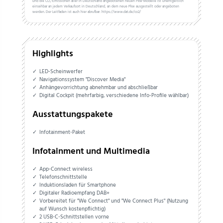
und die CO₂-Emissionen aller in Deutschland angebotenen neuen Pkw-Modelle ist unentgeltlich
einsehbar an jedem Verkaufsort in Deutschland, an dem neue Pkw ausgestellt oder angeboten
werden. Der Leitfaden ist auch hier abrufbar: https://www.dat.de/co2/
Highlights
LED-Scheinwerfer
Navigationssystem "Discover Media"
Anhängevorrichtung abnehmbar und abschließbar
Digital Cockpit (mehrfarbig, verschiedene Info-Profile wählbar)
Ausstattungspakete
Infotainment-Paket
Infotainment und Multimedia
App-Connect wireless
Telefonschnittstelle
Induktionsladen für Smartphone
Digitaler Radioempfang DAB+
Vorbereitet für "We Connect" und "We Connect Plus" (Nutzung
auf Wunsch kostenpflichtig)
2 USB-C-Schnittstellen vorne