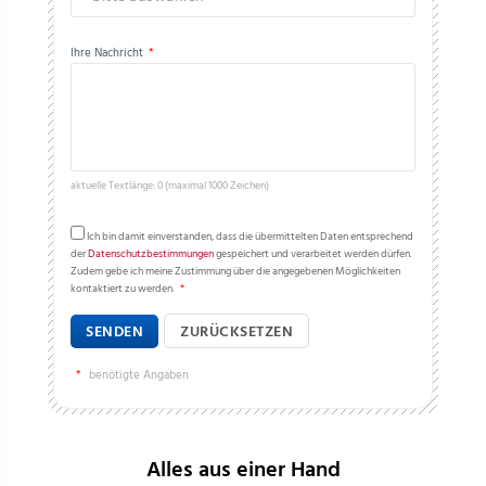
Ihre Nachricht
*
aktuelle Textlänge: 0 (maximal 1000 Zeichen)
Ich bin damit einverstanden, dass die übermittelten Daten entsprechend
der
Datenschutzbestimmungen
gespeichert und verarbeitet werden dürfen.
Zudem gebe ich meine Zustimmung über die angegebenen Möglichkeiten
kontaktiert zu werden.
*
SENDEN
ZURÜCKSETZEN
*
benötigte Angaben
Alles aus einer Hand