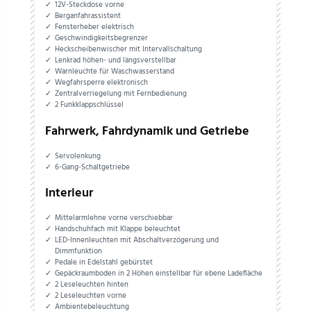
12V-Steckdose vorne
Berganfahrassistent
Fensterheber elektrisch
Geschwindigkeitsbegrenzer
Heckscheibenwischer mit Intervallschaltung
Lenkrad höhen- und längsverstellbar
Warnleuchte für Waschwasserstand
Wegfahrsperre elektronisch
Zentralverriegelung mit Fernbedienung
2 Funkklappschlüssel
Fahrwerk, Fahrdynamik und Getriebe
Servolenkung
6-Gang-Schaltgetriebe
Interieur
Mittelarmlehne vorne verschiebbar
Handschuhfach mit Klappe beleuchtet
LED-Innenleuchten mit Abschaltverzögerung und
Dimmfunktion
Pedale in Edelstahl gebürstet
Gepäckraumboden in 2 Höhen einstellbar für ebene Ladefläche
2 Leseleuchten hinten
2 Leseleuchten vorne
Ambientebeleuchtung