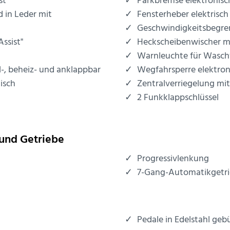
st"
Parkbremse elektronisc
 in Leder mit
Fensterheber elektrisch
Geschwindigkeitsbegre
Assist"
Heckscheibenwischer mi
Warnleuchte für Wasch
l-, beheiz- und anklappbar
Wegfahrsperre elektron
isch
Zentralverriegelung mi
2 Funkklappschlüssel
und Getriebe
Progressivlenkung
7-Gang-Automatikgetr
Pedale in Edelstahl geb