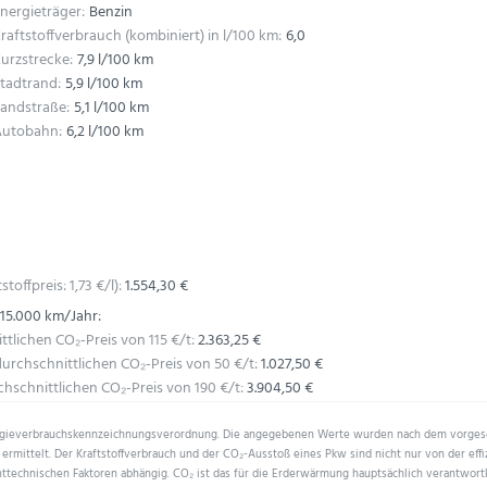
nergieträger:
Benzin
raftstoffverbrauch (kombiniert) in l/100 km:
6,0
urzstrecke:
7,9 l/100 km
tadtrand:
5,9 l/100 km
andstraße:
5,1 l/100 km
Autobahn:
6,2 l/100 km
stoffpreis:
1,
73
€
/l):
1.554,30 €
 15.000 km/Jahr:
lichen CO₂-Preis von 115 €/t:
2.363,25 €
rchschnittlichen CO₂-Preis von 50 €/t:
1.027,50 €
schnittlichen CO₂-Preis von 190 €/t:
3.904,50 €
ergieverbrauchskennzeichnungsverordnung. Die angegebenen Werte wurden nach dem vorge
ermittelt. Der Kraftstoffverbrauch und der CO₂-Ausstoß eines Pkw sind nicht nur von der eff
ttechnischen Faktoren abhängig. CO₂ ist das für die Erderwärmung hauptsächlich verantwortl