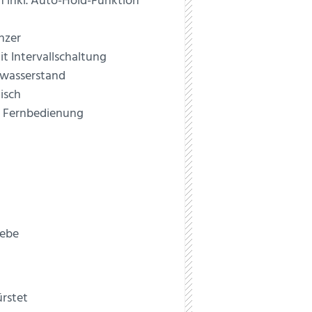
h inkl. Auto-Hold-Funktion
nzer
t Intervallschaltung
wasserstand
isch
t Fernbedienung
iebe
ürstet