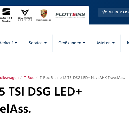
MEIN PAR
Verkauf
Service
Großkunden
Mieten
J
olkswagen
T-Roc
T-Roc R-Line 1.5 TSI DSG LED+ Navi AHK TravelAss.
.5 TSI DSG LED+
elAss.