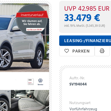
UVP
42.985 EUR
33.479 €
inkl. 19% MwSt. (5.345,39 EUR)
LEASING-/FINANZIE
PARKEN
Auftr.-Nr.
SV194044
Nutzungsart
Vorführfahrzeug