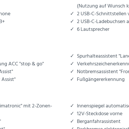
(Nutzung auf Wunsch ko
phone
2 USB-C-Schnittstellen 
AB+
2 USB-C-Ladebuchsen an
6 Lautsprecher
Spurhalteassistent "Lane
ung ACC "stop & go"
Verkehrszeichenerken
Assist"
Notbremsassistent "Fron
 Assist"
Fußgängererkennung
limatronic" mit 2-Zonen-
Innenspiegel automati
12V-Steckdose vorne
"
Berganfahrassistent