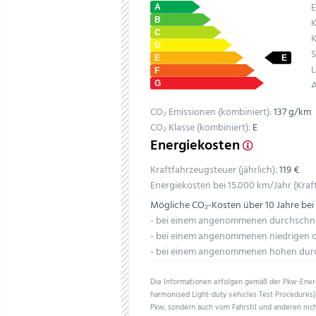
E
K
K
S
L
CO₂ Emissionen (kombiniert):
137 g/km
CO₂ Klasse (kombiniert):
E
Energiekosten
Kraftfahrzeugsteuer (jährlich):
119 €
Energiekosten bei 15.000 km/Jahr (Kraft
Mögliche CO₂-Kosten über 10 Jahre bei
- bei einem angenommenen durchschnitt
- bei einem angenommenen niedrigen du
- bei einem angenommenen hohen durch
Die Informationen erfolgen gemäß der Pkw-En
harmonised Light-duty vehicles Test Procedures) 
Pkw, sondern auch vom Fahrstil und anderen nich