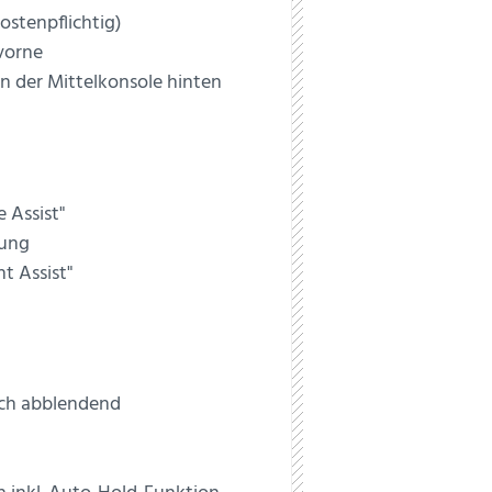
stenpflichtig)
vorne
 der Mittelkonsole hinten
 Assist"
nung
t Assist"
sch abblendend