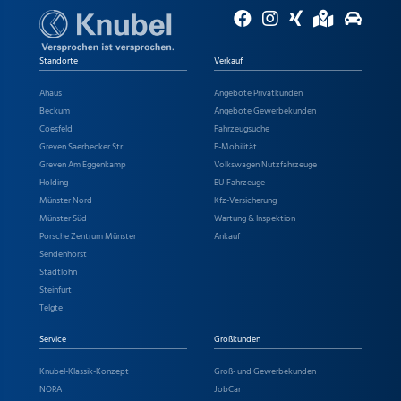
Standorte
Verkauf
Ahaus
Angebote Privatkunden
Beckum
Angebote Gewerbekunden
Coesfeld
Fahrzeugsuche
Greven Saerbecker Str.
E-Mobilität
Greven Am Eggenkamp
Volkswagen Nutzfahrzeuge
Holding
EU-Fahrzeuge
Münster Nord
Kfz-Versicherung
Münster Süd
Wartung & Inspektion
Porsche Zentrum Münster
Ankauf
Sendenhorst
Stadtlohn
Steinfurt
Telgte
Service
Großkunden
Knubel-Klassik-Konzept
Groß- und Gewerbekunden
NORA
JobCar