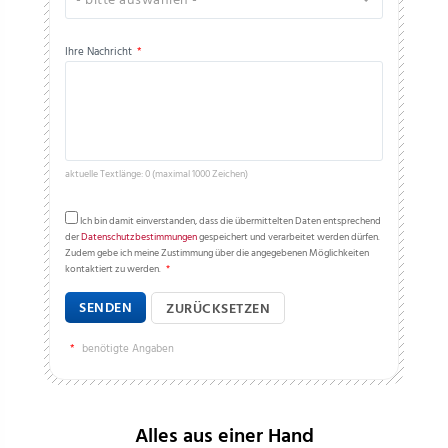
- bitte auswählen -
Ihre Nachricht
*
aktuelle Textlänge: 0 (maximal 1000 Zeichen)
Ich bin damit einverstanden, dass die übermittelten Daten entsprechend
der
Datenschutzbestimmungen
gespeichert und verarbeitet werden dürfen.
Zudem gebe ich meine Zustimmung über die angegebenen Möglichkeiten
kontaktiert zu werden.
*
SENDEN
ZURÜCKSETZEN
*
benötigte Angaben
Alles aus einer Hand