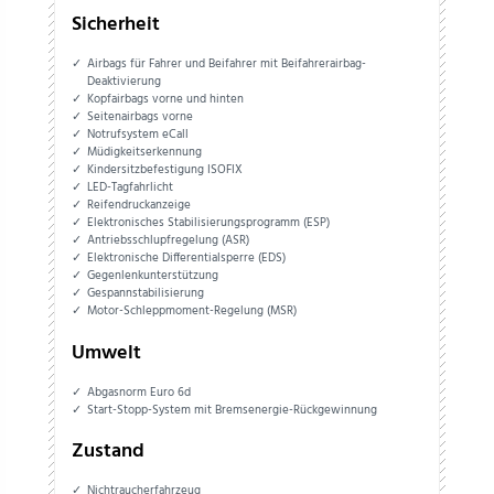
Sicherheit
Airbags für Fahrer und Beifahrer mit Beifahrerairbag-
Deaktivierung
Kopfairbags vorne und hinten
Seitenairbags vorne
Notrufsystem eCall
Müdigkeitserkennung
Kindersitzbefestigung ISOFIX
LED-Tagfahrlicht
Reifendruckanzeige
Elektronisches Stabilisierungsprogramm (ESP)
Antriebsschlupfregelung (ASR)
Elektronische Differentialsperre (EDS)
Gegenlenkunterstützung
Gespannstabilisierung
Motor-Schleppmoment-Regelung (MSR)
Umwelt
Abgasnorm Euro 6d
Start-Stopp-System mit Bremsenergie-Rückgewinnung
Zustand
Nichtraucherfahrzeug