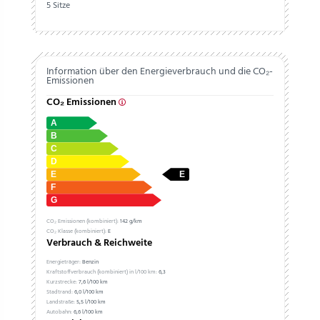
5 Sitze
Information über den Energieverbrauch und die CO₂-
Emissionen
CO₂ Emissionen
CO₂ Emissionen (kombiniert):
142 g/km
CO₂ Klasse (kombiniert):
E
Verbrauch & Reichweite
Energieträger:
Benzin
Kraftstoffverbrauch (kombiniert) in l/100 km:
6,3
Kurzstrecke:
7,6 l/100 km
Stadtrand:
6,0 l/100 km
Landstraße:
5,5 l/100 km
Autobahn:
6,6 l/100 km