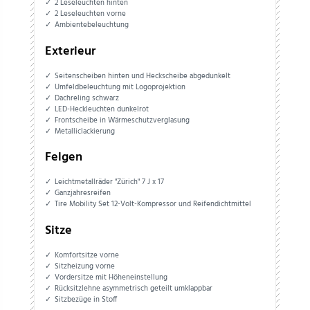
2 Leseleuchten hinten
2 Leseleuchten vorne
Ambientebeleuchtung
Exterieur
Seitenscheiben hinten und Heckscheibe abgedunkelt
Umfeldbeleuchtung mit Logoprojektion
Dachreling schwarz
LED-Heckleuchten dunkelrot
Frontscheibe in Wärmeschutzverglasung
Metalliclackierung
Felgen
Leichtmetallräder "Zürich" 7 J x 17
Ganzjahresreifen
Tire Mobility Set 12-Volt-Kompressor und Reifendichtmittel
Sitze
Komfortsitze vorne
Sitzheizung vorne
Vordersitze mit Höheneinstellung
Rücksitzlehne asymmetrisch geteilt umklappbar
Sitzbezüge in Stoff