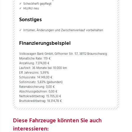
Scheckheft gepflegt
HU/AU neu
Sonstiges
Irrtümer, Änderungen und Zwischenverkauf vorbehalten
Finanzierungsbeispiel
Volkswagen Bank GmbH, Gifhorner Str. 57, 38112 Braunschweig
Monatliche Rate: 119 €
Anzahlung:
7.274,
00
€
Laufzeit: 36 Monate bei 10.000 km
Eff. Jahreszins: 5,99%
Schlussrate:
14.149,
00
€
Sollzinssatz: 5,83% (gebunden)
Ratenabsicherung:
0,
00
€
Abschlussgebühren:
0,
00
€
Nettokreditbetrag:
15.705,
33
€
Bruttokreditbetrag:
18.314,
78
€
Diese Fahrzeuge könnten Sie auch
interessieren: