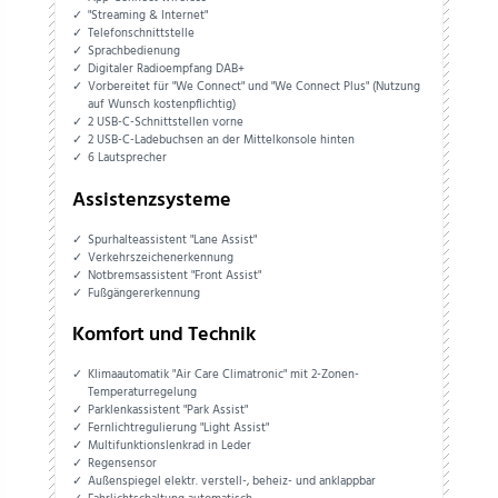
"Streaming & Internet"
Telefonschnittstelle
Sprachbedienung
Digitaler Radioempfang DAB+
Vorbereitet für "We Connect" und "We Connect Plus" (Nutzung
auf Wunsch kostenpflichtig)
2 USB-C-Schnittstellen vorne
2 USB-C-Ladebuchsen an der Mittelkonsole hinten
6 Lautsprecher
Assistenzsysteme
Spurhalteassistent "Lane Assist"
Verkehrszeichenerkennung
Notbremsassistent "Front Assist"
Fußgängererkennung
Komfort und Technik
Klimaautomatik "Air Care Climatronic" mit 2-Zonen-
Temperaturregelung
Parklenkassistent "Park Assist"
Fernlichtregulierung "Light Assist"
Multifunktionslenkrad in Leder
Regensensor
Außenspiegel elektr. verstell-, beheiz- und anklappbar