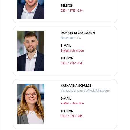
TELEFON
0251 / 97131-254
DAMION BECKERMANN
Neuwagen VW
E-MAIL
E-Mail schreiben
TELEFON
0251 / 97131-258
KATHARINA SCHULZE
Verkaufsleitung VW Nutzfahrzeuge
E-MAIL
E-Mail schreiben
TELEFON
0251 / 97131-285