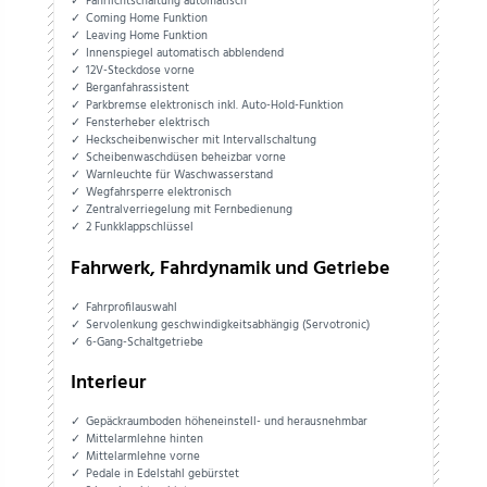
Fahrlichtschaltung automatisch
Coming Home Funktion
Leaving Home Funktion
Innenspiegel automatisch abblendend
12V-Steckdose vorne
Berganfahrassistent
Parkbremse elektronisch inkl. Auto-Hold-Funktion
Fensterheber elektrisch
Heckscheibenwischer mit Intervallschaltung
Scheibenwaschdüsen beheizbar vorne
Warnleuchte für Waschwasserstand
Wegfahrsperre elektronisch
Zentralverriegelung mit Fernbedienung
2 Funkklappschlüssel
Fahrwerk, Fahrdynamik und Getriebe
Fahrprofilauswahl
Servolenkung geschwindigkeitsabhängig (Servotronic)
6-Gang-Schaltgetriebe
Interieur
Gepäckraumboden höheneinstell- und herausnehmbar
Mittelarmlehne hinten
Mittelarmlehne vorne
Pedale in Edelstahl gebürstet