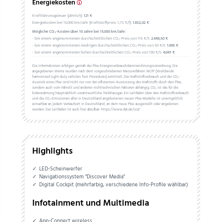
Energiekosten
Kraftfahrzeugsteuer (jährlich):
121 €
Energiekosten bei 15.000 km/Jahr (Kraftstoffpreis:
1,
73
€
/l):
1.632,02 €
Mögliche CO₂-Kosten über 10 Jahre bei 15.000 km/Jahr:
- bei einem angenommenen durchschnittlichen CO₂-Preis von 115 €/t:
2.449,50 €
- bei einem angenommenen niedrigen durchschnittlichen CO₂-Preis von 50 €/t:
1.065 €
- bei einem angenommenen hohen durchschnittlichen CO₂-Preis von 190 €/t:
4.047 €
Die Informationen erfolgen gemäß der Pkw-Energieverbrauchskennzeichnungsverordnung. Die
angegebenen Werte wurden nach dem vorgeschriebenen Messverfahren WLTP (Worldwide
harmonised Light-duty vehicles Test Procedures) ermittelt. Der Kraftstoffverbrauch und der CO₂-
Ausstoß eines Pkw sind nicht nur von der effizienten Ausnutzung des Kraftstoffs durch den Pkw,
sondern auch vom Fahrstil und anderen nichttechnischen Faktoren abhängig. CO₂ ist das für die
Erderwärmung hauptsächlich verantwortliche Treibhausgas. Ein Leitfaden über den Kraftstoffverbrauch
und die CO₂-Emissionen aller in Deutschland angebotenen neuen Pkw-Modelle ist unentgeltlich
einsehbar an jedem Verkaufsort in Deutschland, an dem neue Pkw ausgestellt oder angeboten
werden. Der Leitfaden ist auch hier abrufbar: https://www.dat.de/co2/
Highlights
LED-Scheinwerfer
Navigationssystem "Discover Media"
Digital Cockpit (mehrfarbig, verschiedene Info-Profile wählbar)
Infotainment und Multimedia
App-Connect wireless