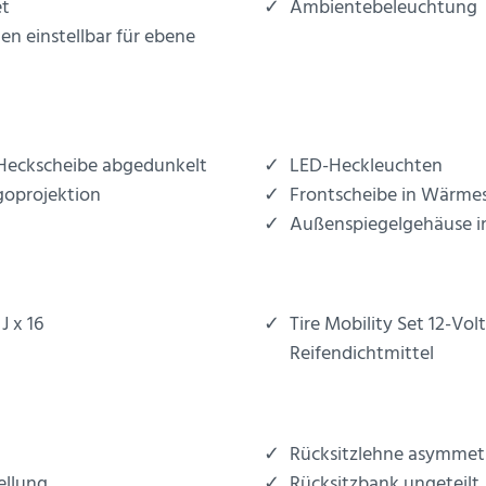
et
Ambientebeleuchtung
n einstellbar für ebene
 Heckscheibe abgedunkelt
LED-Heckleuchten
goprojektion
Frontscheibe in Wärme
Außenspiegelgehäuse in
J x 16
Tire Mobility Set 12-Vo
Reifendichtmittel
Rücksitzlehne asymmetr
ellung
Rücksitzbank ungeteilt