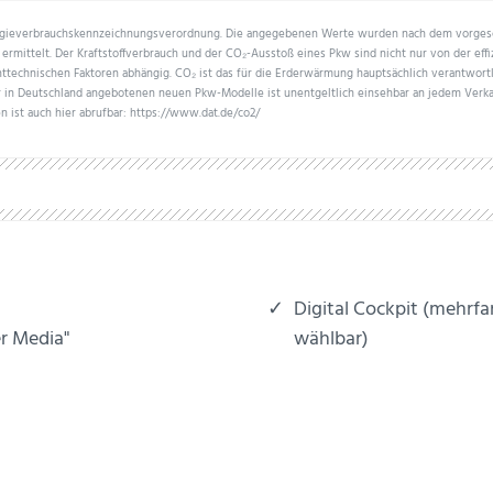
ergieverbrauchskennzeichnungsverordnung. Die angegebenen Werte wurden nach dem vorge
ermittelt. Der Kraftstoffverbrauch und der CO₂-Ausstoß eines Pkw sind nicht nur von der eff
ttechnischen Faktoren abhängig. CO₂ ist das für die Erderwärmung hauptsächlich verantwortl
er in Deutschland angebotenen neuen Pkw-Modelle ist unentgeltlich einsehbar an jedem Verk
n ist auch hier abrufbar: https://www.dat.de/co2/
Digital Cockpit (mehrfar
r Media"
wählbar)