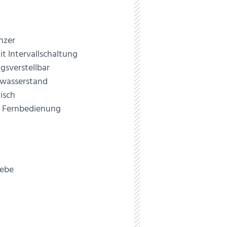
nzer
t Intervallschaltung
gsverstellbar
wasserstand
isch
t Fernbedienung
iebe