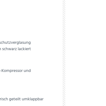
schutzverglasung
 schwarz lackiert
lt-Kompressor und
isch geteilt umklappbar