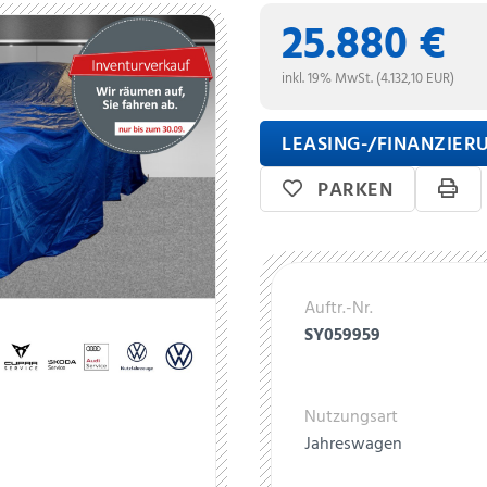
25.880 €
inkl. 19% MwSt. (4.132,10 EUR)
LEASING-/FINANZIE
PARKEN
Auftr.-Nr.
SY059959
Nutzungsart
Jahreswagen