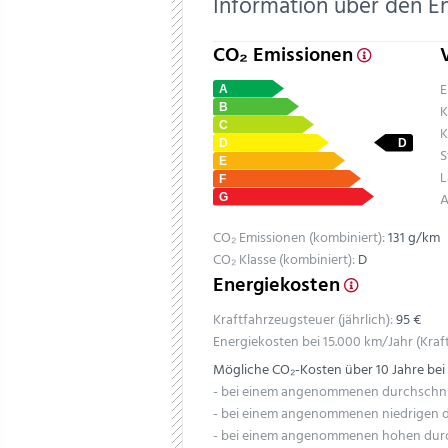
Information über den E
CO₂ Emissionen
E
K
K
S
L
A
CO₂ Emissionen (kombiniert):
131 g/km
CO₂ Klasse (kombiniert):
D
Energiekosten
Kraftfahrzeugsteuer (jährlich):
95 €
Energiekosten bei 15.000 km/Jahr (Kraft
Mögliche CO₂-Kosten über 10 Jahre bei
- bei einem angenommenen durchschnitt
- bei einem angenommenen niedrigen du
- bei einem angenommenen hohen durch