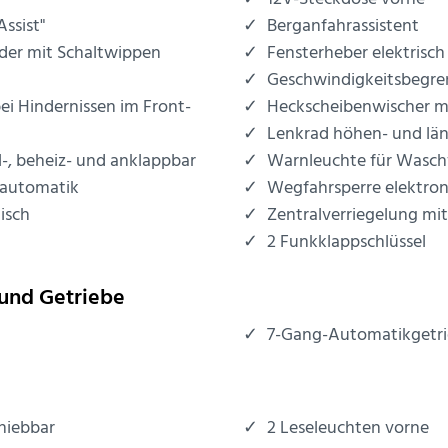
Assist"
Berganfahrassistent
eder mit Schaltwippen
Fensterheber elektrisch
Geschwindigkeitsbegre
bei Hindernissen im Front-
Heckscheibenwischer mi
Lenkrad höhen- und län
l-, beheiz- und anklappbar
Warnleuchte für Wasch
nautomatik
Wegfahrsperre elektron
isch
Zentralverriegelung mi
2 Funkklappschlüssel
und Getriebe
7-Gang-Automatikgetr
hiebbar
2 Leseleuchten vorne