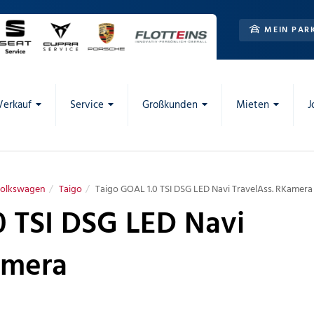
MEIN PAR
Verkauf
Service
Großkunden
Mieten
J
olkswagen
Taigo
Taigo GOAL 1.0 TSI DSG LED Navi TravelAss. RKamera
0 TSI DSG LED Navi
amera