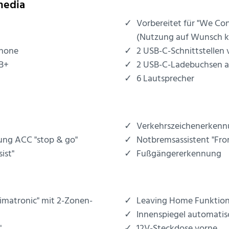
media
Vorbereitet für "We Co
(Nutzung auf Wunsch ko
phone
2 USB-C-Schnittstellen 
AB+
2 USB-C-Ladebuchsen an
6 Lautsprecher
Verkehrszeichenerken
ung ACC "stop & go"
Notbremsassistent "Fron
ist"
Fußgängererkennung
limatronic" mit 2-Zonen-
Leaving Home Funktio
Innenspiegel automati
"
12V-Steckdose vorne