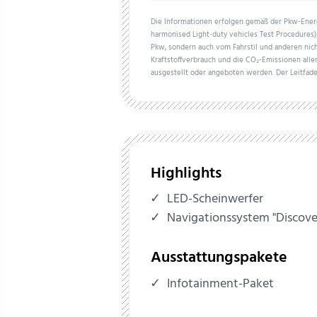
Die Informationen erfolgen gemäß der Pkw-En
harmonised Light-duty vehicles Test Procedures) 
Pkw, sondern auch vom Fahrstil und anderen nich
Kraftstoffverbrauch und die CO₂-Emissionen all
ausgestellt oder angeboten werden. Der Leitfade
Highlights
LED-Scheinwerfer
Navigationssystem "Discove
Ausstattungspakete
Infotainment-Paket