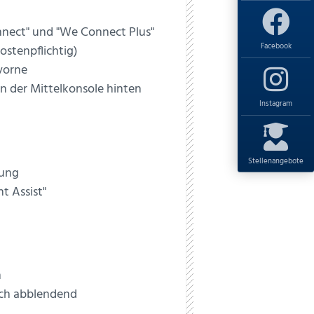
nnect" und "We Connect Plus"
Facebook
stenpflichtig)
vorne
 der Mittelkonsole hinten
Instagram
Stellenangebote
nung
t Assist"
n
sch abblendend