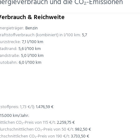
nergieverbrauch und die CO₂-Emissionen
Verbrauch & Reichweite
nergieträger:
Benzin
raftstoffverbrauch (kombiniert) in l/100 km:
5,7
urzstrecke:
7,1 l/100 km
tadtrand:
5,6 l/100 km
andstraße:
5,0 l/100 km
utobahn:
6,0 l/100 km
stoffpreis:
1,
73
€
/l):
1.476,59 €
 15.000 km/Jahr:
lichen CO₂-Preis von 115 €/t:
2.259,75 €
rchschnittlichen CO₂-Preis von 50 €/t:
982,50 €
schnittlichen CO₂-Preis von 190 €/t:
3.733,50 €