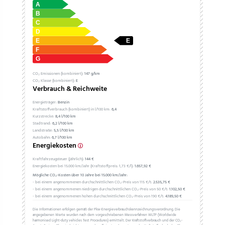
CO₂ Emissionen (kombiniert):
147 g/km
CO₂ Klasse (kombiniert):
E
Verbrauch & Reichweite
Energieträger:
Benzin
Kraftstoffverbrauch (kombiniert) in l/100 km:
6,4
Kurzstrecke:
8,4 l/100 km
Stadtrand:
6,2 l/100 km
Landstraße:
5,5 l/100 km
Autobahn:
6,7 l/100 km
Energiekosten
Kraftfahrzeugsteuer (jährlich):
144 €
Energiekosten bei 15.000 km/Jahr (Kraftstoffpreis:
1,
73
€
/l):
1.657,92 €
Mögliche CO₂-Kosten über 10 Jahre bei 15.000 km/Jahr:
- bei einem angenommenen durchschnittlichen CO₂-Preis von 115 €/t:
2.535,75 €
- bei einem angenommenen niedrigen durchschnittlichen CO₂-Preis von 50 €/t:
1.102,50 €
- bei einem angenommenen hohen durchschnittlichen CO₂-Preis von 190 €/t:
4.189,50 €
Die Informationen erfolgen gemäß der Pkw-Energieverbrauchskennzeichnungsverordnung. Die
angegebenen Werte wurden nach dem vorgeschriebenen Messverfahren WLTP (Worldwide
harmonised Light-duty vehicles Test Procedures) ermittelt. Der Kraftstoffverbrauch und der CO₂-