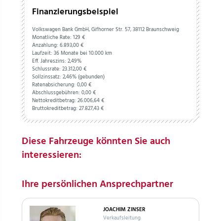
Finanzierungsbeispiel
Volkswagen Bank GmbH, Gifhorner Str. 57, 38112 Braunschweig
Monatliche Rate: 129 €
Anzahlung:
6.893,
00
€
Laufzeit: 36 Monate bei 10.000 km
Eff. Jahreszins: 2,49%
Schlussrate:
23.312,
00
€
Sollzinssatz: 2,46% (gebunden)
Ratenabsicherung:
0,
00
€
Abschlussgebühren:
0,
00
€
Nettokreditbetrag:
26.006,
64
€
Bruttokreditbetrag:
27.827,
43
€
Diese Fahrzeuge könnten Sie auch
interessieren:
Ihre persönlichen Ansprechpartner
JOACHIM ZINSER
Verkaufsleitung