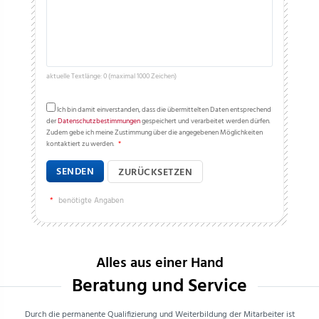
aktuelle Textlänge: 0 (maximal 1000 Zeichen)
Ich bin damit einverstanden, dass die übermittelten Daten entsprechend
der
Datenschutzbestimmungen
gespeichert und verarbeitet werden dürfen.
Zudem gebe ich meine Zustimmung über die angegebenen Möglichkeiten
kontaktiert zu werden.
*
SENDEN
ZURÜCKSETZEN
*
benötigte Angaben
Alles aus einer Hand
Beratung und Service
Durch die permanente Qualifizierung und Weiterbildung der Mitarbeiter ist