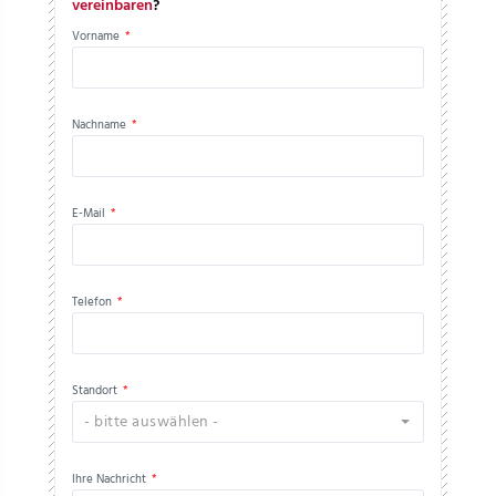
vereinbaren
?
Vorname
*
Nachname
*
E-Mail
*
Telefon
*
Standort
*
- bitte auswählen -
Ihre Nachricht
*