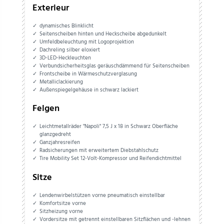
Exterieur
dynamisches Blinklicht
Seitenscheiben hinten und Heckscheibe abgedunkelt
Umfeldbeleuchtung mit Logoprojektion
Dachreling silber eloxiert
3D-LED-Heckleuchten
Verbundsicherheitsglas geräuschdämmend für Seitenscheiben
Frontscheibe in Wärmeschutzverglasung
Metalliclackierung
Außenspiegelgehäuse in schwarz lackiert
Felgen
Leichtmetallräder "Napoli" 7,5 J x 18 in Schwarz Oberfläche
glanzgedreht
Ganzjahresreifen
Radsicherungen mit erweitertem Diebstahlschutz
Tire Mobility Set 12-Volt-Kompressor und Reifendichtmittel
Sitze
Lendenwirbelstützen vorne pneumatisch einstellbar
Komfortsitze vorne
Sitzheizung vorne
Vordersitze mit getrennt einstellbaren Sitzflächen und -lehnen