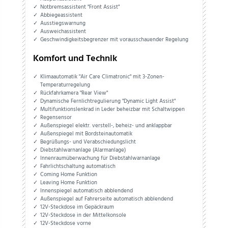
Notbremsassistent "Front Assist"
Abbiegeassistent
Ausstiegswarnung
Ausweichassistent
Geschwindigkeitsbegrenzer mit vorausschauender Regelung
Komfort und Technik
Klimaautomatik "Air Care Climatronic" mit 3-Zonen-
Temperaturregelung
Rückfahrkamera "Rear View"
Dynamische Fernlichtregulierung "Dynamic Light Assist"
Multifunktionslenkrad in Leder beheizbar mit Schaltwippen
Regensensor
Außenspiegel elektr. verstell-, beheiz- und anklappbar
Außenspiegel mit Bordsteinautomatik
Begrüßungs- und Verabschiedungslicht
Diebstahlwarnanlage (Alarmanlage)
Innenraumüberwachung für Diebstahlwarnanlage
Fahrlichtschaltung automatisch
Coming Home Funktion
Leaving Home Funktion
Innenspiegel automatisch abblendend
Außenspiegel auf Fahrerseite automatisch abblendend
12V-Steckdose im Gepäckraum
12V-Steckdose in der Mittelkonsole
12V-Steckdose vorne