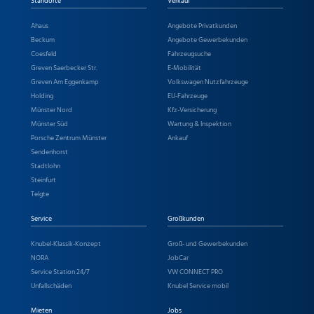
Standorte
Verkauf
Ahaus
Angebote Privatkunden
Beckum
Angebote Gewerbekunden
Coesfeld
Fahrzeugsuche
Greven Saerbecker Str.
E-Mobilität
Greven Am Eggenkamp
Volkswagen Nutzfahrzeuge
Holding
EU-Fahrzeuge
Münster Nord
Kfz-Versicherung
Münster Süd
Wartung & Inspektion
Porsche Zentrum Münster
Ankauf
Sendenhorst
Stadtlohn
Steinfurt
Telgte
Service
Großkunden
Knubel-Klassik-Konzept
Groß- und Gewerbekunden
NORA
JobCar
Service Station 24/7
VW CONNECT PRO
Unfallschäden
Knubel Service mobil
Mieten
Jobs