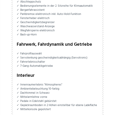
Abschleppschutz
Bedienungselemente in der 2. Sitzreihe für Klimaautomatik
Berganfahrassistent
Parkbremse elektronisch inkl. Auto-Hold-Funktion
Fensterheber elektrisch
Geschwindigkeitsbegrenzer
Waschwasserstand-Anzeige
Wegfahrsperre elektronisch
Back-up-Horn
Fahrwerk, Fahrdynamik und Getriebe
Fahrprofilauswahl
Servolenkung geschwindigkeitsabhängig (Servotronic)
Fahrerlebnisschalter
7-Gang-Automatikgetriebe
Interieur
Innenraumerlebnis "Atmospheres"
Ambientebeleuchtung 10-farbig
Dachhimmel in Schwarz
Mittelarmlehne vorne
Pedale in Edelstahl gebürstet
Gepäckraumboden in 2 Höhen einstellbar für ebene Ladefläche
Mittelkonsole gepolstert