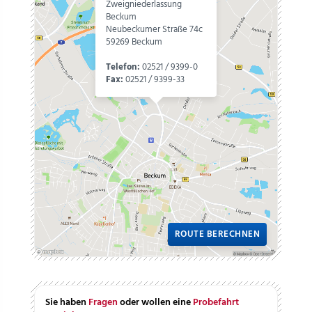
Zweigniederlassung
Beckum
Neubeckumer Straße 74c
59269 Beckum
Telefon:
02521 / 9399-0
Fax:
02521 / 9399-33
ROUTE BERECHNEN
Sie haben
Fragen
oder wollen eine
Probefahrt