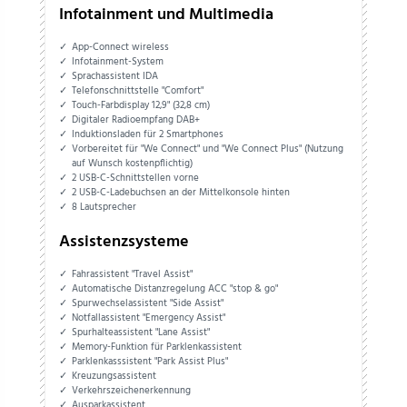
Infotainment und Multimedia
App-Connect wireless
Infotainment-System
Sprachassistent IDA
Telefonschnittstelle "Comfort"
Touch-Farbdisplay 12,9" (32,8 cm)
Digitaler Radioempfang DAB+
Induktionsladen für 2 Smartphones
Vorbereitet für "We Connect" und "We Connect Plus" (Nutzung
auf Wunsch kostenpflichtig)
2 USB-C-Schnittstellen vorne
2 USB-C-Ladebuchsen an der Mittelkonsole hinten
8 Lautsprecher
Assistenzsysteme
Fahrassistent "Travel Assist"
Automatische Distanzregelung ACC "stop & go"
Spurwechselassistent "Side Assist"
Notfallassistent "Emergency Assist"
Spurhalteassistent "Lane Assist"
Memory-Funktion für Parklenkassistent
Parklenkasssistent "Park Assist Plus"
Kreuzungsassistent
Verkehrszeichenerkennung
Ausparkassistent