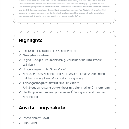
Ausstoß eines Pkw sind nicht nur von der effizienten Ausnutzung des Kraftstoffs durch den Pkw,
sondern auch vom Fahrstil und anderen nichttechnischen Faktoren abhängig. CO₂ ist das für die
Erderwärmung hauptsächlich verantwortliche Treibhausgas. Ein Leitfaden über den Kraftstoffverbrauch
und die CO₂-Emissionen aller in Deutschland angebotenen neuen Pkw-Modelle ist unentgeltlich
einsehbar an jedem Verkaufsort in Deutschland, an dem neue Pkw ausgestellt oder angeboten
werden. Der Leitfaden ist auch hier abrufbar: https://www.dat.de/co2/
Highlights
IQ.LIGHT - HD Matrix LED-Scheinwerfer
Navigationssystem
Digital Cockpit Pro (mehrfarbig, verschiedene Info-Profile
wählbar)
Umgebungsansicht "Area View"
Schlüsselloses Schließ- und Startsystem "Keyless Advanced"
mit berührungsloser Ver- und Entriegelung
Anhängerrangierassistent "Trailer Assist"
Anhängevorrichtung schwenkbar mit elektrischer Entriegelung
Heckklappe mit sensorgesteuerter Öffnung und elektrischer
Schließung
Ausstattungspakete
Infotainment-Paket
Plus-Paket