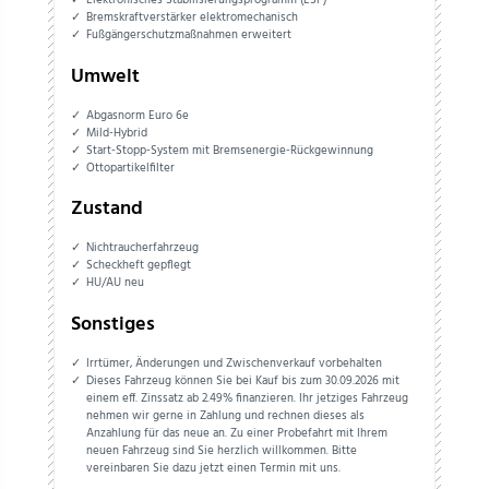
Elektronisches Stabilisierungsprogramm (ESP)
Bremskraftverstärker elektromechanisch
Fußgängerschutzmaßnahmen erweitert
Umwelt
Abgasnorm Euro 6e
Mild-Hybrid
Start-Stopp-System mit Bremsenergie-Rückgewinnung
Ottopartikelfilter
Zustand
Nichtraucherfahrzeug
Scheckheft gepflegt
HU/AU neu
Sonstiges
Irrtümer, Änderungen und Zwischenverkauf vorbehalten
Dieses Fahrzeug können Sie bei Kauf bis zum 30.09.2026 mit
einem eff. Zinssatz ab 2.49% finanzieren. Ihr jetziges Fahrzeug
nehmen wir gerne in Zahlung und rechnen dieses als
Anzahlung für das neue an. Zu einer Probefahrt mit Ihrem
neuen Fahrzeug sind Sie herzlich willkommen. Bitte
vereinbaren Sie dazu jetzt einen Termin mit uns.