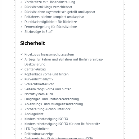
Vordersitze mit Höheneinstellung
Rücksitzbank längs verschiebbar
Rücksitzlehne asymmetrisch geteilt umklappbar
Beifahrersitzlehne komplett umklappbar
Durchlademöglichkeit für Rücksitze
Fernentriegelung für Rücksitzlehne
Sitzbezüge in Stoff
Sicherheit
Proaktives Insassenschutzsystem
Airbags für Fahrer und Beifahrer mit Beifahrerairbag-
Deaktivierung
Center-Airbag
Kopfairbags vorne und hinten
Kurvenlicht adaptiv
Schlechtwetterlicht
Seitenairbags vorne und hinten
Notrufsystem eCall
Fußgänger- und Radfahrererkennung
Ablenkungs- und Müdigkeitserkennung
Vorbereitung Alcohol Interlock
Abbiegelicht
Kindersitzbefestigung ISOFIX
Kindersitzbefestigung ISOFIX für den Beifahrersitz
LED-Tagfahrlicht
Reifendruckanzeige