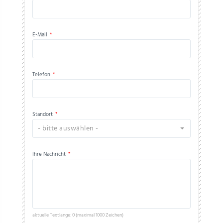
E-Mail
*
Telefon
*
Standort
*
- bitte auswählen -
Ihre Nachricht
*
aktuelle Textlänge: 0 (maximal 1000 Zeichen)