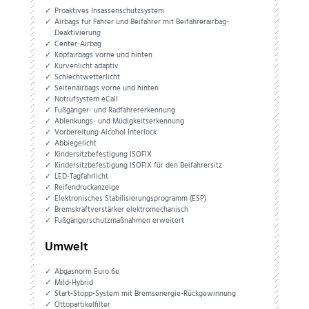
Proaktives Insassenschutzsystem
Airbags für Fahrer und Beifahrer mit Beifahrerairbag-
Deaktivierung
Center-Airbag
Kopfairbags vorne und hinten
Kurvenlicht adaptiv
Schlechtwetterlicht
Seitenairbags vorne und hinten
Notrufsystem eCall
Fußgänger- und Radfahrererkennung
Ablenkungs- und Müdigkeitserkennung
Vorbereitung Alcohol Interlock
Abbiegelicht
Kindersitzbefestigung ISOFIX
Kindersitzbefestigung ISOFIX für den Beifahrersitz
LED-Tagfahrlicht
Reifendruckanzeige
Elektronisches Stabilisierungsprogramm (ESP)
Bremskraftverstärker elektromechanisch
Fußgängerschutzmaßnahmen erweitert
Umwelt
Abgasnorm Euro 6e
Mild-Hybrid
Start-Stopp-System mit Bremsenergie-Rückgewinnung
Ottopartikelfilter