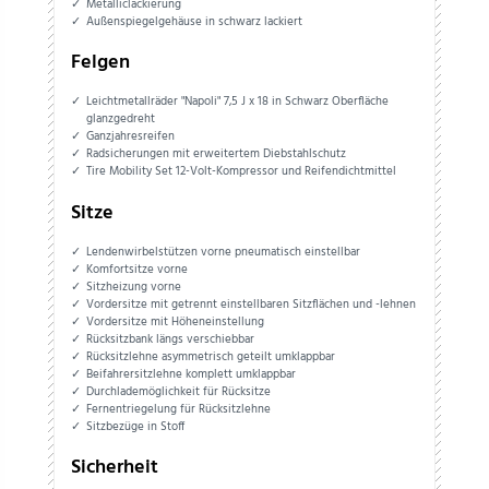
Metalliclackierung
Außenspiegelgehäuse in schwarz lackiert
Felgen
Leichtmetallräder "Napoli" 7,5 J x 18 in Schwarz Oberfläche
glanzgedreht
Ganzjahresreifen
Radsicherungen mit erweitertem Diebstahlschutz
Tire Mobility Set 12-Volt-Kompressor und Reifendichtmittel
Sitze
Lendenwirbelstützen vorne pneumatisch einstellbar
Komfortsitze vorne
Sitzheizung vorne
Vordersitze mit getrennt einstellbaren Sitzflächen und -lehnen
Vordersitze mit Höheneinstellung
Rücksitzbank längs verschiebbar
Rücksitzlehne asymmetrisch geteilt umklappbar
Beifahrersitzlehne komplett umklappbar
Durchlademöglichkeit für Rücksitze
Fernentriegelung für Rücksitzlehne
Sitzbezüge in Stoff
Sicherheit