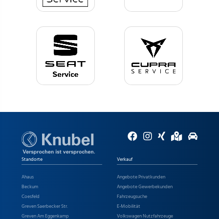
Standorte
Verkauf
Ahaus
Angebote Privatkunden
Beckum
Angebote Gewerbekunden
Coesfeld
Fahrzeugsuche
Greven Saerbecker Str.
E-Mobilität
Greven Am Eggenkamp
Volkswagen Nutzfahrzeuge