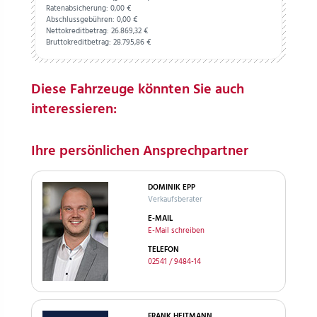
Ratenabsicherung:
0,
00
€
Abschlussgebühren:
0,
00
€
Nettokreditbetrag:
26.869,
32
€
Bruttokreditbetrag:
28.795,
86
€
Diese Fahrzeuge könnten Sie auch
interessieren:
Ihre persönlichen Ansprechpartner
DOMINIK EPP
Verkaufsberater
E-MAIL
E-Mail schreiben
TELEFON
02541 / 9484-14
FRANK HEITMANN