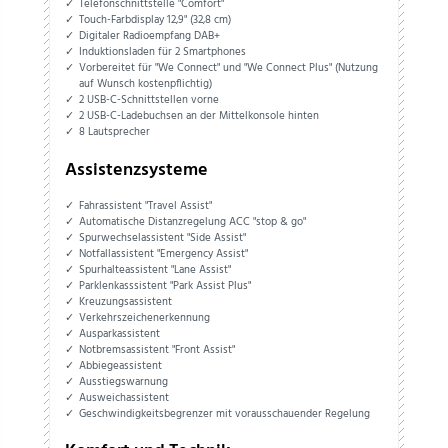
Telefonschnittstelle "Comfort"
Touch-Farbdisplay 12,9" (32,8 cm)
Digitaler Radioempfang DAB+
Induktionsladen für 2 Smartphones
Vorbereitet für "We Connect" und "We Connect Plus" (Nutzung
auf Wunsch kostenpflichtig)
2 USB-C-Schnittstellen vorne
2 USB-C-Ladebuchsen an der Mittelkonsole hinten
8 Lautsprecher
Assistenzsysteme
Fahrassistent "Travel Assist"
Automatische Distanzregelung ACC "stop & go"
Spurwechselassistent "Side Assist"
Notfallassistent "Emergency Assist"
Spurhalteassistent "Lane Assist"
Parklenkasssistent "Park Assist Plus"
Kreuzungsassistent
Verkehrszeichenerkennung
Ausparkassistent
Notbremsassistent "Front Assist"
Abbiegeassistent
Ausstiegswarnung
Ausweichassistent
Geschwindigkeitsbegrenzer mit vorausschauender Regelung