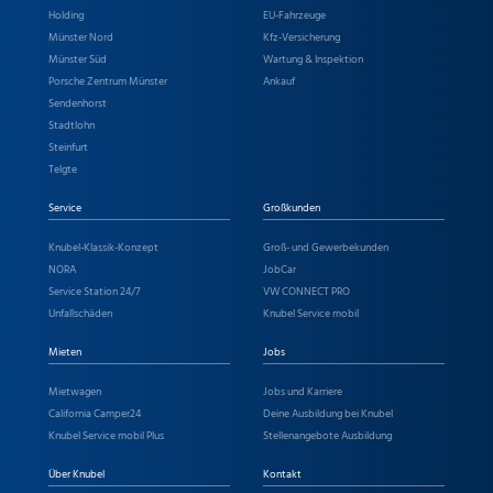
Holding
EU-Fahrzeuge
Münster Nord
Kfz-Versicherung
Münster Süd
Wartung & Inspektion
Porsche Zentrum Münster
Ankauf
Sendenhorst
Stadtlohn
Steinfurt
Telgte
Service
Großkunden
Knubel-Klassik-Konzept
Groß- und Gewerbekunden
NORA
JobCar
Service Station 24/7
VW CONNECT PRO
Unfallschäden
Knubel Service mobil
Mieten
Jobs
Mietwagen
Jobs und Karriere
California Camper24
Deine Ausbildung bei Knubel
Knubel Service mobil Plus
Stellenangebote Ausbildung
Über Knubel
Kontakt