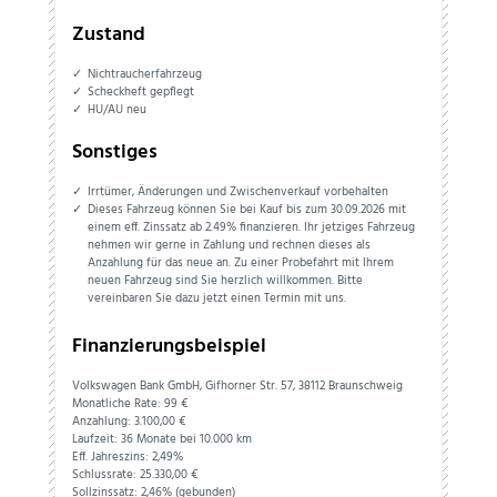
Zustand
Nichtraucherfahrzeug
Scheckheft gepflegt
HU/AU neu
Sonstiges
Irrtümer, Änderungen und Zwischenverkauf vorbehalten
Dieses Fahrzeug können Sie bei Kauf bis zum 30.09.2026 mit
einem eff. Zinssatz ab 2.49% finanzieren. Ihr jetziges Fahrzeug
nehmen wir gerne in Zahlung und rechnen dieses als
Anzahlung für das neue an. Zu einer Probefahrt mit Ihrem
neuen Fahrzeug sind Sie herzlich willkommen. Bitte
vereinbaren Sie dazu jetzt einen Termin mit uns.
Finanzierungsbeispiel
Volkswagen Bank GmbH, Gifhorner Str. 57, 38112 Braunschweig
Monatliche Rate: 99 €
Anzahlung:
3.100,
00
€
Laufzeit: 36 Monate bei 10.000 km
Eff. Jahreszins: 2,49%
Schlussrate:
25.330,
00
€
Sollzinssatz: 2,46% (gebunden)