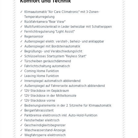
Komfort und Technik
Klimaautomatik "Air Care Climatronic" mit 3-Zonen-
Temperaturregelung
Rückfahrkamera "Rear View"
Multifunktionslenkrad in Leder beheizbar mit Schaltwippen
Fernlichtregulierung "Light Assist"
Regensensor
Außenspiegel elektr. verstell-, beheiz- und anklappbar
Außenspiegel mit Bordsteinautomatik
Begrüßungs- und Verabschiedungslicht
Schlüsselloses Startsystem "Keyless Start"
Türscheiben geräuschdämmend
Fahrlichtschaltung automatisch
Coming Home Funktion
Leaving Home Funktion
Innenspiegel automatisch abblendend
Außenspiegel auf Fahrerseite automatisch abblendend
12V-Steckdose im Gepäckraum
12V-Steckdose in der Mittelkonsole
12V-Steckdose vorne
Bedienungselemente in der 2. Sitzreihe für Klimaautomatik
Berganfahrassistent
Parkbremse elektronisch inkl. Auto-Hold-Funktion
Fensterheber elektrisch
Geschwindigkeitsbegrenzer
Waschwasserstand-Anzeige
Wegfahrsperre elektronisch