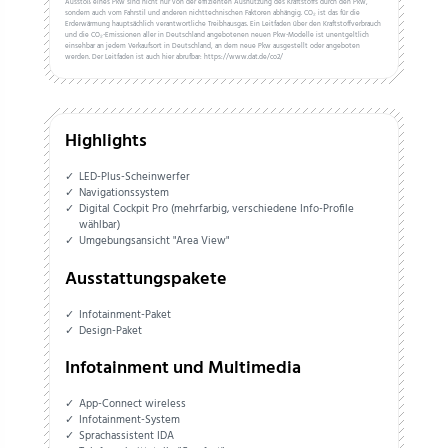
Ausstoß eines Pkw sind nicht nur von der effizienten Ausnutzung des Kraftstoffs durch den Pkw,
sondern auch vom Fahrstil und anderen nichttechnischen Faktoren abhängig. CO₂ ist das für die
Erderwärmung hauptsächlich verantwortliche Treibhausgas. Ein Leitfaden über den Kraftstoffverbrauch
und die CO₂-Emissionen aller in Deutschland angebotenen neuen Pkw-Modelle ist unentgeltlich
einsehbar an jedem Verkaufsort in Deutschland, an dem neue Pkw ausgestellt oder angeboten
werden. Der Leitfaden ist auch hier abrufbar: https://www.dat.de/co2/
Highlights
LED-Plus-Scheinwerfer
Navigationssystem
Digital Cockpit Pro (mehrfarbig, verschiedene Info-Profile
wählbar)
Umgebungsansicht "Area View"
Ausstattungspakete
Infotainment-Paket
Design-Paket
Infotainment und Multimedia
App-Connect wireless
Infotainment-System
Sprachassistent IDA