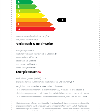
CO₂ Emissionen (kombiniert):
138 g/km
CO₂ Klasse (kombiniert):
E
Verbrauch & Reichweite
Energieträger:
Benzin
Kraftstoffverbrauch (kombiniert) in l/100 km:
6,1
Kurzstrecke:
7,8 l/100 km
Stadtrand:
5,8 l/100 km
Landstraße:
5,2 l/100 km
Autobahn:
6,4 l/100 km
Energiekosten
Kraftfahrzeugsteuer (jährlich):
121 €
Energiekosten bei 15.000 km/Jahr (Kraftstoffpreis:
1,
73
€
/l):
1.580,21 €
Mögliche CO₂-Kosten über 10 Jahre bei 15.000 km/Jahr:
- bei einem angenommenen durchschnittlichen CO₂-Preis von 115 €/t:
2.380,50 €
- bei einem angenommenen niedrigen durchschnittlichen CO₂-Preis von 50 €/t:
1.035 €
- bei einem angenommenen hohen durchschnittlichen CO₂-Preis von 190 €/t:
3.933 €
Die Informationen erfolgen gemäß der Pkw-Energieverbrauchskennzeichnungsverordnung. Die
angegebenen Werte wurden nach dem vorgeschriebenen Messverfahren WLTP (Worldwide
harmonised Light-duty vehicles Test Procedures) ermittelt. Der Kraftstoffverbrauch und der CO₂-