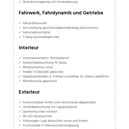
Zentralverriegelung mit Fernbedienung
Fahrwerk, Fahrdynamik und Getriebe
Fahrprofilauswahl
Servolenkung geschwindigkeitsabhängig (Servotronic)
Fahrerlebnisschalter
7-Gang-Automatikgetriebe
Interieur
Innenraumerlebnis "Atmospheres"
Ambientebeleuchtung 10-farbig
Mittelarmlehne vorne
Pedale in Edelstahl gebürstet
Gepäckraumboden in 2 Höhen einstellbar für ebene Ladefläche
Mittelkonsole gepolstert
Exterieur
Seitenscheiben hinten und Heckscheibe abgedunkelt
Umfeldbeleuchtung mit Logoprojektion
Dachreling silber eloxiert
3D-LED-Heckleuchten
Volkswagen Logo beleuchtet vorne und hinten
Frontscheibe in Wärmeschutzverglasung