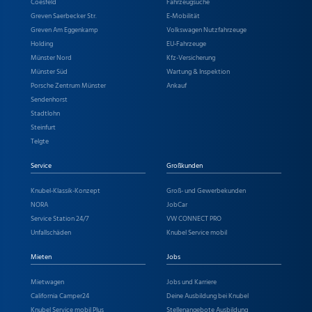
Coesfeld
Fahrzeugsuche
Greven Saerbecker Str.
E-Mobilität
Greven Am Eggenkamp
Volkswagen Nutzfahrzeuge
Holding
EU-Fahrzeuge
Münster Nord
Kfz-Versicherung
Münster Süd
Wartung & Inspektion
Porsche Zentrum Münster
Ankauf
Sendenhorst
Stadtlohn
Steinfurt
Telgte
Service
Großkunden
Knubel-Klassik-Konzept
Groß- und Gewerbekunden
NORA
JobCar
Service Station 24/7
VW CONNECT PRO
Unfallschäden
Knubel Service mobil
Mieten
Jobs
Mietwagen
Jobs und Karriere
California Camper24
Deine Ausbildung bei Knubel
Knubel Service mobil Plus
Stellenangebote Ausbildung