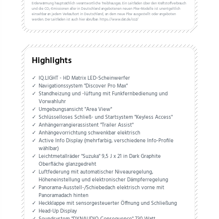
Erderwärmung hauptsächlich verantwortliche Treibhausgas. Ein Leitfaden über den Kraftstoffverbrauch
und die CO₂-Emissionen aller in Deutschland angebotenen neuen Pkw-Modelle ist unentgeltlich
einsehbar an jedem Verkaufsort in Deutschland, an dem neue Pkw ausgestellt oder angeboten
werden. Der Leitfaden ist auch hier abrufbar: https://www.dat.de/co2/
Highlights
IQ.LIGHT - HD Matrix LED-Scheinwerfer
Navigationssystem "Discover Pro Max"
Standheizung und -lüftung mit Funkfernbedienung und
Vorwahluhr
Umgebungsansicht "Area View"
Schlüsselloses Schließ- und Startsystem "Keyless Access"
Anhängerrangierassistent "Trailer Assist"
Anhängevorrichtung schwenkbar elektrisch
Active Info Display (mehrfarbig, verschiedene Info-Profile
wählbar)
Leichtmetallräder "Suzuka" 9,5 J x 21 in Dark Graphite
Oberfläche glanzgedreht
Luftfederung mit automatischer Niveauregelung,
Höheneinstellung und elektronischer Dämpferregelung
Panorama-Ausstell-/Schiebedach elektrisch vorne mit
Panoramadach hinten
Heckklappe mit sensorgesteuerter Öffnung und Schließung
Head-Up Display
Soundsystem "DYNAUDIO Consequence" 730 Watt