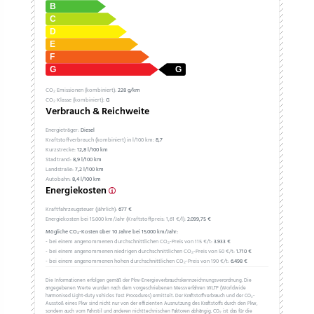
CO₂ Emissionen (kombiniert):
228 g/km
CO₂ Klasse (kombiniert):
G
Verbrauch & Reichweite
Energieträger:
Diesel
Kraftstoffverbrauch (kombiniert) in l/100 km:
8,7
Kurzstrecke:
12,8 l/100 km
Stadtrand:
8,9 l/100 km
Landstraße:
7,2 l/100 km
Autobahn:
8,4 l/100 km
Energiekosten
Kraftfahrzeugsteuer (jährlich):
677 €
Energiekosten bei 15.000 km/Jahr (Kraftstoffpreis:
1,
61
€
/l):
2.099,75 €
Mögliche CO₂-Kosten über 10 Jahre bei 15.000 km/Jahr:
- bei einem angenommenen durchschnittlichen CO₂-Preis von 115 €/t:
3.933 €
- bei einem angenommenen niedrigen durchschnittlichen CO₂-Preis von 50 €/t:
1.710 €
- bei einem angenommenen hohen durchschnittlichen CO₂-Preis von 190 €/t:
6.498 €
Die Informationen erfolgen gemäß der Pkw-Energieverbrauchskennzeichnungsverordnung. Die
angegebenen Werte wurden nach dem vorgeschriebenen Messverfahren WLTP (Worldwide
harmonised Light-duty vehicles Test Procedures) ermittelt. Der Kraftstoffverbrauch und der CO₂-
Ausstoß eines Pkw sind nicht nur von der effizienten Ausnutzung des Kraftstoffs durch den Pkw,
sondern auch vom Fahrstil und anderen nichttechnischen Faktoren abhängig. CO₂ ist das für die