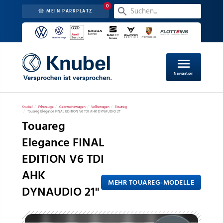
0
MEIN PARKPLATZ
menu
Navigation
Knubel
Fahrzeuge
Gebrauchtwagen
Volkswagen
Touareg
Touareg Elegance FINAL EDITION V6 TDI AHK DYNAUDIO 21"
Touareg
Elegance FINAL
EDITION V6 TDI
AHK
MEHR TOUAREG-MODELLE
DYNAUDIO 21"