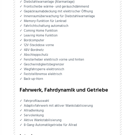
Diebstahlwarnanlage (Alarmanlage)
Frontscheibe wärme- und geräuschdämmend
Gepäckraumabdeckung mit elektrischer Öffnung
Innenraumüberwachung für Diebstahlwarnanlage
Memory-Funktion für Lenkrad
Fahrlichtschaltung automatisch
Coming Home Funktion
Leaving Home Funktion
Bordcomputer
12V-Steckdose vorne
48V-Bordnetz
Abschleppschutz
Fensterheber elektrisch vorne und hinten
Geschwindigkeitsbegrenzer
Wegfahrsperre elektronisch
Feststellbremse elektrisch
Back-up-Horn
Fahrwerk, Fahrdynamik und Getriebe
Fahrprofilauswahl
Adaptivfahrwerk mit aktiver Wankstabilisierung
Allradlenkung
Servolenkung
Aktive Wankstabilisierung
8-Gang-Automatikgetriebe für Allrad