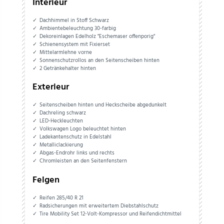
Interieur
Dachhimmel in Stoff Schwarz
Ambientebeleuchtung 30-farbig
Dekoreinlagen Edelholz "Eschemaser offenporig"
Schienensystem mit Fixierset
Mittelarmlehne vorne
Sonnenschutzrollos an den Seitenscheiben hinten
2 Getränkehalter hinten
Exterieur
Seitenscheiben hinten und Heckscheibe abgedunkelt
Dachreling schwarz
LED-Heckleuchten
Volkswagen Logo beleuchtet hinten
Ladekantenschutz in Edelstahl
Metalliclackierung
Abgas-Endrohr links und rechts
Chromleisten an den Seitenfenstern
Felgen
Reifen 285/40 R 21
Radsicherungen mit erweitertem Diebstahlschutz
Tire Mobility Set 12-Volt-Kompressor und Reifendichtmittel