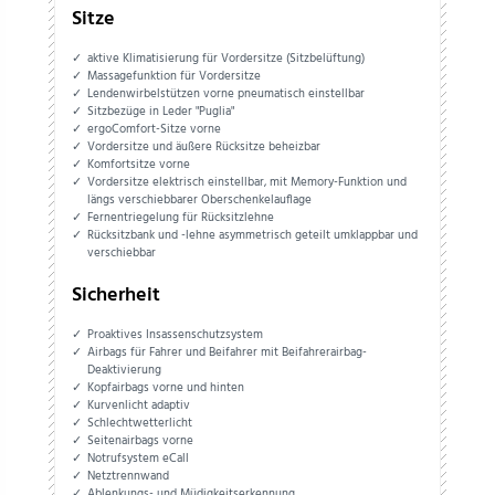
Sitze
aktive Klimatisierung für Vordersitze (Sitzbelüftung)
Massagefunktion für Vordersitze
Lendenwirbelstützen vorne pneumatisch einstellbar
Sitzbezüge in Leder "Puglia"
ergoComfort-Sitze vorne
Vordersitze und äußere Rücksitze beheizbar
Komfortsitze vorne
Vordersitze elektrisch einstellbar, mit Memory-Funktion und
längs verschiebbarer Oberschenkelauflage
Fernentriegelung für Rücksitzlehne
Rücksitzbank und -lehne asymmetrisch geteilt umklappbar und
verschiebbar
Sicherheit
Proaktives Insassenschutzsystem
Airbags für Fahrer und Beifahrer mit Beifahrerairbag-
Deaktivierung
Kopfairbags vorne und hinten
Kurvenlicht adaptiv
Schlechtwetterlicht
Seitenairbags vorne
Notrufsystem eCall
Netztrennwand
Ablenkungs- und Müdigkeitserkennung