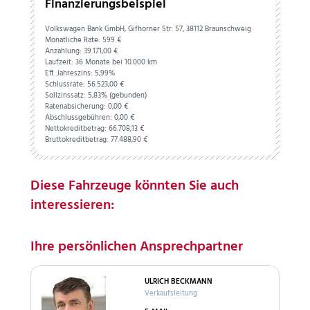
Finanzierungsbeispiel
Volkswagen Bank GmbH, Gifhorner Str. 57, 38112 Braunschweig
Monatliche Rate: 599 €
Anzahlung:
39.171,
00
€
Laufzeit: 36 Monate bei 10.000 km
Eff. Jahreszins: 5,99%
Schlussrate:
56.523,
00
€
Sollzinssatz: 5,83% (gebunden)
Ratenabsicherung:
0,
00
€
Abschlussgebühren:
0,
00
€
Nettokreditbetrag:
66.708,
13
€
Bruttokreditbetrag:
77.488,
90
€
Diese Fahrzeuge könnten Sie auch
interessieren:
Ihre persönlichen Ansprechpartner
ULRICH BECKMANN
Verkaufsleitung