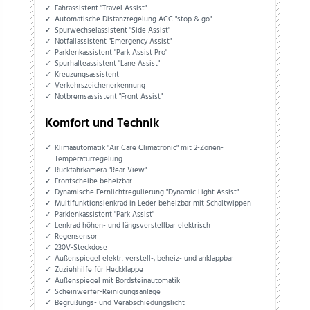
Fahrassistent "Travel Assist"
Automatische Distanzregelung ACC "stop & go"
Spurwechselassistent "Side Assist"
Notfallassistent "Emergency Assist"
Parklenkassistent "Park Assist Pro"
Spurhalteassistent "Lane Assist"
Kreuzungsassistent
Verkehrszeichenerkennung
Notbremsassistent "Front Assist"
Komfort und Technik
Klimaautomatik "Air Care Climatronic" mit 2-Zonen-
Temperaturregelung
Rückfahrkamera "Rear View"
Frontscheibe beheizbar
Dynamische Fernlichtregulierung "Dynamic Light Assist"
Multifunktionslenkrad in Leder beheizbar mit Schaltwippen
Parklenkassistent "Park Assist"
Lenkrad höhen- und längsverstellbar elektrisch
Regensensor
230V-Steckdose
Außenspiegel elektr. verstell-, beheiz- und anklappbar
Zuziehhilfe für Heckklappe
Außenspiegel mit Bordsteinautomatik
Scheinwerfer-Reinigungsanlage
Begrüßungs- und Verabschiedungslicht