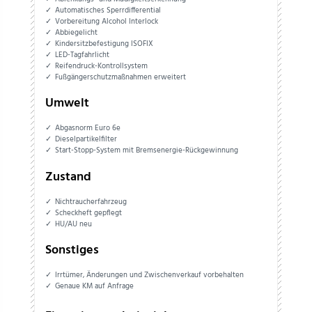
Automatisches Sperrdifferential
Vorbereitung Alcohol Interlock
Abbiegelicht
Kindersitzbefestigung ISOFIX
LED-Tagfahrlicht
Reifendruck-Kontrollsystem
Fußgängerschutzmaßnahmen erweitert
Umwelt
Abgasnorm Euro 6e
Dieselpartikelfilter
Start-Stopp-System mit Bremsenergie-Rückgewinnung
Zustand
Nichtraucherfahrzeug
Scheckheft gepflegt
HU/AU neu
Sonstiges
Irrtümer, Änderungen und Zwischenverkauf vorbehalten
Genaue KM auf Anfrage