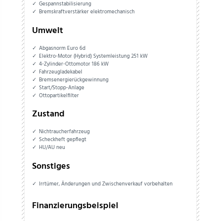
Gespannstabilisierung
Bremskraftverstärker elektromechanisch
Umwelt
Abgasnorm Euro 6d
Elektro-Motor (Hybrid) Systemleistung 251 kW
4-Zylinder-Ottomotor 186 kW
Fahrzeugladekabel
Bremsenergierückgewinnung
Start/Stopp-Anlage
Ottopartikelfilter
Zustand
Nichtraucherfahrzeug
Scheckheft gepflegt
HU/AU neu
Sonstiges
Irrtümer, Änderungen und Zwischenverkauf vorbehalten
Finanzierungsbeispiel