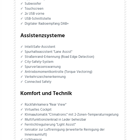
Subwoofer
Touchscreen
2x USB vorne
USB-Schnittstelle
Digitaler Radioempfang DAB+
Assistenzsysteme
IntelliSafe-Assistent
Spurhalteassistent "Lane Assist"
Straßenrand-Erkennung (Road Edge Detection)
City-Safety-System
Spurverlassenswarnung
Antriebsmomentkontrolle (Torque Vectoring)
Verkehrszeichenerkennung
Connected Safety
Komfort und Technik
Rückfahrkamera "Rear View"
Virtuelles Cockpit
Klimaautomatik "Climatronic" mit 2-Zonen-Temperaturregelung
Multifunktionslenkrad in Leder beheizbar
Fernlichtregulierung "Light Assist"
Ionisator zur Luftreinigung (erweiterte Reinigung der
Innenraumluft)
Lichtsensor