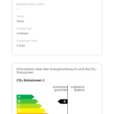
Bidirektionales Laden
--
Farbe
Weiss
Polster-Typ
Vollleder
Anzahl der Sitze
5 Sitze
Information über den Energieverbrauch und die CO₂-
Emissionen
CO₂ Emissionen
kombiniert
entladene
gewichtet
Batterie