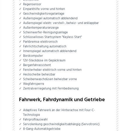
Regensensor
Einparkhilfe vorne und hinten
Geschwindigkeitsregelanlage
Außenspiegel automatisch abblendend
Außenspiegel elektr. verstell-, beheiz- und anklappbar
Außentemperaturanzeige
Scheinwerfer-Reinigungsanlage
Schlüsselloses Startsystem "Keyless Start"
Parkbremse elektronisch
Fahrlichtschaltung automatisch
Innenspiegel automatisch abblendend
Bordcomputer
12V-Steckdose im Gepäckraum
Berganfahrassistent
Fensterheber elektrisch vorne und hinten
Heckscheibe beheizbar
Scheibenwaschdüsen beheizbar vorne
Wegfahrsperre
Zentralverriegelung mit Fernbedienung
Fahrwerk, Fahrdynamik und Getriebe
Adaptives Fahrwerk an der Hinterachse mit Four-C-
Technologie
Fahrprofilauswahl
Servolenkung geschwindigkeitsabhängig (Servotronic)
8-Gang-Automatikgetriebe