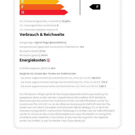
CO₂ Emissionen (gewichtet, kombiniert):
50 g/km
CO₂ Klasse (gewichtet, kombiniert):
B
CO₂ Klasse bei entladener Batterie:
F
Verbrauch & Reichweite
Energieträger:
Hybrid-Plugin (Benzin/Elektro)
Energieverbrauch (gewichtet, kombiniert) in kWh/100 km:
14,9
Reichweite (Stadt):
57 km
Reichweite (gesamt):
56 km
Energiekosten
Kraftfahrzeugsteuer (jährlich):
40 €
Mögliche CO₂-Kosten über 10 Jahre bei 15.000 km/Jahr:
- bei einem angenommenen durchschnittlichen CO₂-Preis von 115 €/t:
862,50 €
- bei einem angenommenen niedrigen durchschnittlichen CO₂-Preis von 50 €/t:
375 €
- bei einem angenommenen hohen durchschnittlichen CO₂-Preis von 190 €/t:
1.425 €
Die Informationen erfolgen gemäß der Pkw-Energieverbrauchskennzeichnungsverordnung. Die
angegebenen Werte wurden nach dem vorgeschriebenen Messverfahren WLTP (Worldwide
harmonised Light-duty vehicles Test Procedures) ermittelt. Der Kraftstoffverbrauch und der CO₂-
Ausstoß eines Pkw sind nicht nur von der effizienten Ausnutzung des Kraftstoffs durch den Pkw,
sondern auch vom Fahrstil und anderen nichttechnischen Faktoren abhängig. CO₂ ist das für die
Erderwärmung hauptsächlich verantwortliche Treibhausgas. Ein Leitfaden über den Kraftstoffverbrauch
und die CO₂-Emissionen aller in Deutschland angebotenen neuen Pkw-Modelle ist unentgeltlich
einsehbar an jedem Verkaufsort in Deutschland, an dem neue Pkw ausgestellt oder angeboten
werden. Der Leitfaden ist auch hier abrufbar: https://www.dat.de/co2/