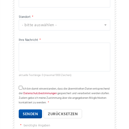
Standort
*
- bitte auswählen -
Ihre Nachricht
*
aktuelle Textlänge: 0 (maximal 1000 Zeichen)
Ich bin damit einverstanden, dass die übermittelten Daten entsprechend
der
Datenschutzbestimmungen
gespeichert und verarbeitet werden dürfen.
Zudem gebe ich meine Zustimmung über die angegebenen Möglichkeiten
kontaktiert zu werden.
*
SENDEN
ZURÜCKSETZEN
*
benötigte Angaben