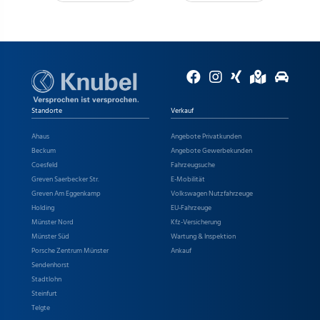
Standorte
Verkauf
Ahaus
Angebote Privatkunden
Beckum
Angebote Gewerbekunden
Coesfeld
Fahrzeugsuche
Greven Saerbecker Str.
E-Mobilität
Greven Am Eggenkamp
Volkswagen Nutzfahrzeuge
Holding
EU-Fahrzeuge
Münster Nord
Kfz-Versicherung
Münster Süd
Wartung & Inspektion
Porsche Zentrum Münster
Ankauf
Sendenhorst
Stadtlohn
Steinfurt
Telgte