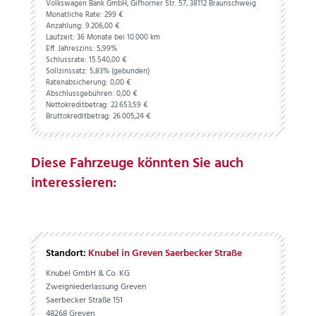
Volkswagen Bank GmbH, Gifhorner Str. 57, 38112 Braunschweig
Monatliche Rate: 299 €
Anzahlung:
9.206,
00
€
Laufzeit: 36 Monate bei 10.000 km
Eff. Jahreszins: 5,99%
Schlussrate:
15.540,
00
€
Sollzinssatz: 5,83% (gebunden)
Ratenabsicherung:
0,
00
€
Abschlussgebühren:
0,
00
€
Nettokreditbetrag:
22.653,
59
€
Bruttokreditbetrag:
26.005,
24
€
Diese Fahrzeuge könnten Sie auch
interessieren:
Standort:
Knubel in Greven Saerbecker Straße
Knubel GmbH & Co. KG
Zweigniederlassung Greven
Saerbecker Straße 151
48268 Greven