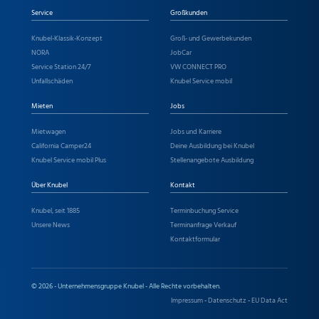
Service
Großkunden
Knubel-Klassik-Konzept
Groß- und Gewerbekunden
NORA
JobCar
Service Station 24/7
VW CONNECT PRO
Unfallschäden
Knubel Service mobil
Mieten
Jobs
Mietwagen
Jobs und Karriere
California Camper24
Deine Ausbildung bei Knubel
Knubel Service mobil Plus
Stellenangebote Ausbildung
Über Knubel
Kontakt
Knubel, seit 1885
Terminbuchung Service
Unsere News
Terminanfrage Verkauf
Kontaktformular
© 2026 - Unternehmensgruppe Knubel - Alle Rechte vorbehalten.
Impressum
-
Datenschutz
-
EU Data Act