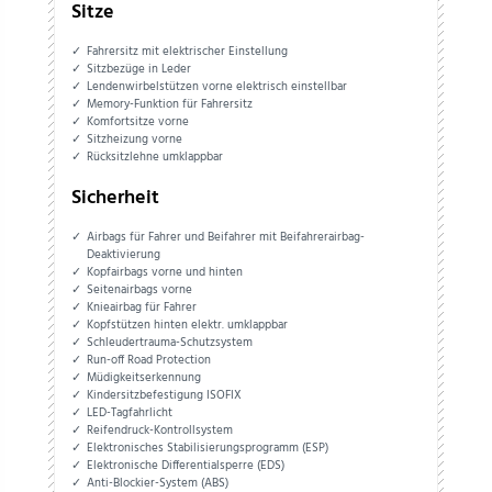
Sitze
Fahrersitz mit elektrischer Einstellung
Sitzbezüge in Leder
Lendenwirbelstützen vorne elektrisch einstellbar
Memory-Funktion für Fahrersitz
Komfortsitze vorne
Sitzheizung vorne
Rücksitzlehne umklappbar
Sicherheit
Airbags für Fahrer und Beifahrer mit Beifahrerairbag-
Deaktivierung
Kopfairbags vorne und hinten
Seitenairbags vorne
Knieairbag für Fahrer
Kopfstützen hinten elektr. umklappbar
Schleudertrauma-Schutzsystem
Run-off Road Protection
Müdigkeitserkennung
Kindersitzbefestigung ISOFIX
LED-Tagfahrlicht
Reifendruck-Kontrollsystem
Elektronisches Stabilisierungsprogramm (ESP)
Elektronische Differentialsperre (EDS)
Anti-Blockier-System (ABS)