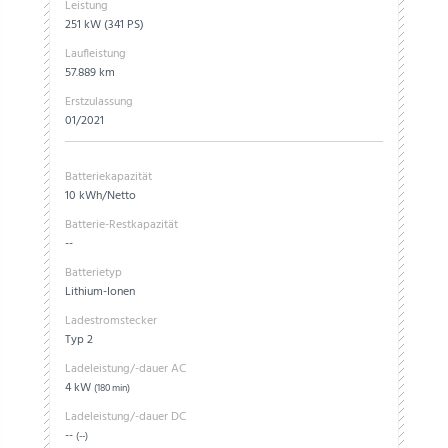
Leistung
251 kW (341 PS)
Laufleistung
57.889 km
Erstzulassung
01/2021
Batteriekapazität
10 kWh/Netto
Batterie-Restkapazität
--
Batterietyp
Lithium-Ionen
Ladestromstecker
Typ 2
Ladeleistung/-dauer AC
4 kW
(180 min)
Ladeleistung/-dauer DC
--
(--)