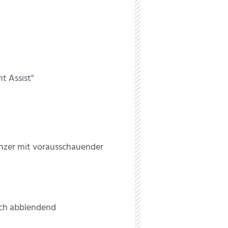
t Assist"
nzer mit vorausschauender
sch abblendend