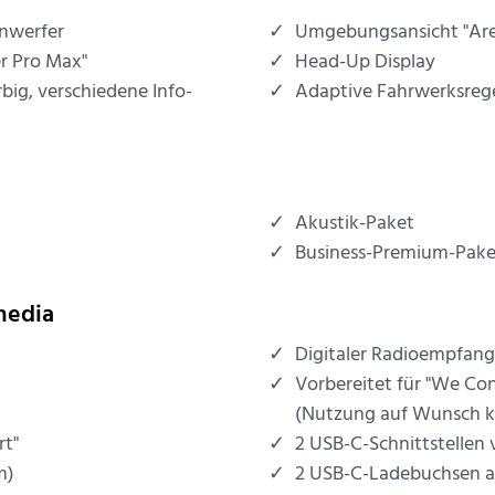
inwerfer
Umgebungsansicht "Are
r Pro Max"
Head-Up Display
rbig, verschiedene Info-
Adaptive Fahrwerksreg
Akustik-Paket
Business-Premium-Pake
media
Digitaler Radioempfan
Vorbereitet für "We Co
(Nutzung auf Wunsch ko
rt"
2 USB-C-Schnittstellen 
m)
2 USB-C-Ladebuchsen an