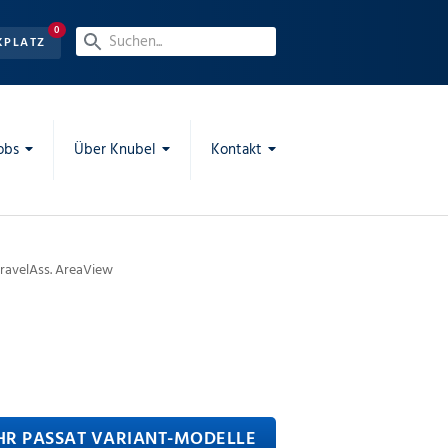
0
KPLATZ
obs
Über Knubel
Kontakt
TravelAss. AreaView
R PASSAT VARIANT-MODELLE