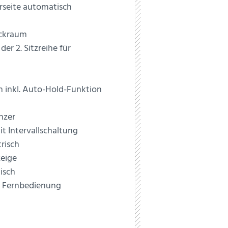
rseite automatisch
äckraum
er 2. Sitzreihe für
h inkl. Auto-Hold-Funktion
nzer
t Intervallschaltung
risch
eige
isch
t Fernbedienung