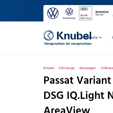
Standorte
Knubel
Fahrzeuge
Neuwagen
Volksw
Passat Variant
DSG IQ.Light N
AreaView