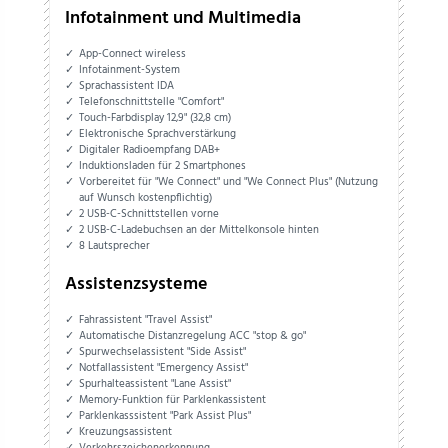
Infotainment und Multimedia
App-Connect wireless
Infotainment-System
Sprachassistent IDA
Telefonschnittstelle "Comfort"
Touch-Farbdisplay 12,9" (32,8 cm)
Elektronische Sprachverstärkung
Digitaler Radioempfang DAB+
Induktionsladen für 2 Smartphones
Vorbereitet für "We Connect" und "We Connect Plus" (Nutzung
auf Wunsch kostenpflichtig)
2 USB-C-Schnittstellen vorne
2 USB-C-Ladebuchsen an der Mittelkonsole hinten
8 Lautsprecher
Assistenzsysteme
Fahrassistent "Travel Assist"
Automatische Distanzregelung ACC "stop & go"
Spurwechselassistent "Side Assist"
Notfallassistent "Emergency Assist"
Spurhalteassistent "Lane Assist"
Memory-Funktion für Parklenkassistent
Parklenkasssistent "Park Assist Plus"
Kreuzungsassistent
Verkehrszeichenerkennung