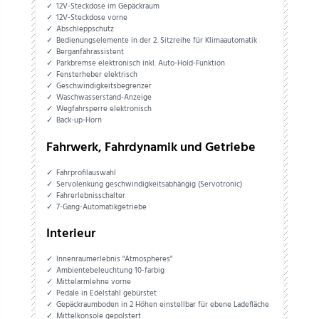
12V-Steckdose im Gepäckraum
12V-Steckdose vorne
Abschleppschutz
Bedienungselemente in der 2. Sitzreihe für Klimaautomatik
Berganfahrassistent
Parkbremse elektronisch inkl. Auto-Hold-Funktion
Fensterheber elektrisch
Geschwindigkeitsbegrenzer
Waschwasserstand-Anzeige
Wegfahrsperre elektronisch
Back-up-Horn
Fahrwerk, Fahrdynamik und Getriebe
Fahrprofilauswahl
Servolenkung geschwindigkeitsabhängig (Servotronic)
Fahrerlebnisschalter
7-Gang-Automatikgetriebe
Interieur
Innenraumerlebnis "Atmospheres"
Ambientebeleuchtung 10-farbig
Mittelarmlehne vorne
Pedale in Edelstahl gebürstet
Gepäckraumboden in 2 Höhen einstellbar für ebene Ladefläche
Mittelkonsole gepolstert