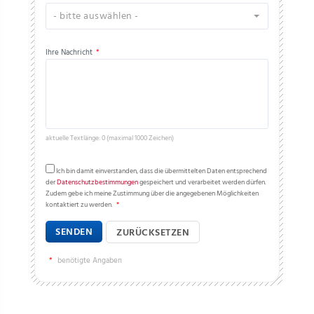
- bitte auswählen -
Ihre Nachricht
*
aktuelle Textlänge: 0 (maximal 1000 Zeichen)
Ich bin damit einverstanden, dass die übermittelten Daten entsprechend
der
Datenschutzbestimmungen
gespeichert und verarbeitet werden dürfen.
Zudem gebe ich meine Zustimmung über die angegebenen Möglichkeiten
kontaktiert zu werden.
*
SENDEN
ZURÜCKSETZEN
*
benötigte Angaben