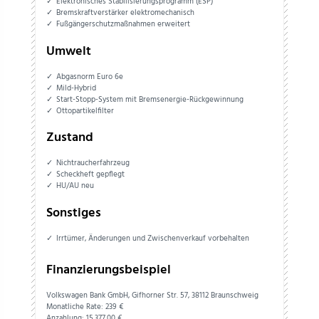
Elektronisches Stabilisierungsprogramm (ESP)
Bremskraftverstärker elektromechanisch
Fußgängerschutzmaßnahmen erweitert
Umwelt
Abgasnorm Euro 6e
Mild-Hybrid
Start-Stopp-System mit Bremsenergie-Rückgewinnung
Ottopartikelfilter
Zustand
Nichtraucherfahrzeug
Scheckheft gepflegt
HU/AU neu
Sonstiges
Irrtümer, Änderungen und Zwischenverkauf vorbehalten
Finanzierungsbeispiel
Volkswagen Bank GmbH, Gifhorner Str. 57, 38112 Braunschweig
Monatliche Rate: 239 €
Anzahlung:
15.377,
00
€