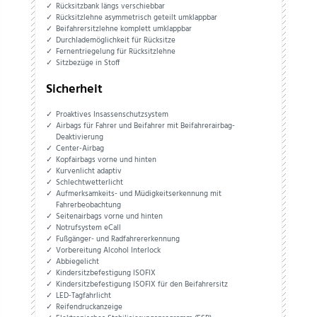
Rücksitzbank längs verschiebbar
Rücksitzlehne asymmetrisch geteilt umklappbar
Beifahrersitzlehne komplett umklappbar
Durchlademöglichkeit für Rücksitze
Fernentriegelung für Rücksitzlehne
Sitzbezüge in Stoff
Sicherheit
Proaktives Insassenschutzsystem
Airbags für Fahrer und Beifahrer mit Beifahrerairbag-
Deaktivierung
Center-Airbag
Kopfairbags vorne und hinten
Kurvenlicht adaptiv
Schlechtwetterlicht
Aufmerksamkeits- und Müdigkeitserkennung mit
Fahrerbeobachtung
Seitenairbags vorne und hinten
Notrufsystem eCall
Fußgänger- und Radfahrererkennung
Vorbereitung Alcohol Interlock
Abbiegelicht
Kindersitzbefestigung ISOFIX
Kindersitzbefestigung ISOFIX für den Beifahrersitz
LED-Tagfahrlicht
Reifendruckanzeige