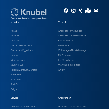
Standorte
Verkauf
Ahaus
Angebote Privatkunden
Beckum
Angebote Gewerbekunden
Coesfeld
Fahrzeugsuche
Greven Saerbecker Str.
E-Mobilität
Greven Am Eggenkamp
Volkswagen Nutzfahrzeuge
Holding
EU-Fahrzeuge
Münster Nord
Kfz-Versicherung
Münster Süd
Wartung & Inspektion
Porsche Zentrum Münster
Ankauf
Sendenhorst
Stadtlohn
Steinfurt
Telgte
Service
Großkunden
Knubel-Klassik-Konzept
Groß- und Gewerbekunden