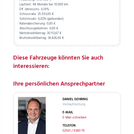
Laufzeit: 48 Monate bei 10.000 km
Eff. Jahreszins: 6,19%
Schlussrate:
25.593,
00
€
Sollzinssatz: 6,02% (gebunden)
Ratenabsicherung:
0,
00
€
Abschlussgebühren:
0,
00
€
Nettokreditbetrag:
30.112,
67
€
Bruttokreditbetrag:
36.826,
96
€
Diese Fahrzeuge könnten Sie auch
interessieren:
Ihre persönlichen Ansprechpartner
DANIEL GEHRING
Verkaufsleitung
E-MAIL
E-Mail schreiben
TELEFON
02561 / 9380-19