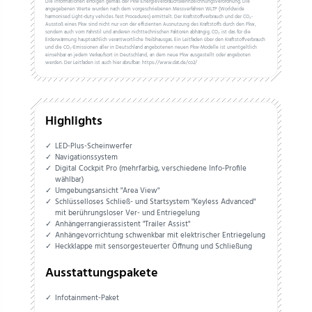
Die Informationen erfolgen gemäß der Pkw-Energieverbrauchskennzeichnungsverordnung. Die
angegebenen Werte wurden nach dem vorgeschriebenen Messverfahren WLTP (Worldwide
harmonised Light-duty vehicles Test Procedures) ermittelt. Der Kraftstoffverbrauch und der CO₂-
Ausstoß eines Pkw sind nicht nur von der effizienten Ausnutzung des Kraftstoffs durch den Pkw,
sondern auch vom Fahrstil und anderen nichttechnischen Faktoren abhängig. CO₂ ist das für die
Erderwärmung hauptsächlich verantwortliche Treibhausgas. Ein Leitfaden über den Kraftstoffverbrauch
und die CO₂-Emissionen aller in Deutschland angebotenen neuen Pkw-Modelle ist unentgeltlich
einsehbar an jedem Verkaufsort in Deutschland, an dem neue Pkw ausgestellt oder angeboten
werden. Der Leitfaden ist auch hier abrufbar: https://www.dat.de/co2/
Highlights
LED-Plus-Scheinwerfer
Navigationssystem
Digital Cockpit Pro (mehrfarbig, verschiedene Info-Profile
wählbar)
Umgebungsansicht "Area View"
Schlüsselloses Schließ- und Startsystem "Keyless Advanced"
mit berührungsloser Ver- und Entriegelung
Anhängerrangierassistent "Trailer Assist"
Anhängevorrichtung schwenkbar mit elektrischer Entriegelung
Heckklappe mit sensorgesteuerter Öffnung und Schließung
Ausstattungspakete
Infotainment-Paket