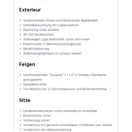
Exterieur
Seitenscheiben hinten und Heckscheibe abgedunkelt
Umfeldbeleuchtung mit Logoprojektion
Dachreling silber eloxiert
3D-LED-Heckleuchten
Volkswagen Logo beleuchtet vorne und hinten
Frontscheibe in Wärmeschutzverglasung
Metalliclackierung
Außenspiegelgehäuse in schwarz lackiert
Felgen
Leichtmetallräder "Toulouse" 7 J x 17 in Schwarz Oberfläche
glanzgedreht
Ganzjahresreifen
Tire Mobility Set 12-Volt-Kompressor und Reifendichtmittel
Sitze
Lendenwirbelstützen vorne pneumatisch einstellbar
Komfortsitze vorne
Sitzheizung vorne
Vordersitze mit getrennt einstellbaren Sitzflächen und -lehnen
Vordersitze mit Höheneinstellung