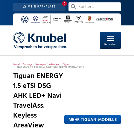
0
MEIN PARKPLATZ
menu
Navigation
Knubel
Fahrzeuge
Neuwagen
Volkswagen
Tiguan
Tiguan ENERGY 1.5 eTSI DSG AHK LED+ Navi TravelAss. Keyless AreaView
Tiguan ENERGY
1.5 eTSI DSG
AHK LED+ Navi
TravelAss.
Keyless
MEHR TIGUAN-MODELLE
AreaView