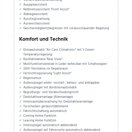
Ausparkassistent
Notbremsassistent "Front Assist"
Abbiegeassistent
Ausstiegswarnung
Ausweichassistent
Geschwindigkeitsbegrenzer mit vorausschauender Regelung
Komfort und Technik
Klimaautomatik "Air Care Climatronic" mit 3-Zonen-
Temperaturregelung
Rückfahrkamera "Rear View"
Multifunktionslenkrad in Leder beheizbar mit Schaltwippen
230V-Steckdose im Gepäckraum
Fernlichtregulierung "Light Assist"
Regensensor
Außenspiegel elektr. verstell-, beheiz- und anklappbar
Außenspiegel mit Bordsteinautomatik
Begrüßungs- und Verabschiedungslicht
Diebstahlwarnanlage (Alarmanlage)
Innenraumüberwachung für Diebstahlwarnanlage
Türscheiben geräuschdämmend
Fahrlichtschaltung automatisch
Coming Home Funktion
Leaving Home Funktion
Innenspiegel automatisch abblendend
Außenspiegel auf Fahrerseite automatisch abblendend