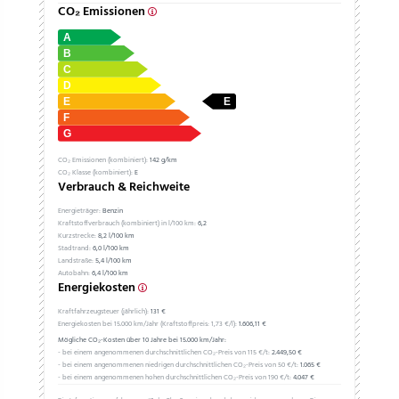
CO₂ Emissionen
CO₂ Emissionen (kombiniert):
142 g/km
CO₂ Klasse (kombiniert):
E
Verbrauch & Reichweite
Energieträger:
Benzin
Kraftstoffverbrauch (kombiniert) in l/100 km:
6,2
Kurzstrecke:
8,2 l/100 km
Stadtrand:
6,0 l/100 km
Landstraße:
5,4 l/100 km
Autobahn:
6,4 l/100 km
Energiekosten
Kraftfahrzeugsteuer (jährlich):
131 €
Energiekosten bei 15.000 km/Jahr (Kraftstoffpreis:
1,
73
€
/l):
1.606,11 €
Mögliche CO₂-Kosten über 10 Jahre bei 15.000 km/Jahr:
- bei einem angenommenen durchschnittlichen CO₂-Preis von 115 €/t:
2.449,50 €
- bei einem angenommenen niedrigen durchschnittlichen CO₂-Preis von 50 €/t:
1.065 €
- bei einem angenommenen hohen durchschnittlichen CO₂-Preis von 190 €/t:
4.047 €