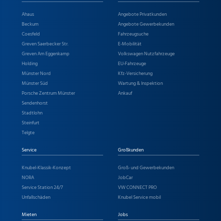
Ahaus
Angebote Privatkunden
Beckum
Angebote Gewerbekunden
Coesfeld
Fahrzeugsuche
Greven Saerbecker Str.
E-Mobilität
Greven Am Eggenkamp
Volkswagen Nutzfahrzeuge
Holding
EU-Fahrzeuge
Münster Nord
Kfz-Versicherung
Münster Süd
Wartung & Inspektion
Porsche Zentrum Münster
Ankauf
Sendenhorst
Stadtlohn
Steinfurt
Telgte
Service
Großkunden
Knubel-Klassik-Konzept
Groß- und Gewerbekunden
NORA
JobCar
Service Station 24/7
VW CONNECT PRO
Unfallschäden
Knubel Service mobil
Mieten
Jobs