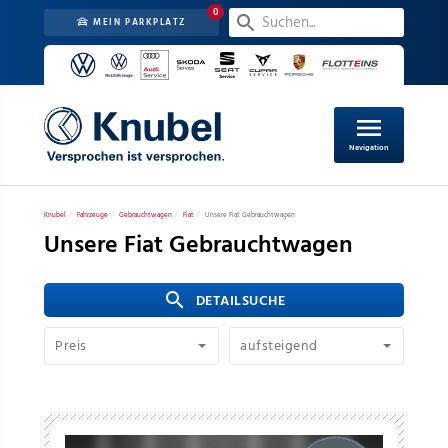
0
MEIN PARKPLATZ
menu
Navigation
Knubel
Fahrzeuge
Gebrauchtwagen
Fiat
Unsere Fiat Gebrauchtwagen
Unsere Fiat Gebrauchtwagen
search
 DETAILSUCHE
Preis
aufsteigend