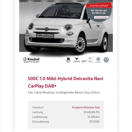
500C 1.0 Mild-Hybrid Dolcevita Navi
CarPlay DAB+
Fiat, Cabrio/Roadster, Schaltgetriebe, Benzin, Grau, 4 Sitze
Standort
Knubel in Münster Süd
Leistung
51 kW
(69 PS)
Laufleistung
13.200 km
Erstzulassung
07/2023