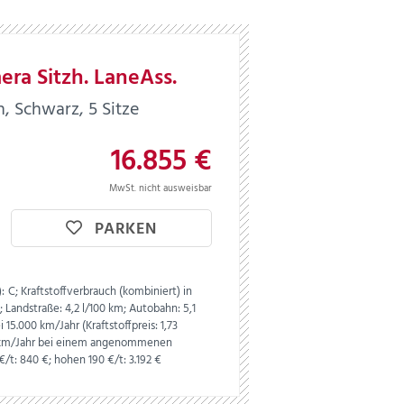
era Sitzh. LaneAss.
, Schwarz, 5 Sitze
16.855 €
MwSt. nicht ausweisbar
PARKEN
:
C;
Kraftstoffverbrauch (kombiniert) in
m;
Landstraße:
4,2 l/100 km;
Autobahn:
5,1
 15.000 km/Jahr (Kraftstoffpreis:
1,
73
0 km/Jahr bei einem angenommenen
 €/t: 840 €; hohen 190 €/t: 3.192 €