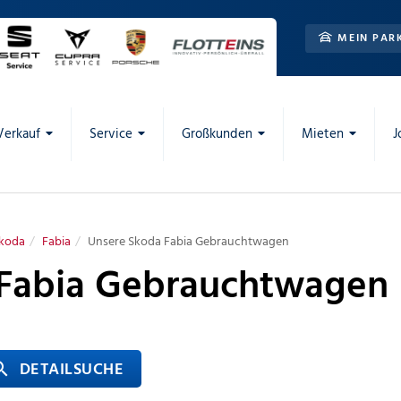
MEIN PAR
Verkauf
Service
Großkunden
Mieten
J
koda
Fabia
Unsere Skoda Fabia Gebrauchtwagen
 Fabia Gebrauchtwagen
 DETAILSUCHE
rch