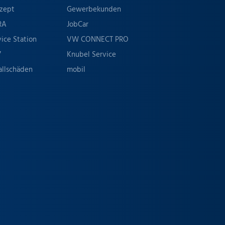
zept
Gewerbekunden
RA
JobCar
vice Station
VW CONNECT PRO
7
Knubel Service
allschäden
mobil