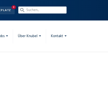
0
KPLATZ
obs
Über Knubel
Kontakt