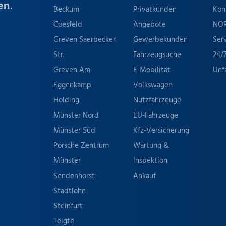
Beckum
Privatkunden
Kon
Coesfeld
Angebote
NO
Greven Saerbecker
Gewerbekunden
Ser
Str.
Fahrzeugsuche
24/
Greven Am
E-Mobilität
Unf
Eggenkamp
Volkswagen
Holding
Nutzfahrzeuge
Münster Nord
EU-Fahrzeuge
Münster Süd
Kfz-Versicherung
Porsche Zentrum
Wartung &
Münster
Inspektion
Sendenhorst
Ankauf
Stadtlohn
Steinfurt
Telgte