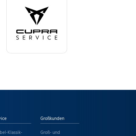
vice
Großkunden
bel-Klassik-
Groß- und