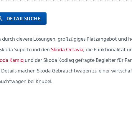
 DETAILSUCHE
rch
urch clevere Lösungen, großzügiges Platzangebot und hoh
n Skoda Superb und den
Skoda Octavia
, die Funktionalität 
oda Kamiq
und der Skoda Kodiaq gefragte Begleiter für Fam
 Details machen Skoda Gebrauchtwagen zu einer wirtschaft
auchtwagen bei Knubel.