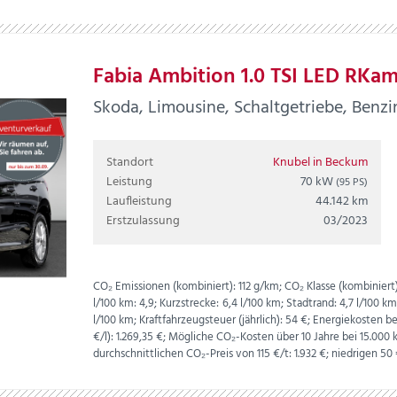
Fabia Ambition 1.0 TSI LED RKam
Skoda, Limousine, Schaltgetriebe, Benzin
Standort
Knubel in Beckum
Leistung
70 kW
(95 PS)
Laufleistung
44.142 km
Erstzulassung
03/2023
CO₂ Emissionen (kombiniert):
112 g/km;
CO₂ Klasse (kombiniert)
l/100 km:
4,9;
Kurzstrecke:
6,4 l/100 km;
Stadtrand:
4,7 l/100 k
l/100 km;
Kraftfahrzeugsteuer (jährlich):
54 €;
Energiekosten bei
€
/l):
1.269,35 €;
Mögliche CO₂-Kosten über 10 Jahre bei 15.00
durchschnittlichen CO₂-Preis von 115 €/t:
1.932 €; niedrigen 50