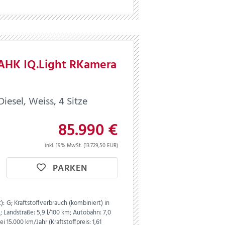
 AHK IQ.Light RKamera
esel, Weiss, 4 Sitze
85.990 €
inkl. 19% MwSt. (13.729,50 EUR)
PARKEN
):
G;
Kraftstoffverbrauch (kombiniert) in
m;
Landstraße:
5,9 l/100 km;
Autobahn:
7,0
i 15.000 km/Jahr (Kraftstoffpreis:
1,
61