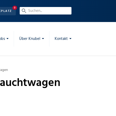
0
KPLATZ
obs
Über Knubel
Kontakt
wagen
brauchtwagen