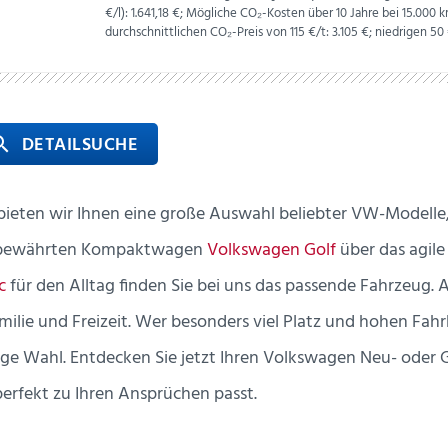
€
/l):
1.641,18 €;
Mögliche CO₂-Kosten über 10 Jahre bei 15.00
durchschnittlichen CO₂-Preis von 115 €/t:
3.105 €; niedrigen 50 
 DETAILSUCHE
rch
ieten wir Ihnen eine große Auswahl beliebter VW-Modelle, 
m bewährten Kompaktwagen
Volkswagen Golf
über das agil
c
für den Alltag finden Sie bei uns das passende Fahrzeug.
amilie und Freizeit. Wer besonders viel Platz und hohen Fahr
tige Wahl. Entdecken Sie jetzt Ihren Volkswagen Neu- ode
perfekt zu Ihren Ansprüchen passt.