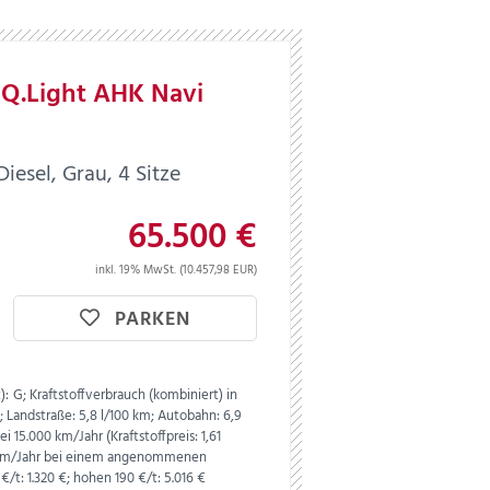
 IQ.Light AHK Navi
esel, Grau, 4 Sitze
65.500 €
inkl. 19% MwSt. (10.457,98 EUR)
PARKEN
):
G;
Kraftstoffverbrauch (kombiniert) in
m;
Landstraße:
5,8 l/100 km;
Autobahn:
6,9
i 15.000 km/Jahr (Kraftstoffpreis:
1,
61
0 km/Jahr bei einem angenommenen
€/t: 1.320 €; hohen 190 €/t: 5.016 €