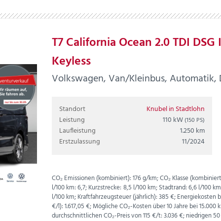
T7 California Ocean 2.0 TDI DSG
Keyless
Volkswagen, Van/Kleinbus, Automatik, Di
Standort
Knubel in Stadtlohn
Leistung
110 kW
(150 PS)
Laufleistung
1.250 km
Erstzulassung
11/2024
CO₂ Emissionen (kombiniert):
176 g/km;
CO₂ Klasse (kombiniert
l/100 km:
6,7;
Kurzstrecke:
8,5 l/100 km;
Stadtrand:
6,6 l/100 k
l/100 km;
Kraftfahrzeugsteuer (jährlich):
385 €;
Energiekosten be
€
/l):
1.617,05 €;
Mögliche CO₂-Kosten über 10 Jahre bei 15.00
durchschnittlichen CO₂-Preis von 115 €/t:
3.036 €; niedrigen 50 