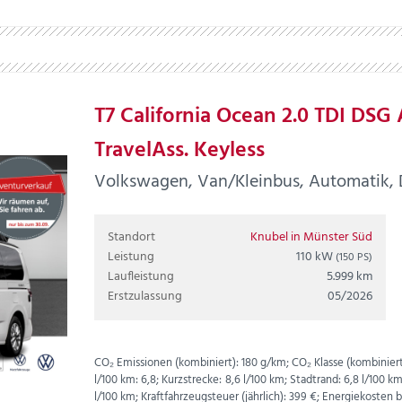
T7 California Ocean 2.0 TDI DSG
TravelAss. Keyless
Volkswagen, Van/Kleinbus, Automatik, Di
Standort
Knubel in Münster Süd
Leistung
110 kW
(150 PS)
Laufleistung
5.999 km
Erstzulassung
05/2026
CO₂ Emissionen (kombiniert):
180 g/km;
CO₂ Klasse (kombiniert
l/100 km:
6,8;
Kurzstrecke:
8,6 l/100 km;
Stadtrand:
6,8 l/100 k
l/100 km;
Kraftfahrzeugsteuer (jährlich):
399 €;
Energiekosten be