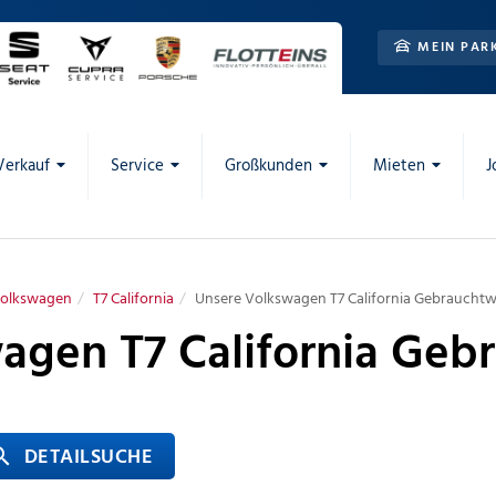
MEIN PAR
Verkauf
Service
Großkunden
Mieten
J
olkswagen
T7 California
Unsere Volkswagen T7 California Gebraucht
agen T7 California Ge
 DETAILSUCHE
rch