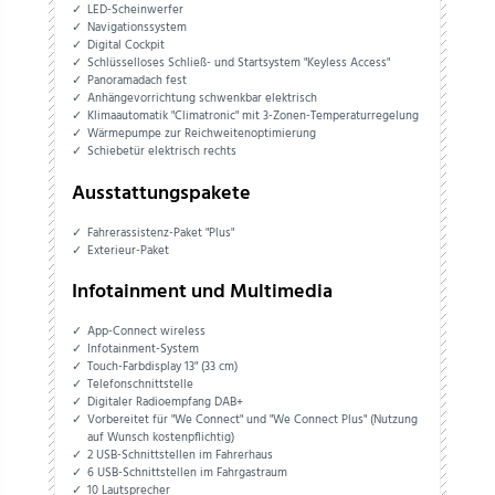
LED-Scheinwerfer
Navigationssystem
Digital Cockpit
Schlüsselloses Schließ- und Startsystem "Keyless Access"
Panoramadach fest
Anhängevorrichtung schwenkbar elektrisch
Klimaautomatik "Climatronic" mit 3-Zonen-Temperaturregelung
Wärmepumpe zur Reichweitenoptimierung
Schiebetür elektrisch rechts
Ausstattungspakete
Fahrerassistenz-Paket "Plus"
Exterieur-Paket
Infotainment und Multimedia
App-Connect wireless
Infotainment-System
Touch-Farbdisplay 13" (33 cm)
Telefonschnittstelle
Digitaler Radioempfang DAB+
Vorbereitet für "We Connect" und "We Connect Plus" (Nutzung
auf Wunsch kostenpflichtig)
2 USB-Schnittstellen im Fahrerhaus
6 USB-Schnittstellen im Fahrgastraum
10 Lautsprecher