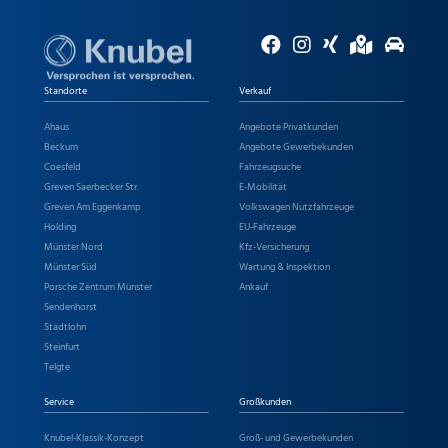
Standorte
Verkauf
Ahaus
Angebote Privatkunden
Beckum
Angebote Gewerbekunden
Coesfeld
Fahrzeugsuche
Greven Saerbecker Str.
E-Mobilität
Greven Am Eggenkamp
Volkswagen Nutzfahrzeuge
Holding
EU-Fahrzeuge
Münster Nord
Kfz-Versicherung
Münster Süd
Wartung & Inspektion
Porsche Zentrum Münster
Ankauf
Sendenhorst
Stadtlohn
Steinfurt
Telgte
Service
Großkunden
Knubel-Klassik-Konzept
Groß- und Gewerbekunden