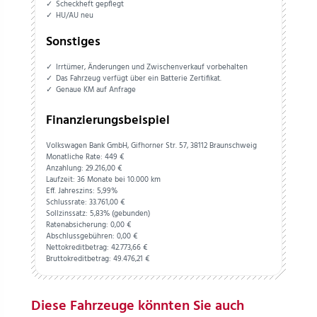
Scheckheft gepflegt
HU/AU neu
Sonstiges
Irrtümer, Änderungen und Zwischenverkauf vorbehalten
Das Fahrzeug verfügt über ein Batterie Zertifikat.
Genaue KM auf Anfrage
Finanzierungsbeispiel
Volkswagen Bank GmbH, Gifhorner Str. 57, 38112 Braunschweig
Monatliche Rate: 449 €
Anzahlung:
29.216,
00
€
Laufzeit: 36 Monate bei 10.000 km
Eff. Jahreszins: 5,99%
Schlussrate:
33.761,
00
€
Sollzinssatz: 5,83% (gebunden)
Ratenabsicherung:
0,
00
€
Abschlussgebühren:
0,
00
€
Nettokreditbetrag:
42.773,
66
€
Bruttokreditbetrag:
49.476,
21
€
Diese Fahrzeuge könnten Sie auch