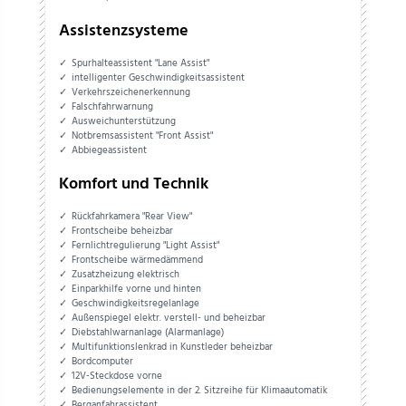
Assistenzsysteme
Spurhalteassistent "Lane Assist"
intelligenter Geschwindigkeitsassistent
Verkehrszeichenerkennung
Falschfahrwarnung
Ausweichunterstützung
Notbremsassistent "Front Assist"
Abbiegeassistent
Komfort und Technik
Rückfahrkamera "Rear View"
Frontscheibe beheizbar
Fernlichtregulierung "Light Assist"
Frontscheibe wärmedämmend
Zusatzheizung elektrisch
Einparkhilfe vorne und hinten
Geschwindigkeitsregelanlage
Außenspiegel elektr. verstell- und beheizbar
Diebstahlwarnanlage (Alarmanlage)
Multifunktionslenkrad in Kunstleder beheizbar
Bordcomputer
12V-Steckdose vorne
Bedienungselemente in der 2. Sitzreihe für Klimaautomatik
Berganfahrassistent