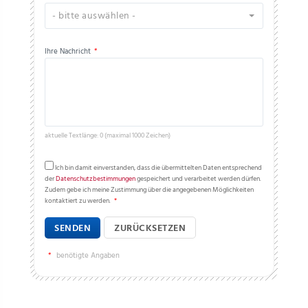
- bitte auswählen -
Ihre Nachricht
*
aktuelle Textlänge: 0 (maximal 1000 Zeichen)
Ich bin damit einverstanden, dass die übermittelten Daten entsprechend
der
Datenschutzbestimmungen
gespeichert und verarbeitet werden dürfen.
Zudem gebe ich meine Zustimmung über die angegebenen Möglichkeiten
kontaktiert zu werden.
*
SENDEN
ZURÜCKSETZEN
*
benötigte Angaben