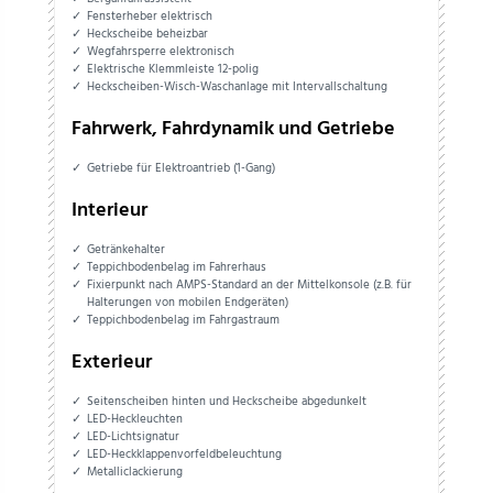
Fensterheber elektrisch
Heckscheibe beheizbar
Wegfahrsperre elektronisch
Elektrische Klemmleiste 12-polig
Heckscheiben-Wisch-Waschanlage mit Intervallschaltung
Fahrwerk, Fahrdynamik und Getriebe
Getriebe für Elektroantrieb (1-Gang)
Interieur
Getränkehalter
Teppichbodenbelag im Fahrerhaus
Fixierpunkt nach AMPS-Standard an der Mittelkonsole (z.B. für
Halterungen von mobilen Endgeräten)
Teppichbodenbelag im Fahrgastraum
Exterieur
Seitenscheiben hinten und Heckscheibe abgedunkelt
LED-Heckleuchten
LED-Lichtsignatur
LED-Heckklappenvorfeldbeleuchtung
Metalliclackierung