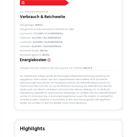
CO₂ Klasse (kombiniert):
A
Verbrauch & Reichweite
Energieträger:
Elektro
Energieverbrauch (kombiniert) in kWh/100 km:
25,4
Kurzstrecke:
17,3 kWh / 17,3 kWh/100 km
Stadtrand:
19,3 kWh / 19,3 kWh/100 km
Landstraße:
22,9 kWh / 22,9 kWh/100 km
Autobahn:
33,8 kWh / 33,8 kWh/100 km
Reichweite (Stadt):
403 km
Reichweite (gesamt):
294 km
Energiekosten
Energiekosten bei 15.000 km/Jahr (Strompreis:
0,
41
€
/kWh):
1.562,10 €
Die Informationen erfolgen gemäß der Pkw-Energieverbrauchskennzeichnungsverordnung. Die
angegebenen Werte wurden nach dem vorgeschriebenen Messverfahren WLTP (Worldwide
harmonised Light-duty vehicles Test Procedures) ermittelt. Der Kraftstoffverbrauch und der CO₂-
Ausstoß eines Pkw sind nicht nur von der effizienten Ausnutzung des Kraftstoffs durch den Pkw,
sondern auch vom Fahrstil und anderen nichttechnischen Faktoren abhängig. CO₂ ist das für die
Erderwärmung hauptsächlich verantwortliche Treibhausgas. Ein Leitfaden über den Kraftstoffverbrauch
und die CO₂-Emissionen aller in Deutschland angebotenen neuen Pkw-Modelle ist unentgeltlich
einsehbar an jedem Verkaufsort in Deutschland, an dem neue Pkw ausgestellt oder angeboten
werden. Der Leitfaden ist auch hier abrufbar: https://www.dat.de/co2/
Highlights