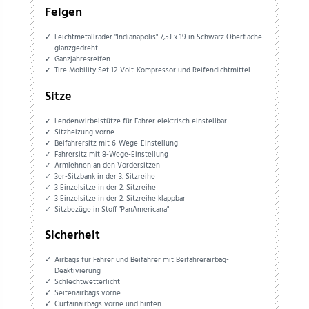
Felgen
Leichtmetallräder "Indianapolis" 7,5J x 19 in Schwarz Oberfläche
glanzgedreht
Ganzjahresreifen
Tire Mobility Set 12-Volt-Kompressor und Reifendichtmittel
Sitze
Lendenwirbelstütze für Fahrer elektrisch einstellbar
Sitzheizung vorne
Beifahrersitz mit 6-Wege-Einstellung
Fahrersitz mit 8-Wege-Einstellung
Armlehnen an den Vordersitzen
3er-Sitzbank in der 3. Sitzreihe
3 Einzelsitze in der 2. Sitzreihe
3 Einzelsitze in der 2. Sitzreihe klappbar
Sitzbezüge in Stoff "PanAmericana"
Sicherheit
Airbags für Fahrer und Beifahrer mit Beifahrerairbag-
Deaktivierung
Schlechtwetterlicht
Seitenairbags vorne
Curtainairbags vorne und hinten