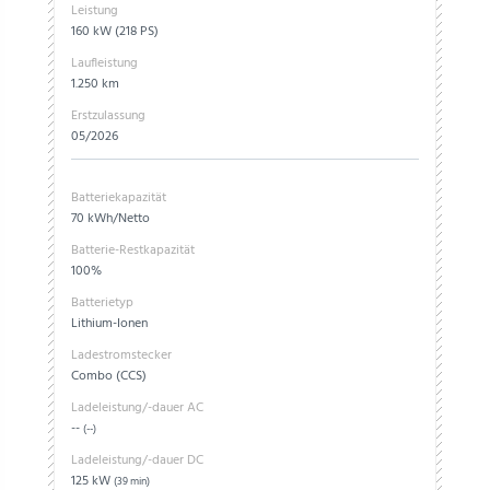
Leistung
160 kW (218 PS)
Laufleistung
1.250 km
Erstzulassung
05/2026
Batteriekapazität
70 kWh/Netto
Batterie-Restkapazität
100%
Batterietyp
Lithium-Ionen
Ladestromstecker
Combo (CCS)
Ladeleistung/-dauer AC
--
(--)
Ladeleistung/-dauer DC
125 kW
(39 min)