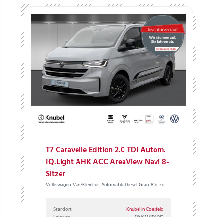
T7 Caravelle Edition 2.0 TDI Autom.
IQ.Light AHK ACC AreaView Navi 8-
Sitzer
Volkswagen, Van/Kleinbus, Automatik, Diesel, Grau, 8 Sitze
Standort
Knubel in Coesfeld
Leistung
110 kW