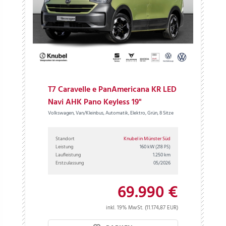
T7 Caravelle e PanAmericana KR LED
Navi AHK Pano Keyless 19"
Volkswagen, Van/Kleinbus, Automatik, Elektro, Grün, 8 Sitze
Standort
Knubel in Münster Süd
Leistung
160 kW
(218 PS)
Laufleistung
1.250 km
Erstzulassung
05/2026
69.990 €
inkl. 19% MwSt. (11.174,87 EUR)