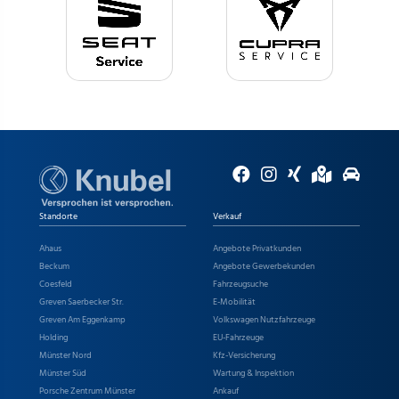
Standorte
Verkauf
Ahaus
Angebote Privatkunden
Beckum
Angebote Gewerbekunden
Coesfeld
Fahrzeugsuche
Greven Saerbecker Str.
E-Mobilität
Greven Am Eggenkamp
Volkswagen Nutzfahrzeuge
Holding
EU-Fahrzeuge
Münster Nord
Kfz-Versicherung
Münster Süd
Wartung & Inspektion
Porsche Zentrum Münster
Ankauf