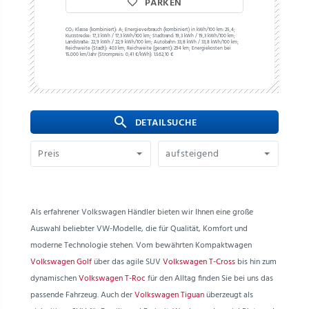
PARKEN
CO₂ Klasse (kombiniert):
A;
Energieverbrauch (kombiniert) in kWh/100 km:
25,4;
Kurzstrecke:
17,3 kWh / 17,3 kWh/100 km;
Stadtrand:
19,3 kWh / 19,3 kWh/100 km;
Landstraße:
22,9 kWh / 22,9 kWh/100 km;
Autobahn:
33,8 kWh / 33,8 kWh/100 km;
Reichweite (Stadt):
403 km;
Reichweite (gesamt):
294 km;
Energiekosten bei
15.000 km/Jahr (Strompreis:
0,
41
€
/kWh):
1.562,10 €
search
 DETAILSUCHE
Preis
aufsteigend
Als erfahrener Volkswagen Händler bieten wir Ihnen eine große
Auswahl beliebter VW-Modelle, die für Qualität, Komfort und
moderne Technologie stehen. Vom bewährten Kompaktwagen
Volkswagen Golf
über das agile SUV
Volkswagen T-Cross
bis hin zum
dynamischen
Volkswagen T-Roc
für den Alltag finden Sie bei uns das
passende Fahrzeug. Auch der
Volkswagen Tiguan
überzeugt als