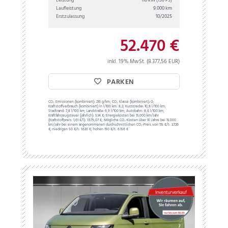
(150 PS)
Laufleistung
9.000 km
Erstzulassung
10/2025
52.470 €
inkl. 19% MwSt. (8.377,56 EUR)
PARKEN
CO₂ Emissionen (kombiniert):
216 g/km;
CO₂ Klasse (kombiniert):
G;
Kraftstoffverbrauch (kombiniert) in l/100 km:
8,2;
Kurzstrecke:
10,8 l/100 km;
Stadtrand:
7,8 l/100 km;
Landstraße:
6,9 l/100 km;
Autobahn:
8,6 l/100 km;
Kraftfahrzeugsteuer (jährlich):
534 €;
Energiekosten bei 15.000 km/Jahr
(Kraftstoffpreis:
1,
61
€
/l):
1.979,07 €;
Mögliche CO₂-Kosten über 10 Jahre bei 15.000
km/Jahr bei einem angenommenen durchschnittlichen CO₂-Preis von 115 €/t:
3.726
€; niedrigen 50 €/t: 1.620 €; hohen 190 €/t: 6.156 €