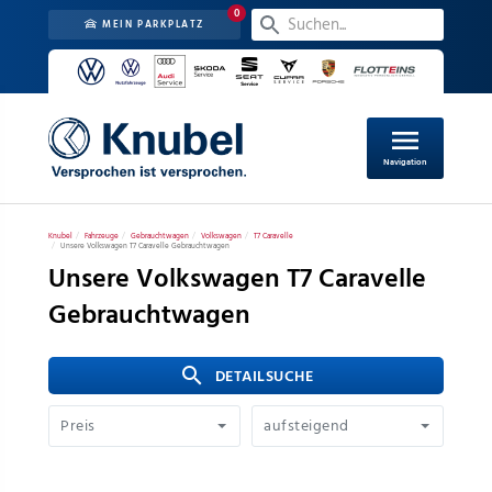
0
MEIN PARKPLATZ
menu
Navigation
Knubel
Fahrzeuge
Gebrauchtwagen
Volkswagen
T7 Caravelle
Unsere Volkswagen T7 Caravelle Gebrauchtwagen
Unsere Volkswagen T7 Caravelle
Gebrauchtwagen
search
 DETAILSUCHE
Preis
aufsteigend