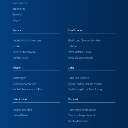
Sendenhorst
Stadtlohn
Steinfurt
Telgte
Service
Großkunden
Knubel-Klassik-Konzept
Groß- und Gewerbekunden
NORA
JobCar
Service Station 24/7
VW CONNECT PRO
Unfallschäden
Knubel Service mobil
Mieten
Jobs
Mietwagen
Jobs und Karriere
California Camper24
Deine Ausbildung bei Knubel
Knubel Service mobil Plus
Stellenangebote Ausbildung
Über Knubel
Kontakt
Knubel, seit 1885
Terminbuchung Service
Unsere News
Terminanfrage Verkauf
Kontaktformular