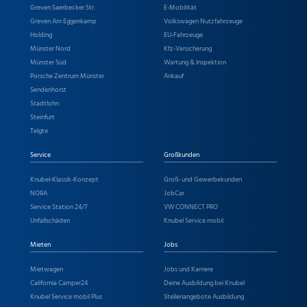
Greven Saerbecker Str.
E-Mobilität
Greven Am Eggenkamp
Volkswagen Nutzfahrzeuge
Holding
EU-Fahrzeuge
Münster Nord
Kfz-Versicherung
Münster Süd
Wartung & Inspektion
Porsche Zentrum Münster
Ankauf
Sendenhorst
Stadtlohn
Steinfurt
Telgte
Service
Großkunden
Knubel-Klassik-Konzept
Groß- und Gewerbekunden
NORA
JobCar
Service Station 24/7
VW CONNECT PRO
Unfallschäden
Knubel Service mobil
Mieten
Jobs
Mietwagen
Jobs und Karriere
California Camper24
Deine Ausbildung bei Knubel
Knubel Service mobil Plus
Stellenangebote Ausbildung