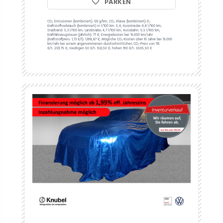
PARKEN
CO₂ Emissionen (kombiniert):
123 g/km;
CO₂ Klasse (kombiniert):
D;
Kraftstoffverbrauch (kombiniert) in l/100 km:
5,4;
Kurzstrecke:
6,8 l/100 km;
Stadtrand:
5,3 l/100 km;
Landstraße:
4,7 l/100 km;
Autobahn:
5,5 l/100 km;
Kraftfahrzeugsteuer (jährlich):
77 €;
Energiekosten bei 15.000 km/Jahr
(Kraftstoffpreis:
1,
73
€
/l):
1.398,87 €;
Mögliche CO₂-Kosten über 10 Jahre bei 15.000
km/Jahr bei einem angenommenen durchschnittlichen CO₂-Preis von 115
€/t:
2.121,75 €; niedrigen 50 €/t: 922,50 €; hohen 190 €/t: 3.505,50 €