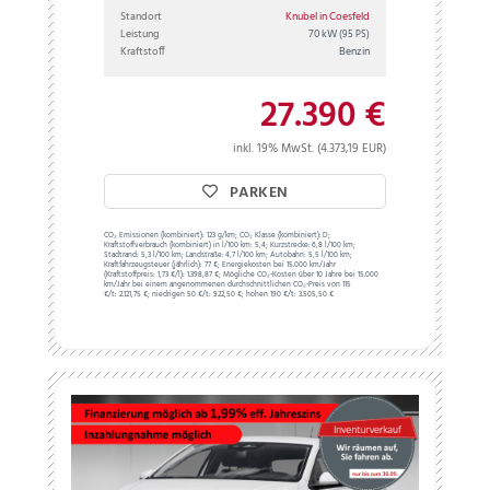
Standort
Knubel in Coesfeld
Leistung
70 kW
(95 PS)
Kraftstoff
Benzin
27.390 €
inkl. 19% MwSt. (4.373,19 EUR)
PARKEN
CO₂ Emissionen (kombiniert):
123 g/km;
CO₂ Klasse (kombiniert):
D;
Kraftstoffverbrauch (kombiniert) in l/100 km:
5,4;
Kurzstrecke:
6,8 l/100 km;
Stadtrand:
5,3 l/100 km;
Landstraße:
4,7 l/100 km;
Autobahn:
5,5 l/100 km;
Kraftfahrzeugsteuer (jährlich):
77 €;
Energiekosten bei 15.000 km/Jahr
(Kraftstoffpreis:
1,
73
€
/l):
1.398,87 €;
Mögliche CO₂-Kosten über 10 Jahre bei 15.000
km/Jahr bei einem angenommenen durchschnittlichen CO₂-Preis von 115
€/t:
2.121,75 €; niedrigen 50 €/t: 922,50 €; hohen 190 €/t: 3.505,50 €