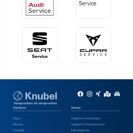
Standorte
Verkauf
Ahaus
Angebote Privatkunden
Beckum
Angebote Gewerbekunden
Coesfeld
Fahrzeugsuche