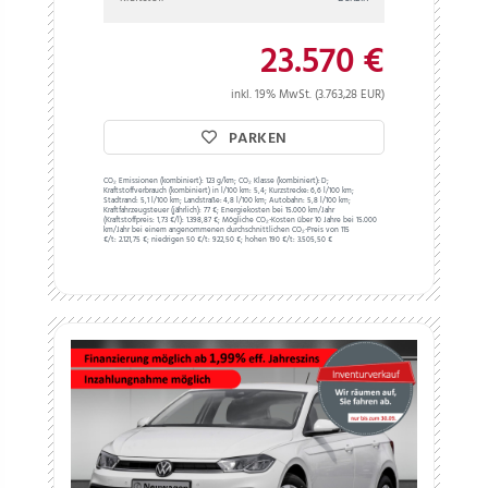
23.570 €
inkl. 19% MwSt. (3.763,28 EUR)
PARKEN
CO₂ Emissionen (kombiniert):
123 g/km;
CO₂ Klasse (kombiniert):
D;
Kraftstoffverbrauch (kombiniert) in l/100 km:
5,4;
Kurzstrecke:
6,6 l/100 km;
Stadtrand:
5,1 l/100 km;
Landstraße:
4,8 l/100 km;
Autobahn:
5,8 l/100 km;
Kraftfahrzeugsteuer (jährlich):
77 €;
Energiekosten bei 15.000 km/Jahr
(Kraftstoffpreis:
1,
73
€
/l):
1.398,87 €;
Mögliche CO₂-Kosten über 10 Jahre bei 15.000
km/Jahr bei einem angenommenen durchschnittlichen CO₂-Preis von 115
€/t:
2.121,75 €; niedrigen 50 €/t: 922,50 €; hohen 190 €/t: 3.505,50 €