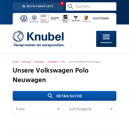
0
MEIN PARKPLATZ
menu
Navigation
Knubel
Fahrzeuge
Neuwagen
Volkswagen
Polo
Unsere Volkswagen Polo Neuwagen
Unsere Volkswagen Polo
Neuwagen
search
 DETAILSUCHE
Preis
aufsteigend