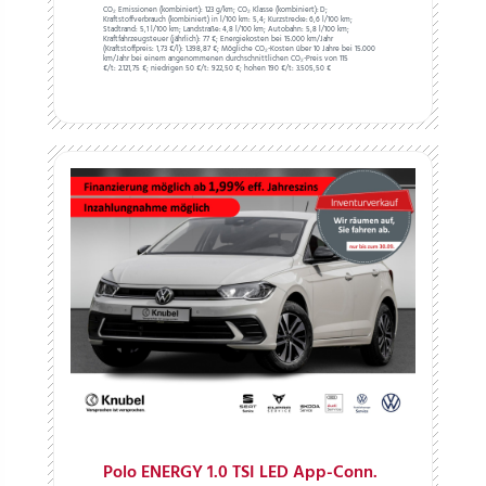
CO₂ Emissionen (kombiniert):
123 g/km;
CO₂ Klasse (kombiniert):
D;
Kraftstoffverbrauch (kombiniert) in l/100 km:
5,4;
Kurzstrecke:
6,6 l/100 km;
Stadtrand:
5,1 l/100 km;
Landstraße:
4,8 l/100 km;
Autobahn:
5,8 l/100 km;
Kraftfahrzeugsteuer (jährlich):
77 €;
Energiekosten bei 15.000 km/Jahr
(Kraftstoffpreis:
1,
73
€
/l):
1.398,87 €;
Mögliche CO₂-Kosten über 10 Jahre bei 15.000
km/Jahr bei einem angenommenen durchschnittlichen CO₂-Preis von 115
€/t:
2.121,75 €; niedrigen 50 €/t: 922,50 €; hohen 190 €/t: 3.505,50 €
Polo ENERGY 1.0 TSI LED App-Conn.