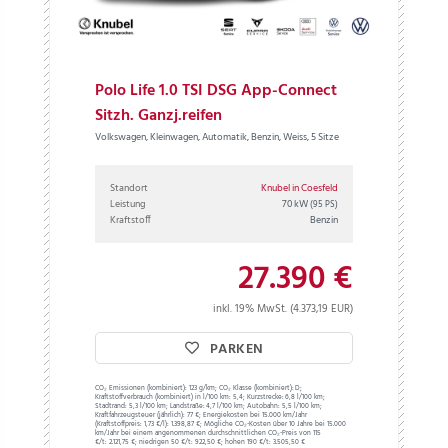
Polo Life 1.0 TSI DSG App-Connect
Sitzh. Ganzj.reifen
Volkswagen, Kleinwagen, Automatik, Benzin, Weiss, 5 Sitze
Standort
Knubel in Coesfeld
Leistung
70 kW
(95 PS)
Kraftstoff
Benzin
27.390 €
inkl. 19% MwSt. (4.373,19 EUR)
PARKEN
CO₂ Emissionen (kombiniert):
123 g/km;
CO₂ Klasse (kombiniert):
D;
Kraftstoffverbrauch (kombiniert) in l/100 km:
5,4;
Kurzstrecke:
6,8 l/100 km;
Stadtrand:
5,3 l/100 km;
Landstraße:
4,7 l/100 km;
Autobahn:
5,5 l/100 km;
Kraftfahrzeugsteuer (jährlich):
77 €;
Energiekosten bei 15.000 km/Jahr
(Kraftstoffpreis:
1,
73
€
/l):
1.398,87 €;
Mögliche CO₂-Kosten über 10 Jahre bei 15.000
km/Jahr bei einem angenommenen durchschnittlichen CO₂-Preis von 115
€/t:
2.121,75 €; niedrigen 50 €/t: 922,50 €; hohen 190 €/t: 3.505,50 €