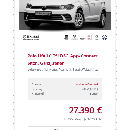
Polo Life 1.0 TSI DSG App-Connect
Sitzh. Ganzj.reifen
Volkswagen, Kleinwagen, Automatik, Benzin, Weiss, 5 Sitze
Standort
Knubel in Coesfeld
Leistung
70 kW
(95 PS)
Kraftstoff
Benzin
27.390 €
inkl. 19% MwSt. (4.373,19 EUR)