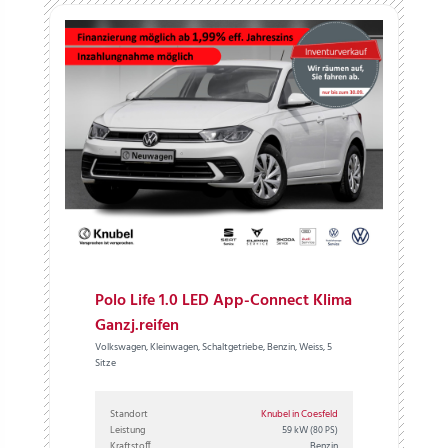
Polo Life 1.0 LED App-Connect Klima
Ganzj.reifen
Volkswagen, Kleinwagen, Schaltgetriebe, Benzin, Weiss, 5
Sitze
Standort
Knubel in Coesfeld
Leistung
59 kW
(80 PS)
Kraftstoff
Benzin