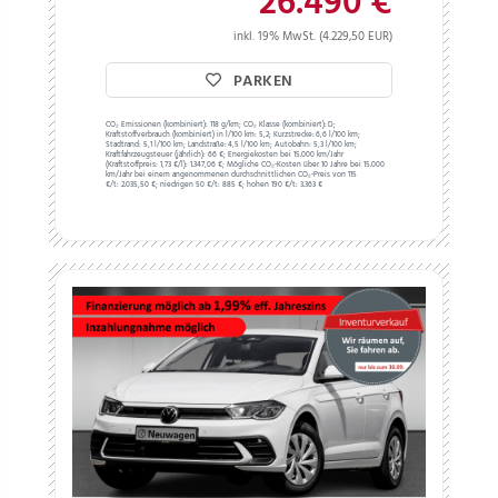
26.490 €
inkl. 19% MwSt. (4.229,50 EUR)
PARKEN
CO₂ Emissionen (kombiniert):
118 g/km;
CO₂ Klasse (kombiniert):
D;
Kraftstoffverbrauch (kombiniert) in l/100 km:
5,2;
Kurzstrecke:
6,6 l/100 km;
Stadtrand:
5,1 l/100 km;
Landstraße:
4,5 l/100 km;
Autobahn:
5,3 l/100 km;
Kraftfahrzeugsteuer (jährlich):
66 €;
Energiekosten bei 15.000 km/Jahr
(Kraftstoffpreis:
1,
73
€
/l):
1.347,06 €;
Mögliche CO₂-Kosten über 10 Jahre bei 15.000
km/Jahr bei einem angenommenen durchschnittlichen CO₂-Preis von 115
€/t:
2.035,50 €; niedrigen 50 €/t: 885 €; hohen 190 €/t: 3.363 €