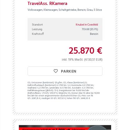
TravelAss. RKamera
Volkswagen, Kleinwagen, Schaltgetriebe, Benzin, Grau, 5 Sitze
Standort
Knubel in Coesfeld
Leistung
70 kW
(95 PS)
Kraftstoff
Benzin
25.870 €
inkl. 19% MwSt. (4.130,51 EUR)
PARKEN
CO₂ Emissionen (kombiniert):
121 g/km;
CO₂ Klasse (kombiniert):
D;
Kraftstoffverbrauch (kombiniert) in l/100 km:
5,3;
Kurzstrecke:
6,6 l/100 km;
Stadtrand:
5,2 l/100 km;
Landstraße:
4,6 l/100 km;
Autobahn:
5,5 l/100 km;
Kraftfahrzeugsteuer (jährlich):
73 €;
Energiekosten bei 15.000 km/Jahr
(Kraftstoffpreis:
1,
73
€
/l):
1.372,97 €;
Mögliche CO₂-Kosten über 10 Jahre bei 15.000
km/Jahr bei einem angenommenen durchschnittlichen CO₂-Preis von 115
€/t:
2.087,25 €; niedrigen 50 €/t: 907,50 €; hohen 190 €/t: 3.448,50 €