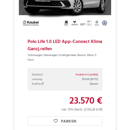
Polo Life 1.0 LED App-Connect Klima
Ganzj.reifen
Volkswagen, Kleinwagen, Schaltgetriebe, Benzin, Weiss, 5
Sitze
Standort
Knubel in Coesfeld
Leistung
59 kW
(80 PS)
Kraftstoff
Benzin
23.570 €
inkl. 19% MwSt. (3.763,28 EUR)
PARKEN