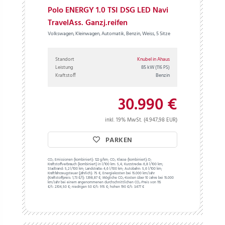
Polo ENERGY 1.0 TSI DSG LED Navi
TravelAss. Ganzj.reifen
Volkswagen, Kleinwagen, Automatik, Benzin, Weiss, 5 Sitze
Standort
Knubel in Ahaus
Leistung
85 kW
(116 PS)
Kraftstoff
Benzin
30.990 €
inkl. 19% MwSt. (4.947,98 EUR)
PARKEN
CO₂ Emissionen (kombiniert):
122 g/km;
CO₂ Klasse (kombiniert):
D;
Kraftstoffverbrauch (kombiniert) in l/100 km:
5,4;
Kurzstrecke:
6,8 l/100 km;
Stadtrand:
5,2 l/100 km;
Landstraße:
4,6 l/100 km;
Autobahn:
5,6 l/100 km;
Kraftfahrzeugsteuer (jährlich):
75 €;
Energiekosten bei 15.000 km/Jahr
(Kraftstoffpreis:
1,
73
€
/l):
1.398,87 €;
Mögliche CO₂-Kosten über 10 Jahre bei 15.000
km/Jahr bei einem angenommenen durchschnittlichen CO₂-Preis von 115
€/t:
2.104,50 €; niedrigen 50 €/t: 915 €; hohen 190 €/t: 3.477 €