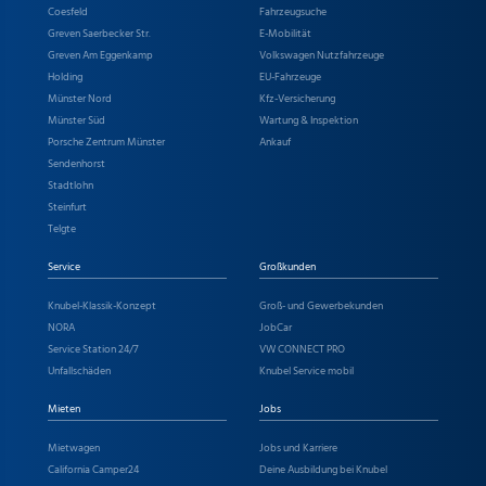
Coesfeld
Fahrzeugsuche
Greven Saerbecker Str.
E-Mobilität
Greven Am Eggenkamp
Volkswagen Nutzfahrzeuge
Holding
EU-Fahrzeuge
Münster Nord
Kfz-Versicherung
Münster Süd
Wartung & Inspektion
Porsche Zentrum Münster
Ankauf
Sendenhorst
Stadtlohn
Steinfurt
Telgte
Service
Großkunden
Knubel-Klassik-Konzept
Groß- und Gewerbekunden
NORA
JobCar
Service Station 24/7
VW CONNECT PRO
Unfallschäden
Knubel Service mobil
Mieten
Jobs
Mietwagen
Jobs und Karriere
California Camper24
Deine Ausbildung bei Knubel