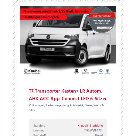
T7 Transporter Kasten+ LR Autom.
AHK ACC App-Connect LED 6-Sitzer
Volkswagen, Kastenwagen lang, Automatik, Diesel, Weiss, 6
Sitze
Standort
Knubel in Stadtlohn
Leistung
110 kW
(150 PS)
Kraftstoff
Diesel