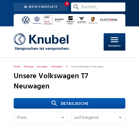
0
MEIN PARKPLATZ
menu
Navigation
Knubel
Fahrzeuge
Neuwagen
Volkswagen
T7
Unsere Volkswagen T7 Neuwagen
Unsere Volkswagen T7
Neuwagen
search
 DETAILSUCHE
Preis
aufsteigend